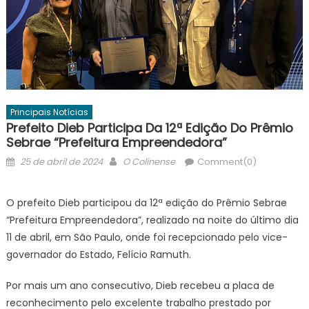
Principais Notícias
Prefeito Dieb Participa Da 12ª Edição Do Prêmio
Sebrae “Prefeitura Empreendedora”
Posted
Author
25 de abril de 2024
O Colinense
Comment(0)
on
O prefeito Dieb participou da 12ª edição do Prêmio Sebrae
“Prefeitura Empreendedora”, realizado na noite do último dia
11 de abril, em São Paulo, onde foi recepcionado pelo vice-
governador do Estado, Felício Ramuth.
Por mais um ano consecutivo, Dieb recebeu a placa de
reconhecimento pelo excelente trabalho prestado por