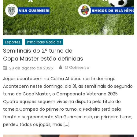
Esportes
Principais Notícias
Semifinais do 2º turno da
Copa Master estão definidas
Author
Posted
O Colinense
28 de agosto de 2025
on
Jogos acontecem no Colina Atlético neste domingo
Acontecem neste domingo, dia 31, as semifinais do segundo
turno da Copa Master, o Campeonato Veterano 2025.
Quatro equipes seguem vivas na disputa pelo título do
torneio.Campeã do primeiro turno, a Pedreira terá pela
frente a surpreendente Vila Guarnieri que, no primeiro turno,
perdeu todos os jogos, mas […]