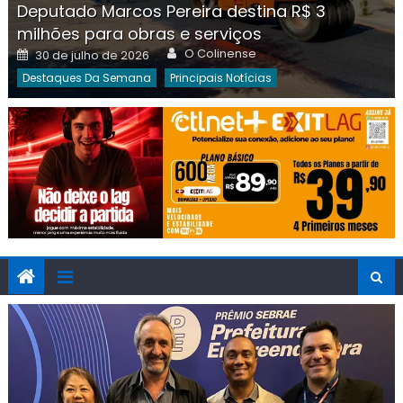
Deputado Marcos Pereira destina R$ 3
milhões para obras e serviços
Author
Posted
O Colinense
30 de julho de 2026
on
Destaques Da Semana
Principais Notícias