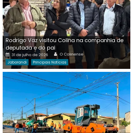
Rodrigo Vaz visitou Colina na companhia de
deputada e do pai
Author
Posted
O Colinense
31 de julho de 2026
on
Jaborandi
Principais Notícias