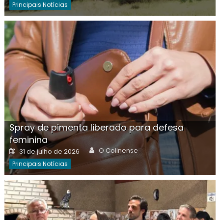
Principais Notícias
Spray de pimenta liberado para defesa
feminina
Author
Posted
O Colinense
31 de julho de 2026
on
Principais Notícias