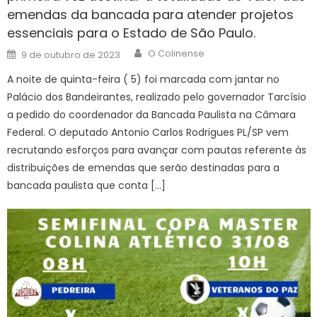
emendas da bancada para atender projetos
essenciais para o Estado de São Paulo.
Author
Posted
O Colinense
9 de outubro de 2023
on
A noite de quinta-feira ( 5) foi marcada com jantar no
Palácio dos Bandeirantes, realizado pelo governador Tarcísio
a pedido do coordenador da Bancada Paulista na Câmara
Federal. O deputado Antonio Carlos Rodrigues PL/SP vem
recrutando esforços para avançar com pautas referente às
distribuições de emendas que serão destinadas para a
bancada paulista que conta […]