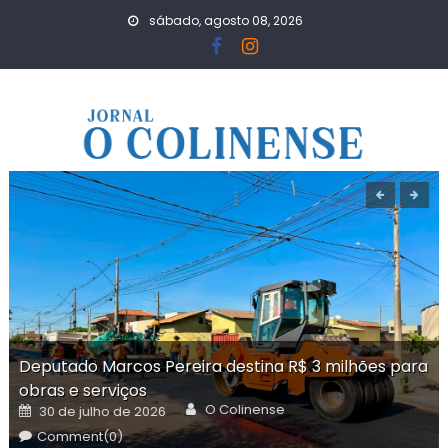
Skip
sábado, agosto 08, 2026
to
content
Deputado Marcos Pereira destina R$ 3 milhões para
obras e serviços
Author
Posted
O Colinense
30 de julho de 2026
on
Comment(0)