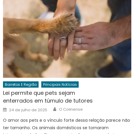
Barretos E Região
Principais Notícias
Lei permite que pets sejam
enterrados em túmulo de tutores
Author
Posted
O Colinense
24 de julho de 2025
on
O amor aos pets e o vínculo forte dessa relação parece não
ter tamanho. Os animais domésticos se tornaram