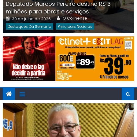
Deputado Marcos Pereira destina R$ 3
milhões para obras e serviços
Author
Posted
O Colinense
30 de julho de 2026
on
Destaques Da Semana
Principais Notícias