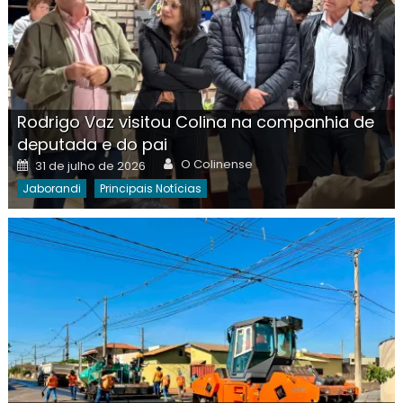
Rodrigo Vaz visitou Colina na companhia de
deputada e do pai
Author
Posted
O Colinense
31 de julho de 2026
on
Jaborandi
Principais Notícias