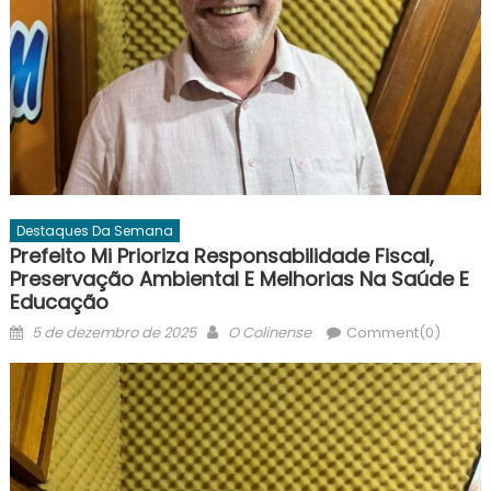
Destaques Da Semana
Prefeito Mi Prioriza Responsabilidade Fiscal,
Preservação Ambiental E Melhorias Na Saúde E
Educação
Posted
Author
5 de dezembro de 2025
O Colinense
Comment(0)
on