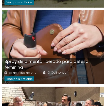
Principais Notícias
Spray de pimenta liberado para defesa
feminina
Author
Posted
O Colinense
31 de julho de 2026
on
Principais Notícias