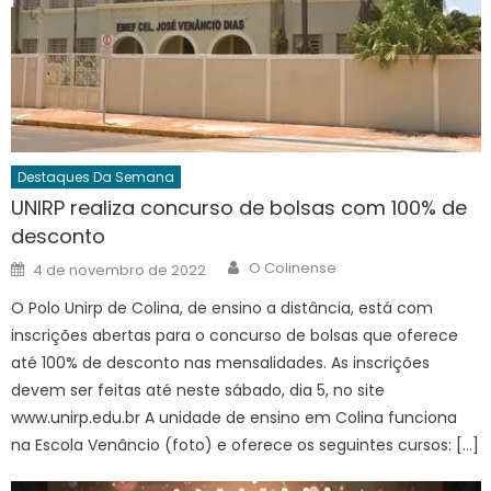
Destaques Da Semana
UNIRP realiza concurso de bolsas com 100% de
desconto
Author
Posted
O Colinense
4 de novembro de 2022
on
O Polo Unirp de Colina, de ensino a distância, está com
inscrições abertas para o concurso de bolsas que oferece
até 100% de desconto nas mensalidades. As inscrições
devem ser feitas até neste sábado, dia 5, no site
www.unirp.edu.br A unidade de ensino em Colina funciona
na Escola Venâncio (foto) e oferece os seguintes cursos: […]