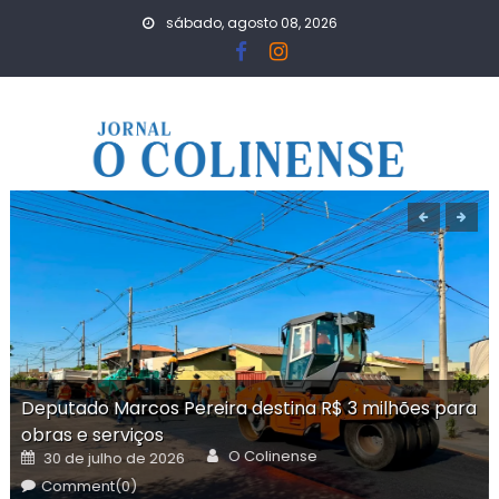
Skip
sábado, agosto 08, 2026
to
content
Deputado Marcos Pereira destina R$ 3 milhões para
obras e serviços
Author
Posted
O Colinense
30 de julho de 2026
on
Comment(0)