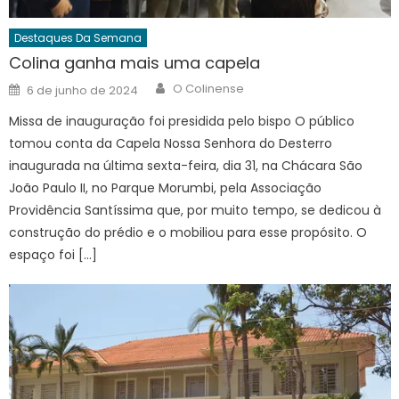
Destaques Da Semana
Colina ganha mais uma capela
Author
Posted
O Colinense
6 de junho de 2024
on
Missa de inauguração foi presidida pelo bispo O público
tomou conta da Capela Nossa Senhora do Desterro
inaugurada na última sexta-feira, dia 31, na Chácara São
João Paulo II, no Parque Morumbi, pela Associação
Providência Santíssima que, por muito tempo, se dedicou à
construção do prédio e o mobiliou para esse propósito. O
espaço foi […]