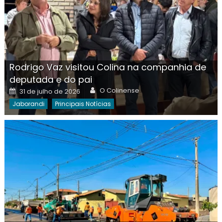
Rodrigo Vaz visitou Colina na companhia de
deputada e do pai
Author
Posted
O Colinense
31 de julho de 2026
on
Jaborandi
Principais Notícias