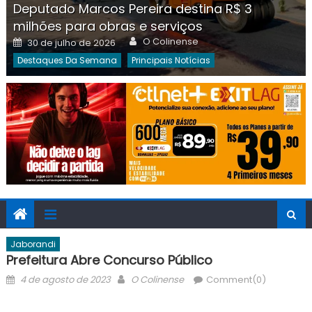
Deputado Marcos Pereira destina R$ 3
milhões para obras e serviços
Author
Posted
O Colinense
30 de julho de 2026
on
Destaques Da Semana
Principais Notícias
Jaborandi
Prefeitura Abre Concurso Público
Posted
Author
4 de agosto de 2023
O Colinense
Comment(0)
on