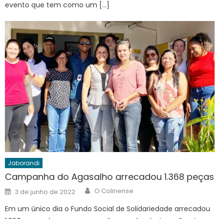
evento que tem como um […]
Jaborandi
Campanha do Agasalho arrecadou 1.368 peças
Author
Posted
O Colinense
3 de junho de 2022
on
Em um único dia o Fundo Social de Solidariedade arrecadou