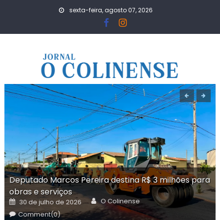
Skip
sexta-feira, agosto 07, 2026
to
content
Deputado Marcos Pereira destina R$ 3 milhões para
obras e serviços
Author
Posted
O Colinense
30 de julho de 2026
on
Comment(0)