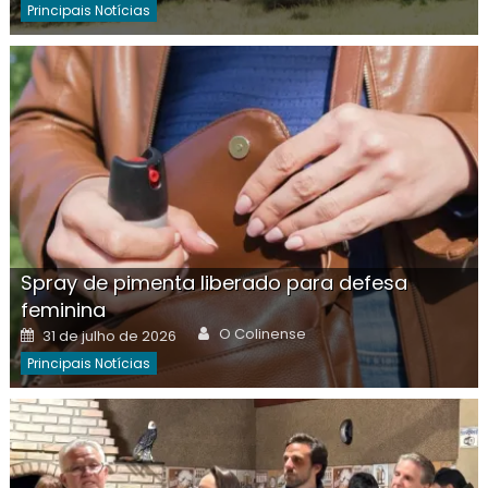
Principais Notícias
Spray de pimenta liberado para defesa
feminina
Author
Posted
O Colinense
31 de julho de 2026
on
Principais Notícias