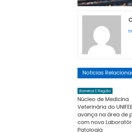
O
h
Noticias Relacion
Barretos E Região
Núcleo de Medicina
Veterinária do UNIFE
avança na área de 
com novo Laboratór
Patologia