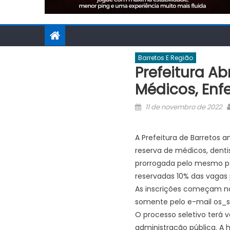
Barretos E Região
Prefeitura A
Médicos, Enfe
Posted
11 de novembro de 2022
on
A Prefeitura de Barretos 
reserva de médicos, denti
prorrogada pelo mesmo per
reservadas 10% das vagas 
As inscrições começam na
somente pelo e-mail os_si
O processo seletivo terá 
administração pública. A