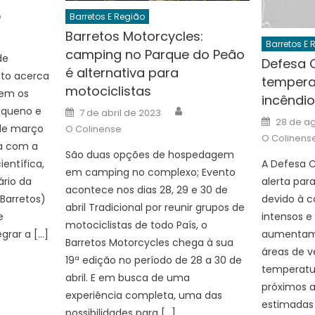
Author
Barretos E Região
Barretos Motorcycles:
Barretos E 
camping no Parque do Peão
de
Defesa C
é alternativa para
to acerca
temperat
motociclistas
em os
incêndi
Author
Posted
equeno e
7 de abril de 2023
on
Posted
28 de a
on
 de março
O Colinense
O Colinens
a com a
São duas opções de hospedagem
entífica,
A Defesa C
em camping no complexo; Evento
ário da
alerta para
acontece nos dias 28, 29 e 30 de
Barretos)
devido à 
abril Tradicional por reunir grupos de
e
intensos e 
motociclistas de todo País, o
egrar a […]
aumentam 
Barretos Motorcycles chega à sua
áreas de v
19ª edição no período de 28 a 30 de
temperatur
abril. E em busca de uma
próximos 
experiência completa, uma das
estimadas
possibilidades para […]