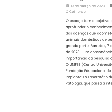
Posted
10 de março de 2023
on
O Colinense
O espaço tem o objetivo 
aprofundar o conhecimen
das doenças que acomet
animais domésticos de p
grande porte Barretos, 7
de 2023 – Em consonânci
importância da pesquisa ci
O UNIFEB (Centro Universit
Fundação Educacional de 
implantou o Laboratório d
Patologia, que passa a int