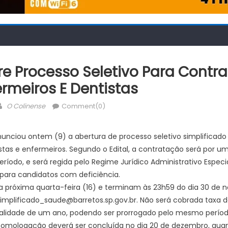
bre Processo Seletivo Para Contr
rmeiros E Dentistas
Author
O Colinense
Comment(0)
anunciou ontem (9) a abertura de processo seletivo simplificado
stas e enfermeiros. Segundo o Edital, a contratação será por u
íodo, e será regida pelo Regime Jurídico Administrativo Especia
para candidatos com deficiência.
 próxima quarta-feira (16) e terminam às 23h59 do dia 30 de 
mplificado_saude@barretos.sp.gov.br. Não será cobrada taxa de
validade de um ano, podendo ser prorrogado pelo mesmo período,
 homologação deverá ser concluída no dia 20 de dezembro, qu