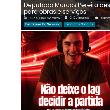
Deputado Marcos Pereira des
para obras e serviços
Author
Posted
O Colinense
30 de julho de 2026
Comme
on
Destaques Da Semana
Principais Notícias