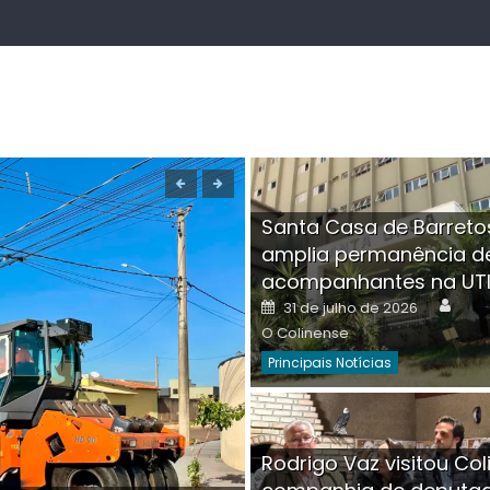
Santa Casa de Barreto
amplia permanência d
acompanhantes na UT
Auth
Posted
31 de julho de 2026
on
O Colinense
Principais Notícias
Boutique na Av. Â
Rodrigo Vaz visitou Col
invadida por cri
Aut