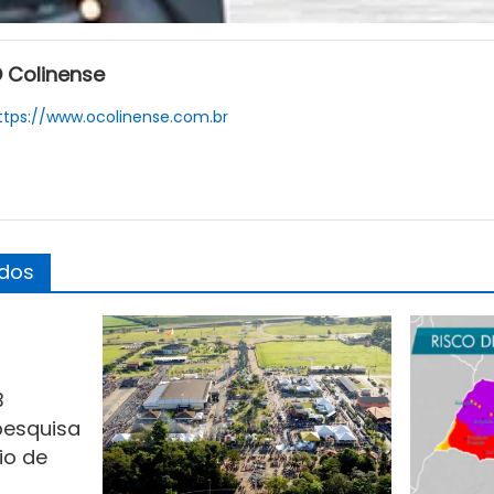
 Colinense
ttps://www.ocolinense.com.br
ados
B
pesquisa
io de