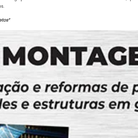
s.
etos”