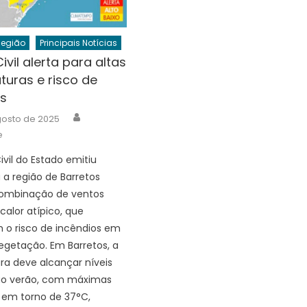
Região
Principais Notícias
ivil alerta para altas
uras e risco de
os
Author
gosto de 2025
e
ivil do Estado emitiu
 a região de Barretos
combinação de ventos
calor atípico, que
o risco de incêndios em
egetação. Em Barretos, a
a deve alcançar níveis
ao verão, com máximas
 em torno de 37°C,