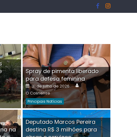
s
e
Spray de pimenta liberado
I
para defesa feminina
or
Author
Posted
31 de julho de 2026
on
O Colinense
Principais Notícias
ngelo Martins Tristão é
Deputado Marcos Pereira
ina na
destina R$ 3 milhões para
minoso mascarado
Empres
hor