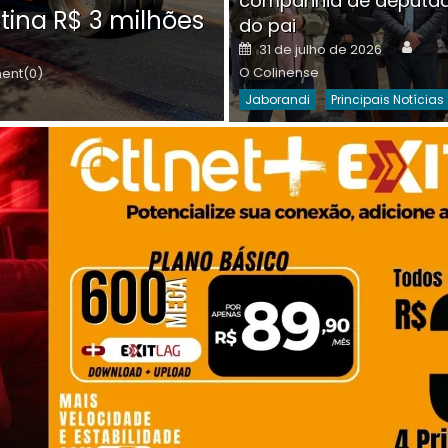
companhia de deputa
Posted
O C
30 de julho de 2026
tina R$ 3 milhões
on
do pai
Destaques Da Semana
Princip
Auth
Posted
31 de julho de 2026
on
O Colinense
nt(0)
Jaborandi
Principais Notícias