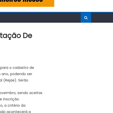
atação De
 para o cadastro de
m ano, podendo ser
l (Rejae). Serão
novembro, sendo aceitas
 inscrição.
 a critério da
ando acontecerá a