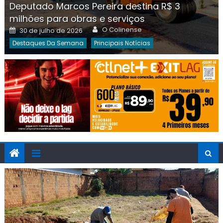
Deputado Marcos Pereira destina R$ 3
milhões para obras e serviços
Author
Posted
O Colinense
30 de julho de 2026
on
Destaques Da Semana
Principais Notícias