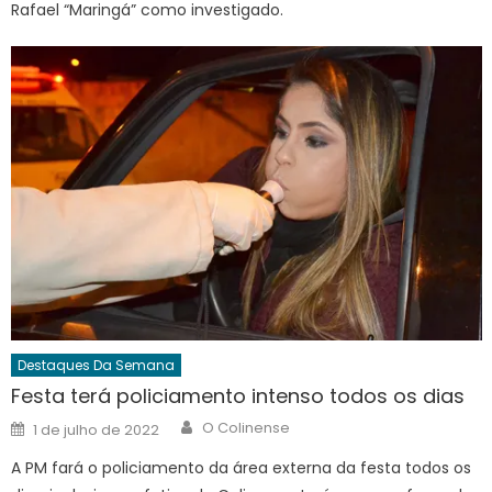
Rafael “Maringá” como investigado.
Destaques Da Semana
Festa terá policiamento intenso todos os dias
Author
Posted
O Colinense
1 de julho de 2022
on
A PM fará o policiamento da área externa da festa todos os