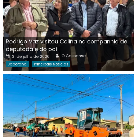
Rodrigo Vaz visitou Colina na companhia de
deputada e do pai
Author
Posted
O Colinense
31 de julho de 2026
on
Jaborandi
Principais Notícias