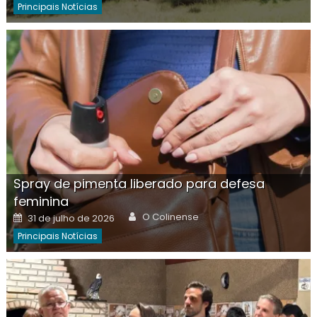
Principais Notícias
Spray de pimenta liberado para defesa
feminina
Author
Posted
O Colinense
31 de julho de 2026
on
Principais Notícias