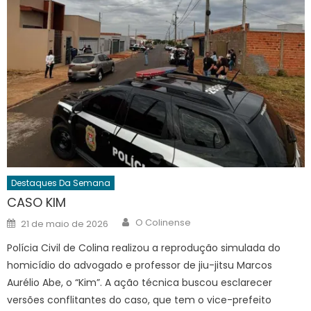
Destaques Da Semana
CASO KIM
Author
Posted
O Colinense
21 de maio de 2026
on
Polícia Civil de Colina realizou a reprodução simulada do
homicídio do advogado e professor de jiu-jitsu Marcos
Aurélio Abe, o “Kim”. A ação técnica buscou esclarecer
versões conflitantes do caso, que tem o vice-prefeito