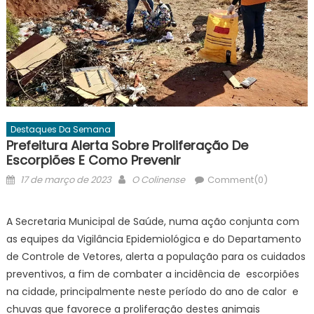
Destaques Da Semana
Prefeitura Alerta Sobre Proliferação De
Escorpiões E Como Prevenir
Posted
Author
17 de março de 2023
O Colinense
Comment(0)
on
A Secretaria Municipal de Saúde, numa ação conjunta com
as equipes da Vigilância Epidemiológica e do Departamento
de Controle de Vetores, alerta a população para os cuidados
preventivos, a fim de combater a incidência de escorpiões
na cidade, principalmente neste período do ano de calor e
chuvas que favorece a proliferação destes animais