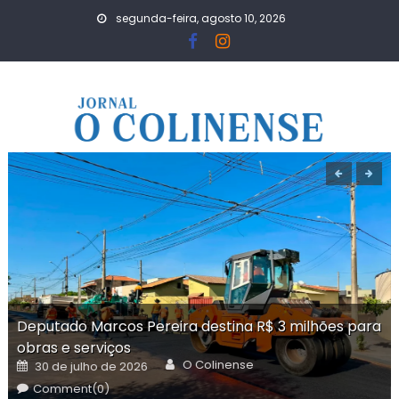
Skip
segunda-feira, agosto 10, 2026
to
content
Deputado Marcos Pereira destina R$ 3 milhões para
obras e serviços
Author
Posted
O Colinense
30 de julho de 2026
on
Comment(0)