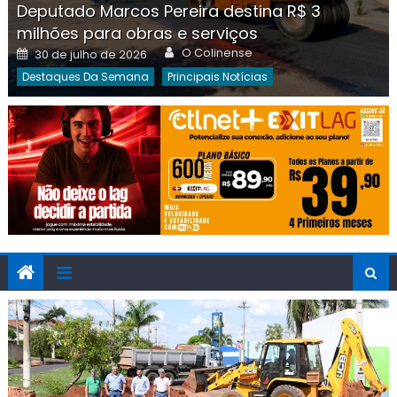
Deputado Marcos Pereira destina R$ 3
milhões para obras e serviços
Author
Posted
O Colinense
30 de julho de 2026
on
Destaques Da Semana
Principais Notícias