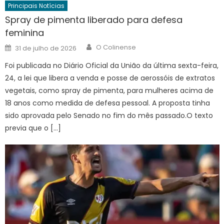
Principais Notícias
Spray de pimenta liberado para defesa
feminina
Author
Posted
O Colinense
31 de julho de 2026
on
Foi publicada no Diário Oficial da União da última sexta-feira,
24, a lei que libera a venda e posse de aerossóis de extratos
vegetais, como spray de pimenta, para mulheres acima de
18 anos como medida de defesa pessoal. A proposta tinha
sido aprovada pelo Senado no fim do mês passado.O texto
previa que o […]