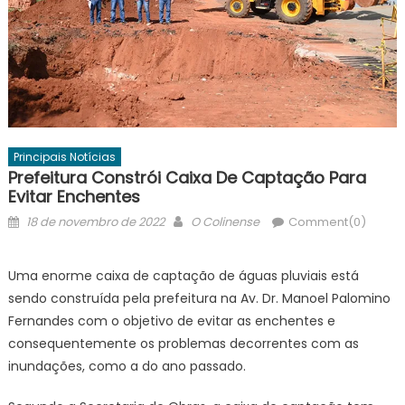
Principais Notícias
Prefeitura Constrói Caixa De Captação Para
Evitar Enchentes
Posted
Author
18 de novembro de 2022
O Colinense
Comment(0)
on
Uma enorme caixa de captação de águas pluviais está
sendo construída pela prefeitura na Av. Dr. Manoel Palomino
Fernandes com o objetivo de evitar as enchentes e
consequentemente os problemas decorrentes com as
inundações, como a do ano passado.