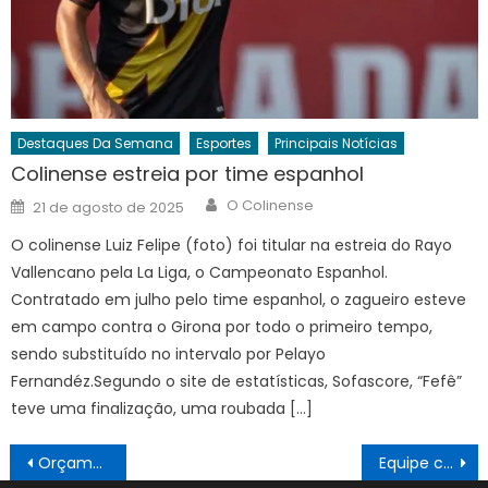
Destaques Da Semana
Esportes
Principais Notícias
Colinense estreia por time espanhol
Author
Posted
O Colinense
21 de agosto de 2025
on
O colinense Luiz Felipe (foto) foi titular na estreia do Rayo
Vallencano pela La Liga, o Campeonato Espanhol.
Contratado em julho pelo time espanhol, o zagueiro esteve
em campo contra o Girona por todo o primeiro tempo,
sendo substituído no intervalo por Pelayo
Fernandéz.Segundo o site de estatísticas, Sofascore, “Fefê”
teve uma finalização, uma roubada […]
Navegação
Orçamento de 2023 é de R$ 152,6 milhões
Equipe conquista medalhas no jiu-jitsu