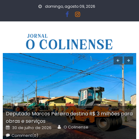
Skip
domingo, agosto 09, 2026
to
content
Deputado Marcos Pereira destina R$ 3 milhões para
obras e serviços
Author
Posted
O Colinense
30 de julho de 2026
on
Comment(0)