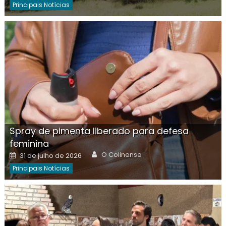
Principais Notícias
Spray de pimenta liberado para defesa
feminina
Author
Posted
O Colinense
31 de julho de 2026
on
Principais Notícias