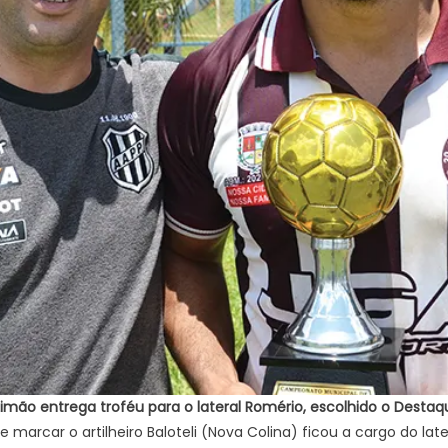
imão entrega troféu para o lateral Romério, escolhido o Destaqu
de marcar o artilheiro Baloteli (Nova Colina) ficou a cargo do lat