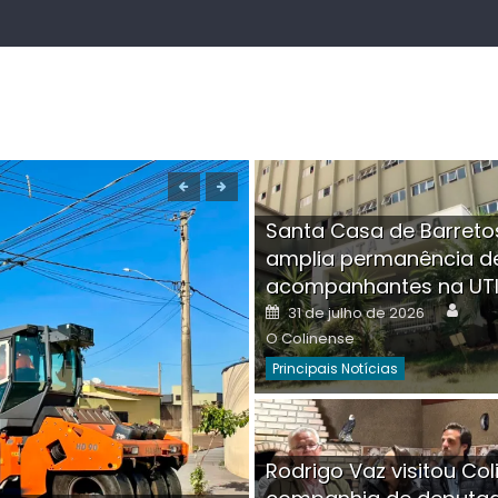
Santa Casa de Barreto
amplia permanência d
acompanhantes na UT
Auth
Posted
31 de julho de 2026
on
O Colinense
Principais Notícias
Boutique na Av. Â
Rodrigo Vaz visitou Col
invadida por cri
Aut