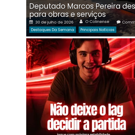
Deputado Marcos Pereira des
para obras e serviços
Author
Posted
O Colinense
30 de julho de 2026
Comme
on
Destaques Da Semana
Principais Notícias