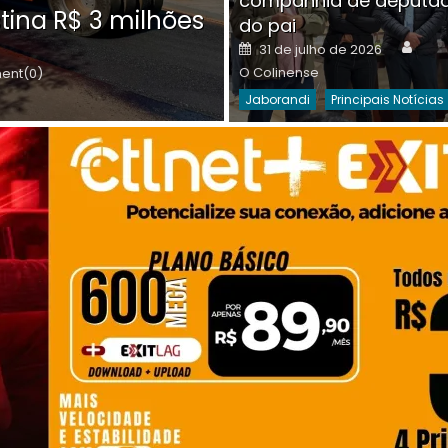
companhia de deputa
Posted
O C
30 de julho de 2026
tina R$ 3 milhões
on
do pai
Destaques Da Semana
Princip
Auth
Posted
31 de julho de 2026
on
O Colinense
nt(0)
Jaborandi
Principais Notícias