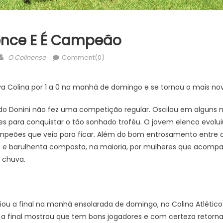
ence E É Campeão
Author
O Colinense
Comment(0)
a Colina por 1 a 0 na manhã de domingo e se tornou o mais 
do Donini não fez uma competição regular. Oscilou em algun
s para conquistar o tão sonhado troféu. O jovem elenco evoluiu
eões que veio para ficar. Além do bom entrosamento entre os
 e barulhenta composta, na maioria, por mulheres que acomp
e chuva.
iou a final na manhã ensolarada de domingo, no Colina Atlético
a final mostrou que tem bons jogadores e com certeza retorn