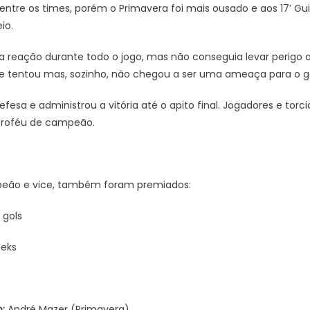
a entre os times, porém o Primavera foi mais ousado e aos 17’ G
io.
reação durante todo o jogo, mas não conseguia levar perigo a
e tentou mas, sozinho, não chegou a ser uma ameaça para o g
fesa e administrou a vitória até o apito final. Jogadores e t
troféu de campeão.
peão e vice, também foram premiados:
 gols
eks
:
André Mazer (Primavera)