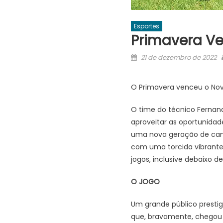
Esportes
Primavera V
Posted
21 de dezembro de 2022
on
O Primavera venceu o Nov
O time do técnico Fernan
aproveitar as oportunidade
uma nova geração de camp
com uma torcida vibrante
jogos, inclusive debaixo d
O JOGO
Um grande público prestig
que, bravamente, chegou 