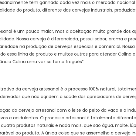
rtesanalmente têm ganhado cada vez mais o mercado nacional 
alidade do produto, diferente das cervejas industriais, produzi
esanal é um pouco maior, mas a aceitação muito grande dos a
idade. Nossa cerveja é diferenciada, possui sabor, aroma e pr
riedade na produção de cervejas especiais e comercial. Noss
ndo essa linha de produto e muitos outros para atender Colina 
ância Colina uma vez se torna freguês”.
trativo da cerveja artesanal é o processo 100% natural, totalme
derivados que não agridem a saúde dos apreciadores de cervej
ão da cerveja artesanal com o leite do peito da vaca e a indus
ivos e acidulantes. O processo artesanal é totalmente diferen
e quatro produtos naturais e nada mais, que são água, malte, l
ável ao produto. A única coisa que se assemelha a cerveja indu