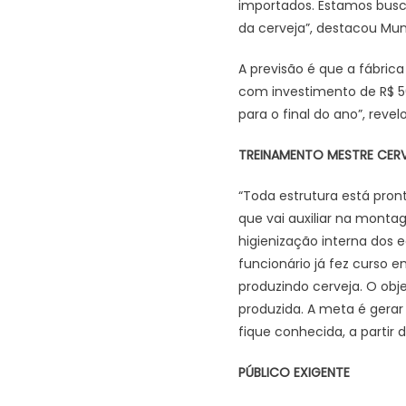
importados. Estamos busc
da cerveja”, destacou Mun
A previsão é que a fábri
com investimento de R$ 50
para o final do ano”, revel
TREINAMENTO MESTRE CERV
“Toda estrutura está pron
que vai auxiliar na monta
higienização interna dos 
funcionário já fez curso e
produzindo cerveja. O obj
produzida. A meta é gera
fique conhecida, a partir
PÚBLICO EXIGENTE