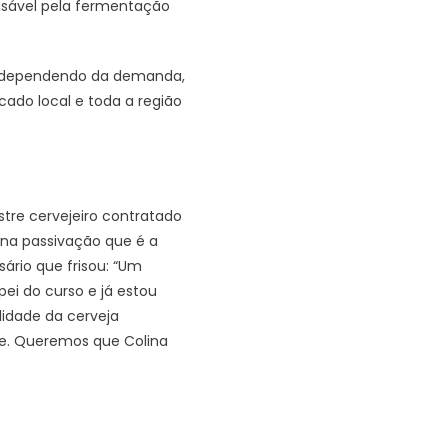
nsável pela fermentação
s, dependendo da demanda,
ado local e toda a região
tre cervejeiro contratado
 na passivação que é a
ário que frisou: “Um
pei do curso e já estou
lidade da cerveja
e. Queremos que Colina