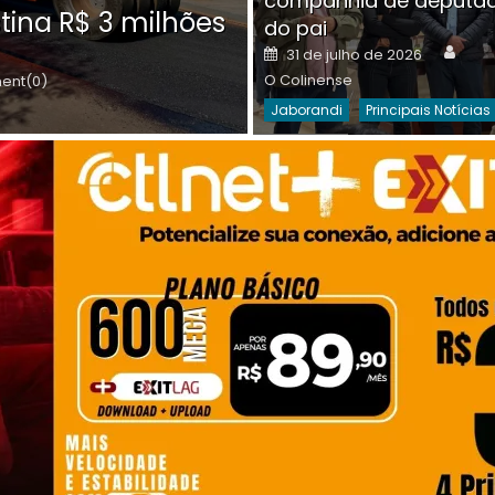
companhia de deputa
Posted
O C
30 de julho de 2026
tina R$ 3 milhões
on
do pai
Destaques Da Semana
Princip
Auth
Posted
31 de julho de 2026
on
O Colinense
nt(0)
Jaborandi
Principais Notícias