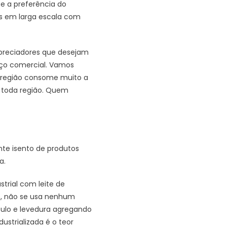
e a preferência do
das em larga escala com
preciadores que desejam
eço comercial. Vamos
a região consome muito a
e toda região. Quem
nte isento de produtos
a.
trial com leite de
te, não se usa nenhum
úpulo e levedura agregando
strializada é o teor