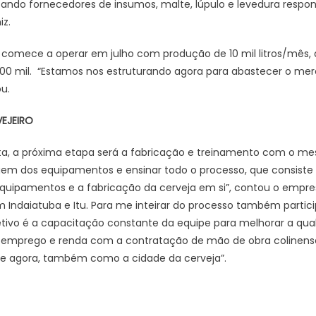
ando fornecedores de insumos, malte, lúpulo e levedura respo
iz.
ca comece a operar em julho com produção de 10 mil litros/mê
0 mil. “Estamos nos estruturando agora para abastecer o merc
ou.
EJEIRO
ta, a próxima etapa será a fabricação e treinamento com o mes
gem dos equipamentos e ensinar todo o processo, que consiste
equipamentos e a fabricação da cerveja em si”, contou o empres
m Indaiatuba e Itu. Para me inteirar do processo também partici
etivo é a capacitação constante da equipe para melhorar a qua
r emprego e renda com a contratação de mão de obra colinens
 de agora, também como a cidade da cerveja”.