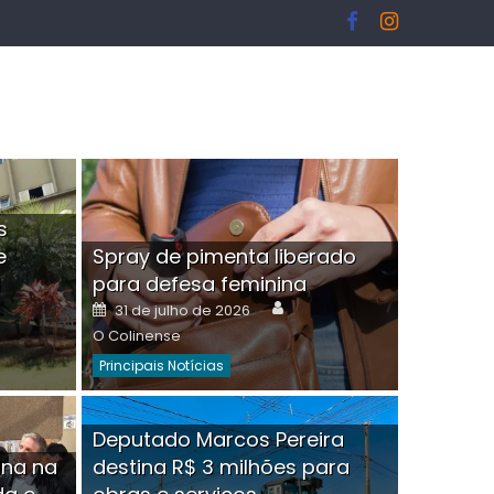
s
e
Spray de pimenta liberado
I
para defesa feminina
or
Author
Posted
31 de julho de 2026
on
O Colinense
Principais Notícias
ngelo Martins Tristão é
Deputado Marcos Pereira
ina na
destina R$ 3 milhões para
minoso mascarado
Empres
hor