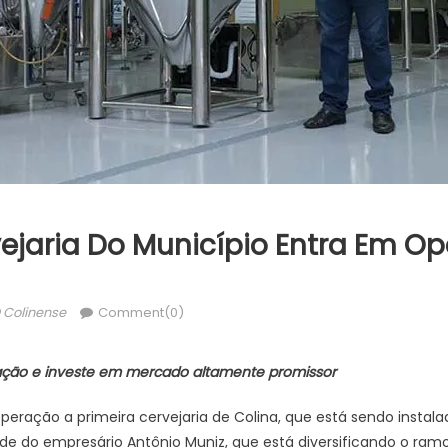
vejaria Do Município Entra Em O
uthor
 Colinense
Comment(0)
uação e investe em mercado altamente promissor
peração a primeira cervejaria de Colina, que está sendo instalada
e do empresário Antônio Muniz, que está diversificando o ram