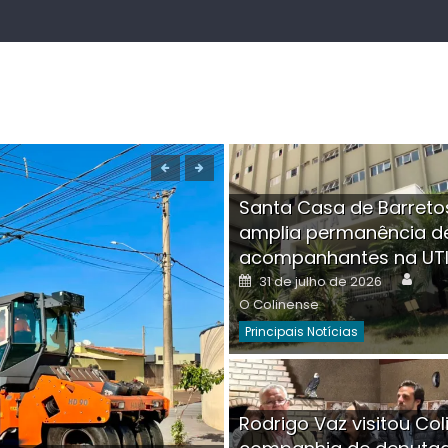
Santa Casa de Barreto
amplia permanência d
acompanhantes na UT
Auth
Posted
31 de julho de 2026
on
O Colinense
Principais Notícias
Boutique na Av. Â
Rodrigo Vaz visitou Col
invadida por cri
Aut