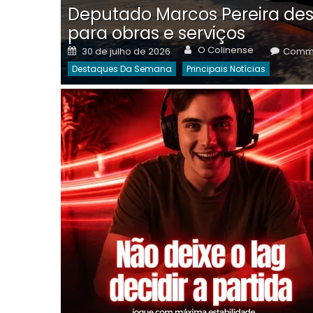
Deputado Marcos Pereira des
para obras e serviços
Author
Posted
O Colinense
30 de julho de 2026
Comme
on
Destaques Da Semana
Principais Notícias