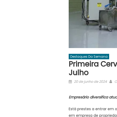
Destaques Da Semana
Primeira Cer
Julho
Posted
A
20 de junho de 2024
O
on
Empresário diversifica at
Está prestes a entrar em o
em empresa de propriedad