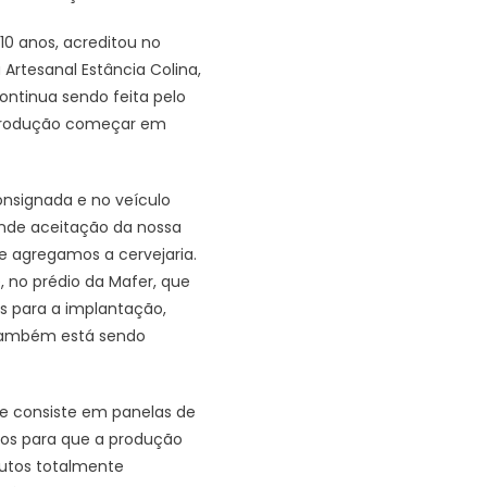
10 anos, acreditou no
Artesanal Estância Colina,
continua sendo feita pelo
a produção começar em
consignada e no veículo
ande aceitação da nossa
e agregamos a cervejaria.
 no prédio da Mafer, que
as para a implantação,
 também está sendo
e consiste em panelas de
tros para que a produção
dutos totalmente