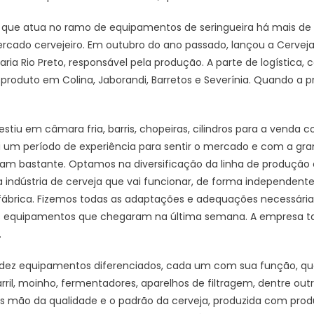
 que atua no ramo de equipamentos de seringueira há mais de 
rcado cervejeiro. Em outubro do ano passado, lançou a Cerveja 
ia Rio Preto, responsável pela produção. A parte de logística, 
o produto em Colina, Jaborandi, Barretos e Severínia. Quando 
stiu em câmara fria, barris, chopeiras, cilindros para a venda 
i um período de experiência para sentir o mercado e com a gr
am bastante. Optamos na diversificação da linha de produção 
indústria de cerveja que vai funcionar, de forma independente,
 a fábrica. Fizemos todas as adaptações e adequações necessári
dos equipamentos que chegaram na última semana. A empresa
.
 dez equipamentos diferenciados, cada um com sua função, qu
rril, moinho, fermentadores, aparelhos de filtragem, dentre ou
os mão da qualidade e o padrão da cerveja, produzida com pro