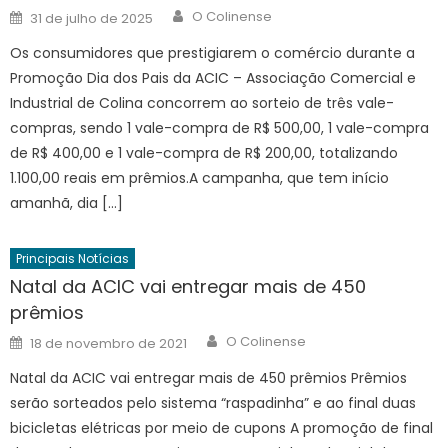
Author
Posted
O Colinense
31 de julho de 2025
on
Os consumidores que prestigiarem o comércio durante a
Promoção Dia dos Pais da ACIC – Associação Comercial e
Industrial de Colina concorrem ao sorteio de três vale-
compras, sendo 1 vale-compra de R$ 500,00, 1 vale-compra
de R$ 400,00 e 1 vale-compra de R$ 200,00, totalizando
1.100,00 reais em prêmios.A campanha, que tem início
amanhã, dia […]
Principais Notícias
Natal da ACIC vai entregar mais de 450
prêmios
Author
Posted
O Colinense
18 de novembro de 2021
on
Natal da ACIC vai entregar mais de 450 prêmios Prêmios
serão sorteados pelo sistema “raspadinha” e ao final duas
bicicletas elétricas por meio de cupons A promoção de final