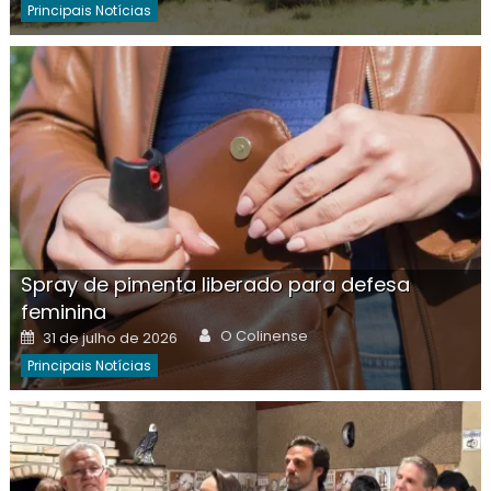
Principais Notícias
Spray de pimenta liberado para defesa
feminina
Author
Posted
O Colinense
31 de julho de 2026
on
Principais Notícias