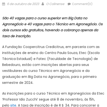
Posted
Author
6 de outubro de 2023
O Colinense
Comment(0)
on
São 40 vagas para o curso superior em Big Data no
Agronegócio e 40 vagas para o Técnico em Agronegócio. Os
dois cursos são gratuitos, havendo a cobrança apenas da
taxa de inscrição.
A Fundação Coopercitrus Credicitrus, em parceria com as
instituições de ensino do Centro Paula Souza, Etec (Escola
Técnica Estadual) e Fatec (Faculdade de Tecnologia) de
Bebedouro, estão com inscrições abertas para seus
vestibulares do curso Técnico em Agronegócio e da
graduação em Big Data no Agronegócio, para o primeiro
semestre de 2024.
As inscrições para o curso Técnico em Agronegócios da Etec
‘Professor Idio Zucchi’ segue até 8 de novembro, às 15h,
pelo
site
. A taxa de inscrição é de R＄ 34. Para concorrer a