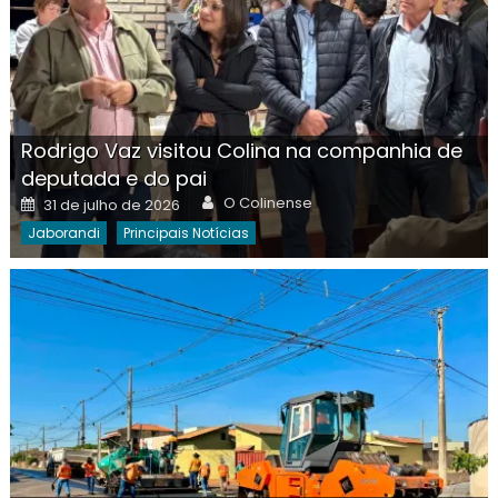
Rodrigo Vaz visitou Colina na companhia de
deputada e do pai
Author
Posted
O Colinense
31 de julho de 2026
on
Jaborandi
Principais Notícias