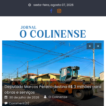
Skip
sexta-feira, agosto 07, 2026
to
content
Deputado Marcos Pereira destina R$ 3 milhões para
obras e serviços
Author
Posted
O Colinense
30 de julho de 2026
on
Comment(0)