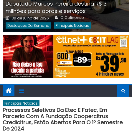
Deputado Marcos Pereira destina R$ 3
milhões para obras e serviços
Author
Posted
O Colinense
30 de julho de 2026
on
Destaques Da Semana
Principais Notícias
Principais Notícias
Processos Seletivos Da Etec E Fatec, Em
Parceria Com A Fundação Coopercitrus
Credicitrus, Estão Abertos Para O 1º Semestre
De 2024