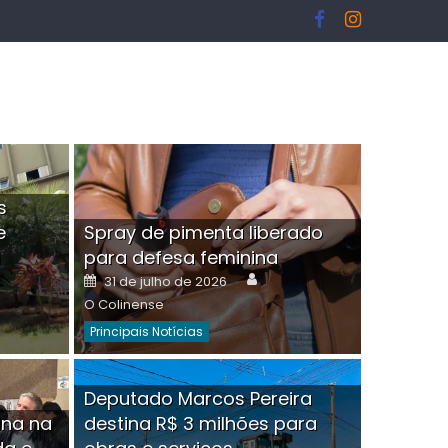
s
e
Spray de pimenta liberado
I
para defesa feminina
or
Author
Posted
31 de julho de 2026
on
O Colinense
Principais Notícias
ngelo Martins Tristão é
Deputado Marcos Pereira
ina na
destina R$ 3 milhões para
minoso mascarado
Empres
hor