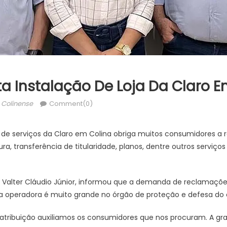
ta Instalação De Loja Da Claro E
uthor
 Colinense
Comment(0)
a de serviços da Claro em Colina obriga muitos consumidores a
ura, transferência de titularidade, planos, dentre outros serviço
Valter Cláudio Júnior, informou que a demanda de reclamações
a operadora é muito grande no órgão de proteção e defesa do
tribuição auxiliamos os consumidores que nos procuram. A gr