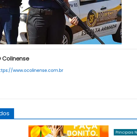
 Colinense
ttps://www.ocolinense.com.br
ados
Principais 