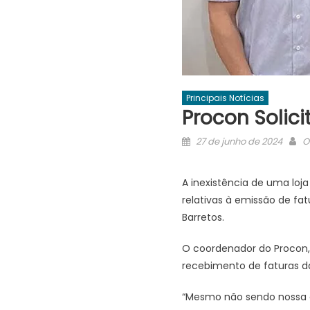
Principais Notícias
Procon Solici
Posted
A
27 de junho de 2024
O
on
A inexistência de uma loj
relativas à emissão de fat
Barretos.
O coordenador do Procon, 
recebimento de faturas d
“Mesmo não sendo nossa a