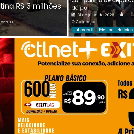
companhia de deputa
Posted
O C
30 de julho de 2026
tina R$ 3 milhões
on
do pai
Destaques Da Semana
Princip
Auth
Posted
31 de julho de 2026
on
O Colinense
nt(0)
Jaborandi
Principais Notícias