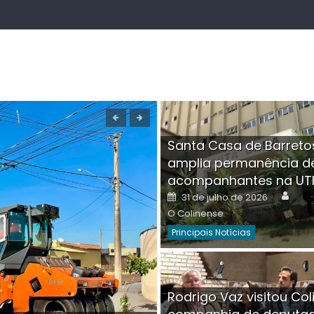
Santa Casa de Barreto
amplia permanência d
acompanhantes na UT
Auth
Posted
31 de julho de 2026
on
O Colinense
Principais Notícias
Boutique na Av. Â
Rodrigo Vaz visitou Col
invadida por cri
Aut