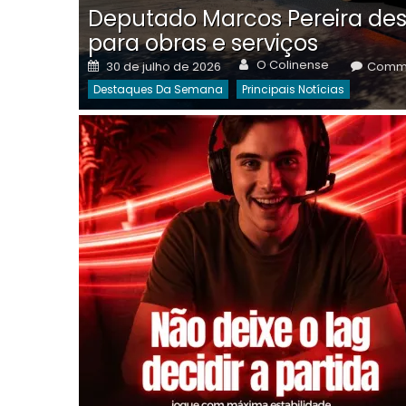
Deputado Marcos Pereira des
para obras e serviços
Author
Posted
O Colinense
30 de julho de 2026
Comme
on
Destaques Da Semana
Principais Notícias