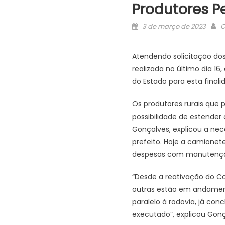
Produtores P
Posted
A
3 de março de 2023
O
on
Atendendo solicitação do
realizada no último dia 16
do Estado para esta finali
Os produtores rurais que p
possibilidade de estender
Gonçalves, explicou a ne
prefeito. Hoje a camionet
despesas com manutenção, 
“Desde a reativação do Co
outras estão em andamento
paralelo à rodovia, já conc
executado”, explicou Gonç