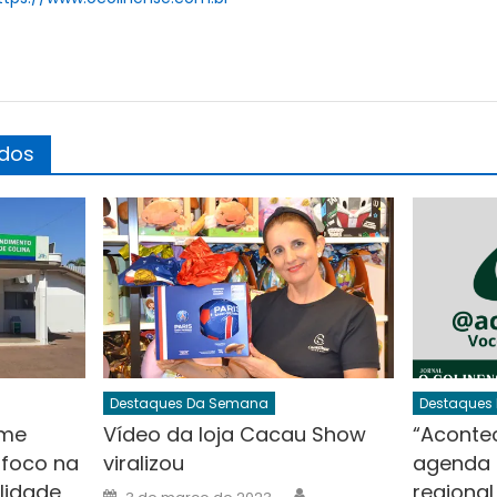
ados
Destaques Da Semana
Destaques
ume
Vídeo da loja Cacau Show
“Acontec
foco na
viralizou
agenda 
lidade
regional
Author
Posted