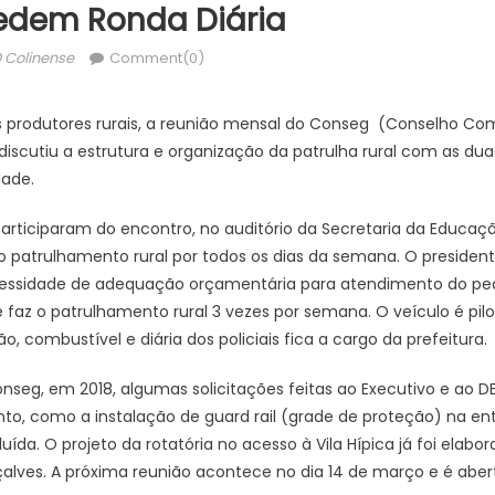
edem Ronda Diária
uthor
 Colinense
Comment(0)
s produtores rurais, a reunião mensal do Conseg (Conselho Com
, discutiu a estrutura e organização da patrulha rural com as d
dade.
articiparam do encontro, no auditório da Secretaria da Educaçã
 o patrulhamento rural por todos os dias da semana. O president
cessidade de adequação orçamentária para atendimento do ped
e faz o patrulhamento rural 3 vezes por semana. O veículo é pil
combustível e diária dos policiais fica a cargo da prefeitura.
nseg, em 2018, algumas solicitações feitas ao Executivo e ao D
, como a instalação de guard rail (grade de proteção) na ent
luída. O projeto da rotatória no acesso à Vila Hípica já foi elab
alves. A próxima reunião acontece no dia 14 de março e é aber