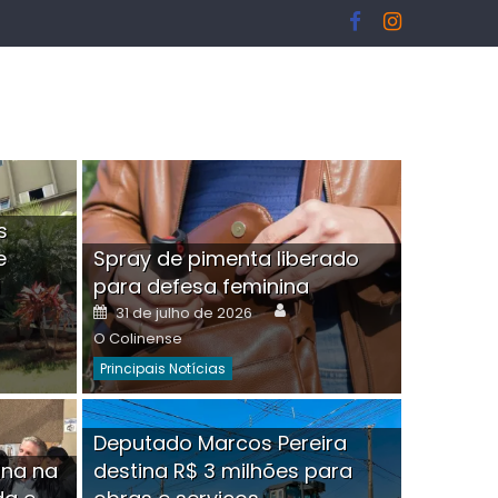
s
e
Spray de pimenta liberado
I
para defesa feminina
or
Author
Posted
31 de julho de 2026
on
O Colinense
Principais Notícias
ngelo Martins Tristão é
Deputado Marcos Pereira
ina na
destina R$ 3 milhões para
minoso mascarado
Empres
hor