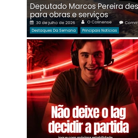
Deputado Marcos Pereira des
para obras e serviços
Author
Posted
O Colinense
30 de julho de 2026
Comme
on
Destaques Da Semana
Principais Notícias