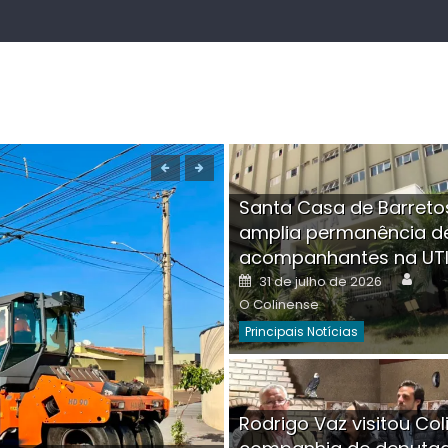
Santa Casa de Barreto
amplia permanência d
acompanhantes na UT
Auth
Posted
31 de julho de 2026
on
O Colinense
Principais Notícias
Boutique na Av. Â
Rodrigo Vaz visitou Col
invadida por cri
Aut