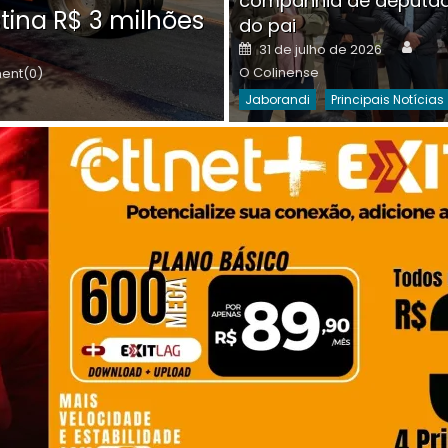
companhia de deputa
Posted
O C
30 de julho de 2026
tina R$ 3 milhões
on
do pai
Destaques Da Semana
Princip
Auth
Posted
31 de julho de 2026
on
O Colinense
nt(0)
Jaborandi
Principais Notícias