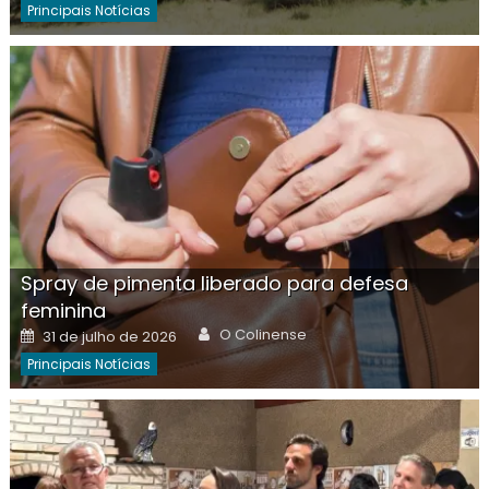
Principais Notícias
Spray de pimenta liberado para defesa
feminina
Author
Posted
O Colinense
31 de julho de 2026
on
Principais Notícias