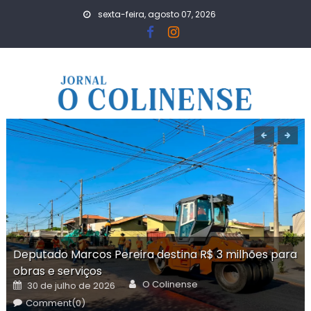
Skip
sexta-feira, agosto 07, 2026
to
content
Deputado Marcos Pereira destina R$ 3 milhões para
obras e serviços
Author
Posted
O Colinense
30 de julho de 2026
on
Comment(0)