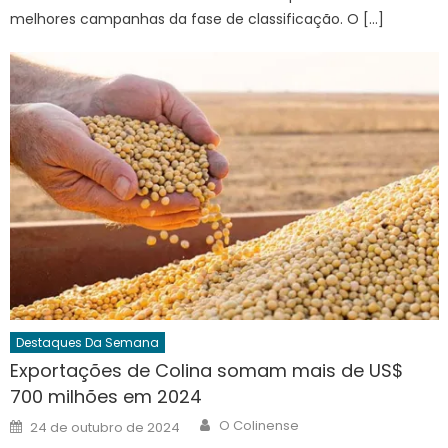
melhores campanhas da fase de classificação. O […]
Destaques Da Semana
Exportações de Colina somam mais de US$
700 milhões em 2024
Author
Posted
O Colinense
24 de outubro de 2024
on