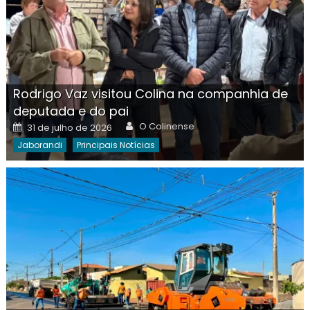
Rodrigo Vaz visitou Colina na companhia de
deputada e do pai
Author
Posted
O Colinense
31 de julho de 2026
on
Jaborandi
Principais Notícias