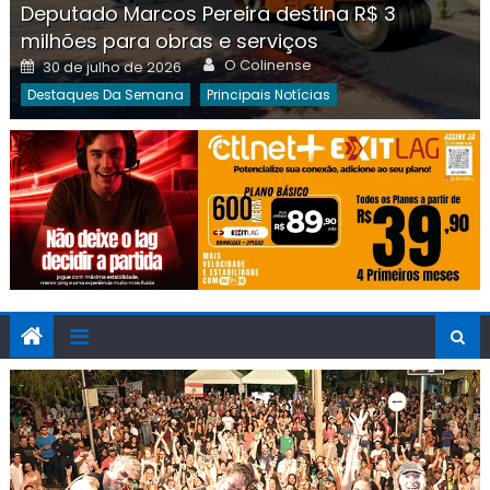
Deputado Marcos Pereira destina R$ 3
milhões para obras e serviços
Author
Posted
O Colinense
30 de julho de 2026
on
Destaques Da Semana
Principais Notícias