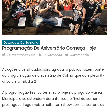
Destaques Da Semana
Programação De Aniversário Começa Hoje
Posted
Author
20 de abril de 2023
O Colinense
Comment(0)
on
Atrações diversificadas para agradar o público fazem parte
da programação de aniversário de Colina, que completa 97
anos amanhã, dia 21.
A programação festiva tem início hoje na praça do Museu
Municipal e se estendem durante todo o final de semana
prolongado. Logo mais a noite tem show com os sertanejos