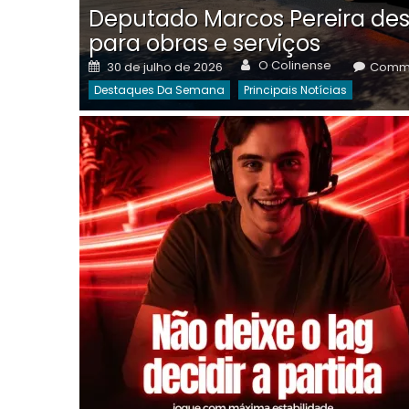
Deputado Marcos Pereira des
para obras e serviços
Author
Posted
O Colinense
30 de julho de 2026
Comme
on
Destaques Da Semana
Principais Notícias