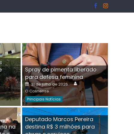
s
e
Spray de pimenta liberado
I
para defesa feminina
or
Author
Posted
31 de julho de 2026
on
O Colinense
Principais Notícias
ngelo Martins Tristão é
Deputado Marcos Pereira
ina na
destina R$ 3 milhões para
minoso mascarado
Empres
hor