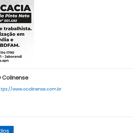
 Colinense
ttps://www.ocolinense.com.br
ados