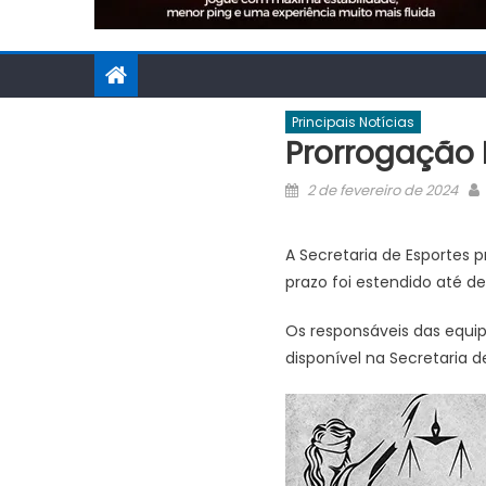
Principais Notícias
Prorrogação 
Posted
2 de fevereiro de 2024
on
A Secretaria de Esportes 
prazo foi estendido até de
Os responsáveis das equi
disponível na Secretaria d