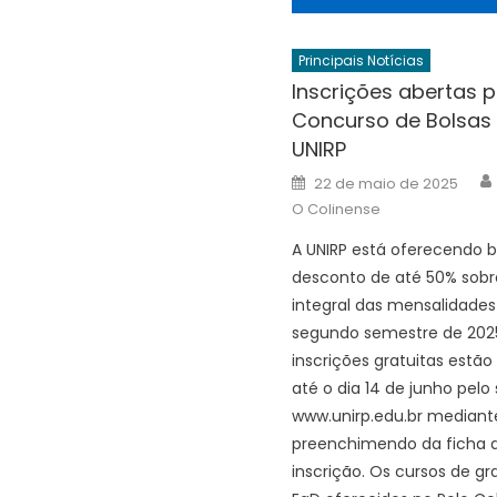
Principais Notícias
Inscrições abertas 
Concurso de Bolsas
UNIRP
Posted
22 de maio de 2025
on
O Colinense
A UNIRP está oferecendo b
desconto de até 50% sobre
integral das mensalidades
segundo semestre de 2025
inscrições gratuitas estão
até o dia 14 de junho pelo 
www.unirp.edu.br mediant
preenchimendo da ficha 
inscrição. Os cursos de g