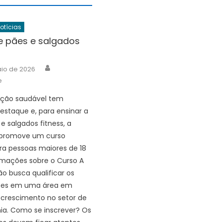
Notícias
e pães e salgados
Author
aio de 2026
e
ação saudável tem
staque e, para ensinar a
e salgados fitness, a
a promove um curso
ra pessoas maiores de 18
rmações sobre o Curso A
o busca qualificar os
ntes em uma área em
crescimento no setor de
ia. Como se inscrever? Os