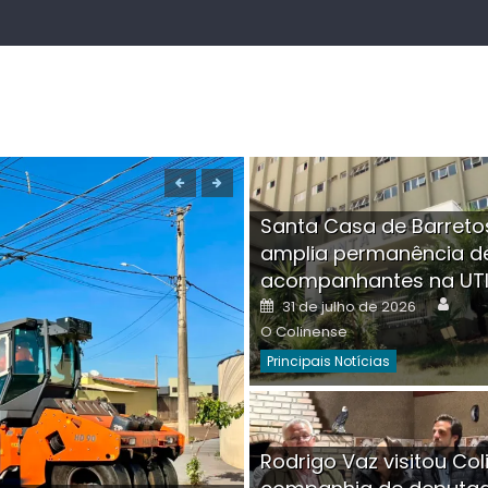
Santa Casa de Barreto
amplia permanência d
acompanhantes na UT
Auth
Posted
31 de julho de 2026
on
O Colinense
Principais Notícias
Boutique na Av. Â
Rodrigo Vaz visitou Col
invadida por cri
Aut