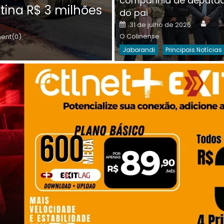
companhia de deputa
Posted
O C
30 de julho de 2026
tina R$ 3 milhões
on
do pai
Destaques Da Semana
Princip
Auth
Posted
31 de julho de 2026
on
O Colinense
nt(0)
Jaborandi
Principais Notícias