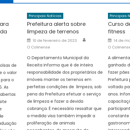
Principais Notícias
Principais 
para
Prefeitura alerta sobre
Curso d
 da
limpeza de terrenos
fitness
Author
Posted
Posted
10 de fevereiro de 2023
14 de m
on
on
Author
O Colinense
O Colinens
O Departamento Municipal da
A aliment
Receita informa que é de inteira
ganhado de
olsas de
responsabilidade dos proprietários de
fazer pães 
 o valor
imóveis manter os terrenos em
Prefeitur
 para o
perfeitas condições de limpeza, sob
voltado pa
. As
pena da Prefeitura efetuar o serviço
anos. Info
 abertas
de limpeza e fazer a devida
capacitaçã
site
cobrança. É necessário ressaltar que
participa
e
a medida visa também impedir a
constante 
de
proliferação de animais
gastronom
raduação