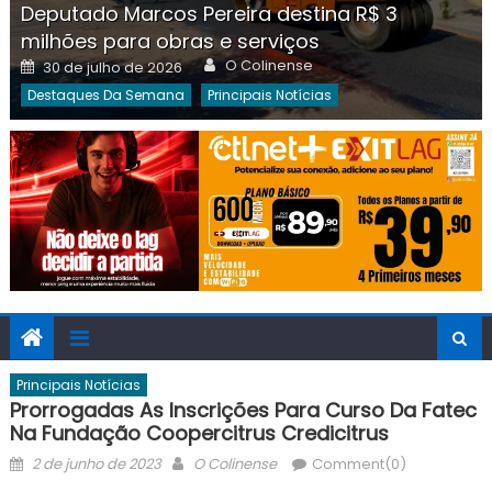
Deputado Marcos Pereira destina R$ 3
milhões para obras e serviços
Author
Posted
O Colinense
30 de julho de 2026
on
Destaques Da Semana
Principais Notícias
Principais Notícias
Prorrogadas As Inscrições Para Curso Da Fatec
Na Fundação Coopercitrus Credicitrus
Posted
Author
2 de junho de 2023
O Colinense
Comment(0)
on