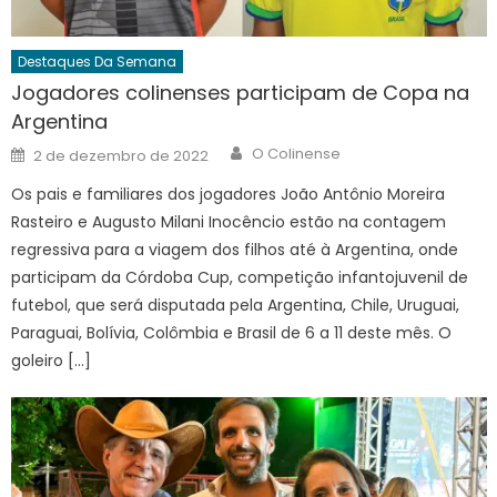
Destaques Da Semana
Jogadores colinenses participam de Copa na
Argentina
Author
Posted
O Colinense
2 de dezembro de 2022
on
Os pais e familiares dos jogadores João Antônio Moreira
Rasteiro e Augusto Milani Inocêncio estão na contagem
regressiva para a viagem dos filhos até à Argentina, onde
participam da Córdoba Cup, competição infantojuvenil de
futebol, que será disputada pela Argentina, Chile, Uruguai,
Paraguai, Bolívia, Colômbia e Brasil de 6 a 11 deste mês. O
goleiro […]