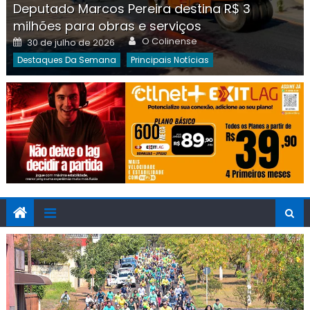
Deputado Marcos Pereira destina R$ 3
milhões para obras e serviços
Author
Posted
O Colinense
30 de julho de 2026
on
Destaques Da Semana
Principais Notícias