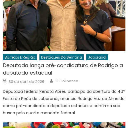
Barretos E Região
Destaques Da Semana
Jaborandi
Deputada lança pré-candidatura de Rodrigo a
deputado estadual
Author
Posted
O Colinense
30 de abril de 2026
on
Deputada federal Renata Abreu participa da abertura da 40ª
Festa do Peão de Jaborandi, anuncia Rodrigo Vaz de Almeida
como pré-candidato a deputado estadual e confirma sua
busca pelo quarto mandato federal.