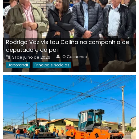
Rodrigo Vaz visitou Colina na companhia de
deputada e do pai
Author
Posted
O Colinense
31 de julho de 2026
on
Jaborandi
Principais Notícias