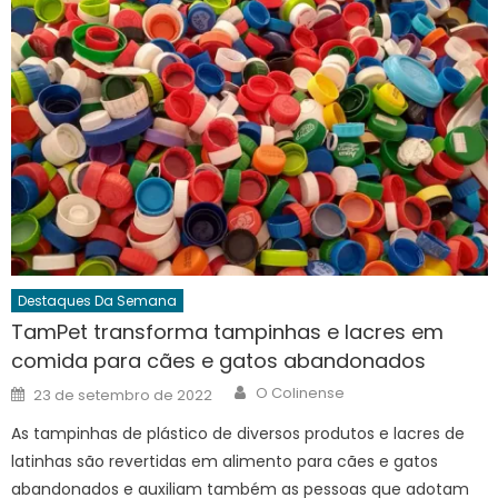
Destaques Da Semana
TamPet transforma tampinhas e lacres em
comida para cães e gatos abandonados
Author
Posted
O Colinense
23 de setembro de 2022
on
As tampinhas de plástico de diversos produtos e lacres de
latinhas são revertidas em alimento para cães e gatos
abandonados e auxiliam também as pessoas que adotam