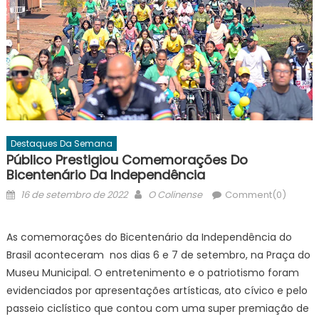
Destaques Da Semana
Público Prestigiou Comemorações Do
Bicentenário Da Independência
Posted
Author
16 de setembro de 2022
O Colinense
Comment(0)
on
As comemorações do Bicentenário da Independência do
Brasil aconteceram nos dias 6 e 7 de setembro, na Praça do
Museu Municipal. O entretenimento e o patriotismo foram
evidenciados por apresentações artísticas, ato cívico e pelo
passeio ciclístico que contou com uma super premiação de