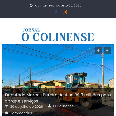
Skip
quinta-feira, agosto 06, 2026
to
content
Deputado Marcos Pereira destina R$ 3 milhões para
obras e serviços
Author
Posted
O Colinense
30 de julho de 2026
on
Comment(0)