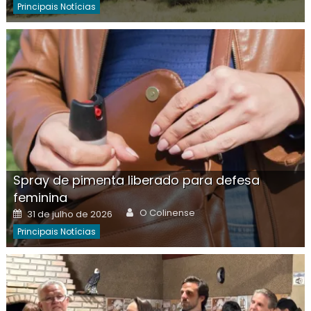
Principais Notícias
Spray de pimenta liberado para defesa
feminina
Author
Posted
O Colinense
31 de julho de 2026
on
Principais Notícias