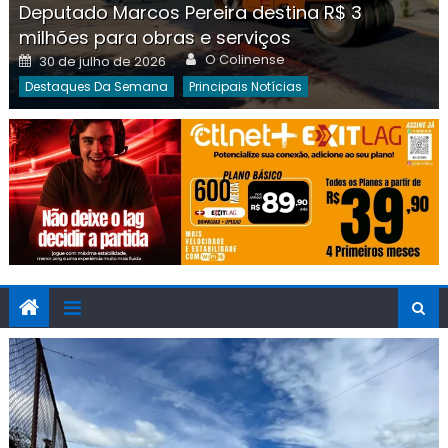
Deputado Marcos Pereira destina R$ 3
milhões para obras e serviços
Author
Posted
O Colinense
30 de julho de 2026
on
Destaques Da Semana
Principais Notícias