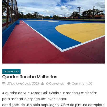
Jaborandi
Quadra Recebe Melhorias
Posted
Author
27 de janeiro de 2023
O Colinense
Comment(0)
on
A quadra da Rua Assad Calil Chabrour recebeu melhorias
para manter o espaço em excelentes
condições de uso pela população. Além da pintura completa