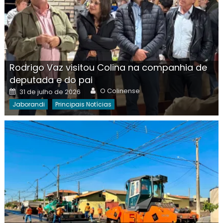
Rodrigo Vaz visitou Colina na companhia de
deputada e do pai
Author
Posted
O Colinense
31 de julho de 2026
on
Jaborandi
Principais Notícias