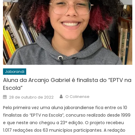
Jaborandi
Aluna da Arcanjo Gabriel é finalista do “EPTV na
Escola”
Author
Posted
O Colinense
28 de outubro de 2022
on
Pela primeira vez uma aluna jaborandiense fica entre os 10
finalistas do “EPTV na Escola”, concurso realizado desde 1999
e que neste ano chegou a 23ª edição. O projeto recebeu
1.017 redações dos 63 municípios participantes. A redação