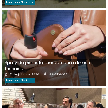
Principais Notícias
Spray de pimenta liberado para defesa
feminina
Author
Posted
O Colinense
31 de julho de 2026
on
Principais Notícias