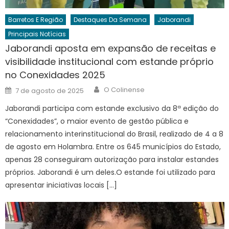
Barretos E Região
Destaques Da Semana
Jaborandi
Principais Notícias
Jaborandi aposta em expansão de receitas e
visibilidade institucional com estande próprio
no Conexidades 2025
Author
Posted
O Colinense
7 de agosto de 2025
on
Jaborandi participa com estande exclusivo da 8ª edição do
“Conexidades”, o maior evento de gestão pública e
relacionamento interinstitucional do Brasil, realizado de 4 a 8
de agosto em Holambra. Entre os 645 municípios do Estado,
apenas 28 conseguiram autorização para instalar estandes
próprios. Jaborandi é um deles.O estande foi utilizado para
apresentar iniciativas locais […]