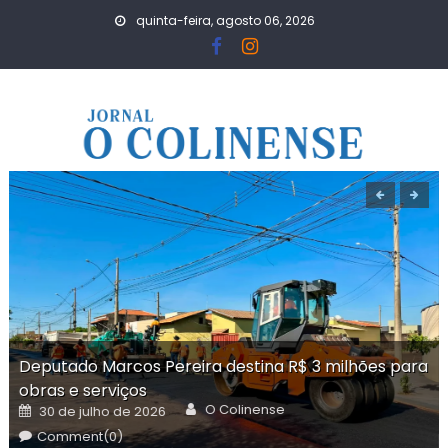
Skip
quinta-feira, agosto 06, 2026
to
content
Deputado Marcos Pereira destina R$ 3 milhões para
obras e serviços
Author
Posted
O Colinense
30 de julho de 2026
on
Comment(0)