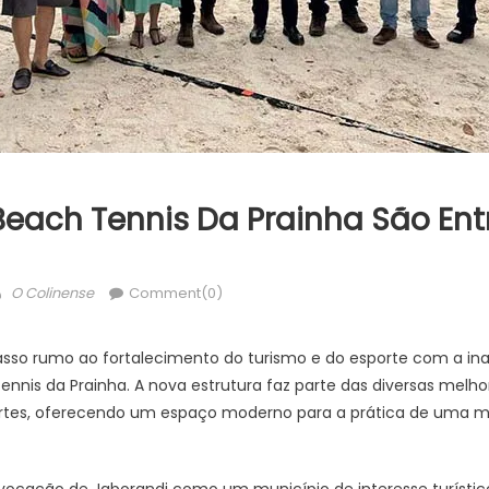
each Tennis Da Prainha São Ent
Author
O Colinense
Comment(0)
sso rumo ao fortalecimento do turismo e do esporte com a ina
ennis da Prainha. A nova estrutura faz parte das diversas melho
rtes, oferecendo um espaço moderno para a prática de uma m
vocação de Jaborandi como um município de interesse turístico