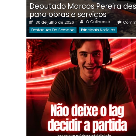
Deputado Marcos Pereira des
para obras e serviços
Author
Posted
O Colinense
30 de julho de 2026
Comme
on
Destaques Da Semana
Principais Notícias