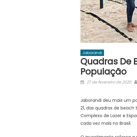
Jaborandi
Quadras De B
População
Posted
27 de fevereiro de 2025
on
Jaborandi deu mais um pa
21, das quadras de beach t
Complexo de Lazer e Espo
cada vez mais no Brasil.
O investimento reforça a 