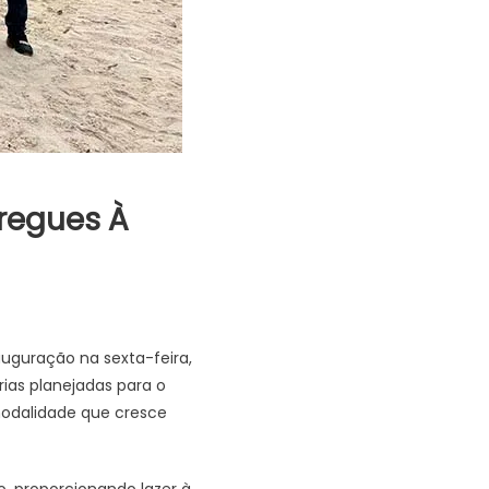
regues À
uguração na sexta-feira,
rias planejadas para o
odalidade que cresce
, proporcionando lazer à