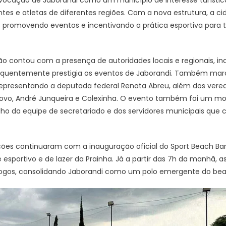
ntes e atletas de diferentes regiões. Com a nova estrutura, a 
 promovendo eventos e incentivando a prática esportiva para to
o contou com a presença de autoridades locais e regionais, inc
e frequentemente prestigia os eventos de Jaborandi. Também ma
representando a deputada federal Renata Abreu, além dos vere
o Povo, André Junqueira e Colexinha. O evento também foi um 
o da equipe de secretariado e dos servidores municipais que c
s continuaram com a inauguração oficial do Sport Beach Bar
portivo e de lazer da Prainha. Já a partir das 7h da manhã, 
 jogos, consolidando Jaborandi como um polo emergente do beac