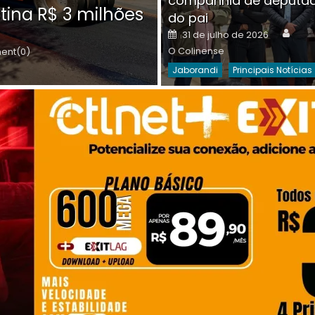
companhia de deputa
Posted
O C
30 de julho de 2026
tina R$ 3 milhões
on
do pai
Destaques Da Semana
Princip
Auth
Posted
31 de julho de 2026
on
O Colinense
nt(0)
Jaborandi
Principais Notícias