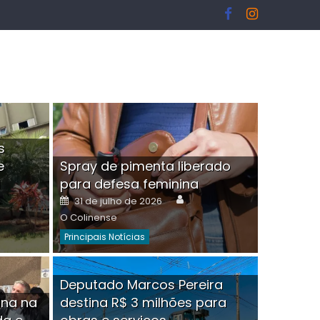
s
e
Spray de pimenta liberado
I
para defesa feminina
or
Author
Posted
31 de julho de 2026
on
O Colinense
Principais Notícias
ngelo Martins Tristão é
Deputado Marcos Pereira
ina na
destina R$ 3 milhões para
minoso mascarado
Empres
hor