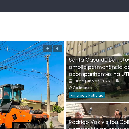
Santa Casa de Barreto
amplia permanência d
acompanhantes na UT
Auth
Posted
31 de julho de 2026
on
O Colinense
Principais Notícias
Boutique na Av. Â
Rodrigo Vaz visitou Col
invadida por cri
Aut