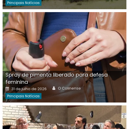
Principais Notícias
Spray de pimenta liberado para defesa
feminina
Author
Posted
O Colinense
31 de julho de 2026
on
Principais Notícias