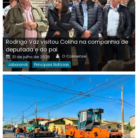
Rodrigo Vaz visitou Colina na companhia de
deputada e do pai
Author
Posted
O Colinense
31 de julho de 2026
on
Jaborandi
Principais Notícias