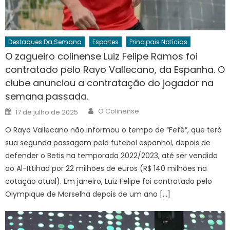
Destaques Da Semana
Esportes
Principais Notícias
O zagueiro colinense Luiz Felipe Ramos foi
contratado pelo Rayo Vallecano, da Espanha. O
clube anunciou a contratação do jogador na
semana passada.
Author
Posted
O Colinense
17 de julho de 2025
on
O Rayo Vallecano não informou o tempo de “Fefê”, que terá
sua segunda passagem pelo futebol espanhol, depois de
defender o Betis na temporada 2022/2023, até ser vendido
ao Al-Ittihad por 22 milhões de euros (R$ 140 milhões na
cotação atual). Em janeiro, Luiz Felipe foi contratado pelo
Olympique de Marselha depois de um ano […]