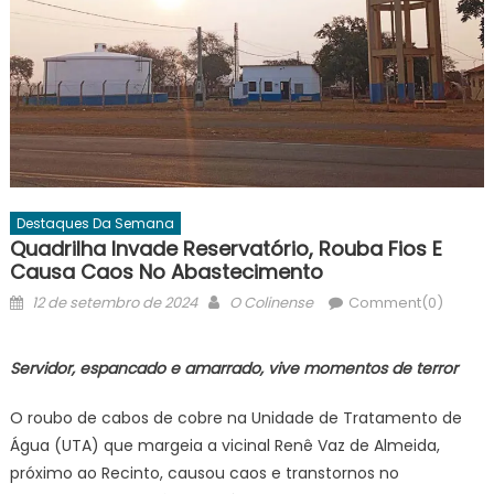
Destaques Da Semana
Quadrilha Invade Reservatório, Rouba Fios E
Causa Caos No Abastecimento
Posted
Author
12 de setembro de 2024
O Colinense
Comment(0)
on
Servidor, espancado e amarrado, vive momentos de terror
O roubo de cabos de cobre na Unidade de Tratamento de
Água (UTA) que margeia a vicinal Renê Vaz de Almeida,
próximo ao Recinto, causou caos e transtornos no