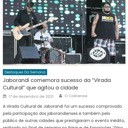
Destaques Da Semana
Jaborandi comemora sucesso da “Virada
Cultural” que agitou a cidade
Author
Posted
O Colinense
17 de dezembro de 2021
on
A Virada Cultural de Jaborandi foi um sucesso comprovado
pela participação dos jaborandienses e também pelo
público de outras cidades que prestigiaram o evento inédito,
realizado no final de semana no Parque de Exposições “Gino