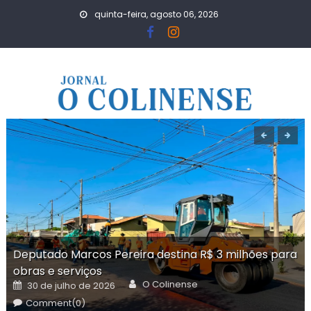
Skip
quinta-feira, agosto 06, 2026
to
content
Deputado Marcos Pereira destina R$ 3 milhões para
obras e serviços
Author
Posted
O Colinense
30 de julho de 2026
on
Comment(0)