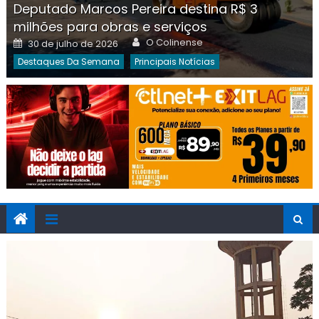
Deputado Marcos Pereira destina R$ 3
milhões para obras e serviços
Author
Posted
O Colinense
30 de julho de 2026
on
Destaques Da Semana
Principais Notícias