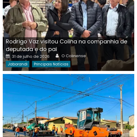
Rodrigo Vaz visitou Colina na companhia de
deputada e do pai
Author
Posted
O Colinense
31 de julho de 2026
on
Jaborandi
Principais Notícias