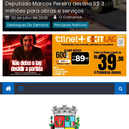
Deputado Marcos Pereira destina R$ 3
milhões para obras e serviços
Author
Posted
O Colinense
30 de julho de 2026
on
Destaques Da Semana
Principais Notícias