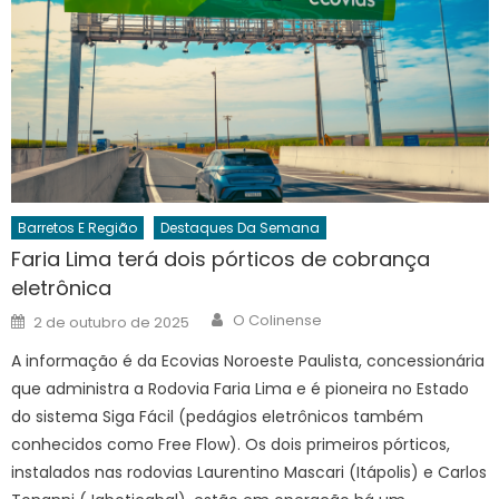
Barretos E Região
Destaques Da Semana
Faria Lima terá dois pórticos de cobrança
eletrônica
Author
Posted
O Colinense
2 de outubro de 2025
on
A informação é da Ecovias Noroeste Paulista, concessionária
que administra a Rodovia Faria Lima e é pioneira no Estado
do sistema Siga Fácil (pedágios eletrônicos também
conhecidos como Free Flow). Os dois primeiros pórticos,
instalados nas rodovias Laurentino Mascari (Itápolis) e Carlos