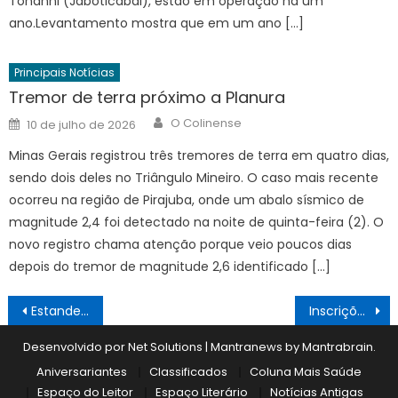
Tonanni (Jaboticabal), estão em operação há um
ano.Levantamento mostra que em um ano […]
Principais Notícias
Tremor de terra próximo a Planura
Author
Posted
O Colinense
10 de julho de 2026
on
Minas Gerais registrou três tremores de terra em quatro dias,
sendo dois deles no Triângulo Mineiro. O caso mais recente
ocorreu na região de Pirajuba, onde um abalo sísmico de
magnitude 2,4 foi detectado na noite de quinta-feira (2). O
novo registro chama atenção porque veio poucos dias
depois do tremor de magnitude 2,6 identificado […]
Navegação
Estande do Sebrae na festa auxiliou empresários
Inscrições abertas para cursos são gratuitos
de
Desenvolvido por Net Solutions
|
Mantranews by
Mantrabrain
.
Post
Aniversariantes
Classificados
Coluna Mais Saúde
Espaço do Leitor
Espaço Literário
Notícias Antigas