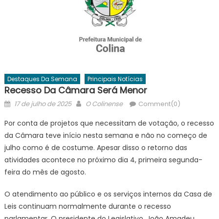
Destaques Da Semana
Principais Notícias
Recesso Da Câmara Será Menor
Posted
Author
17 de julho de 2025
O Colinense
Comment(0)
on
Por conta de projetos que necessitam de votação, o recesso
da Câmara teve início nesta semana e não no começo de
julho como é de costume. Apesar disso o retorno das
atividades acontece no próximo dia 4, primeira segunda-
feira do mês de agosto.
O atendimento ao público e os serviços internos da Casa de
Leis continuam normalmente durante o recesso
parlamentar. O presidente do Legislativo, João Amadeu