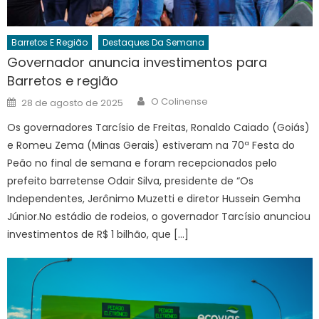
Barretos E Região
Destaques Da Semana
Governador anuncia investimentos para
Barretos e região
Author
Posted
O Colinense
28 de agosto de 2025
on
Os governadores Tarcísio de Freitas, Ronaldo Caiado (Goiás)
e Romeu Zema (Minas Gerais) estiveram na 70ª Festa do
Peão no final de semana e foram recepcionados pelo
prefeito barretense Odair Silva, presidente de “Os
Independentes, Jerônimo Muzetti e diretor Hussein Gemha
Júnior.No estádio de rodeios, o governador Tarcísio anunciou
investimentos de R$ 1 bilhão, que […]