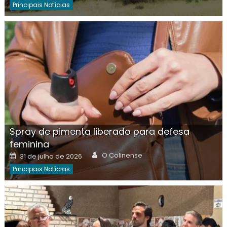
Principais Notícias
Spray de pimenta liberado para defesa
feminina
Author
Posted
O Colinense
31 de julho de 2026
on
Principais Notícias