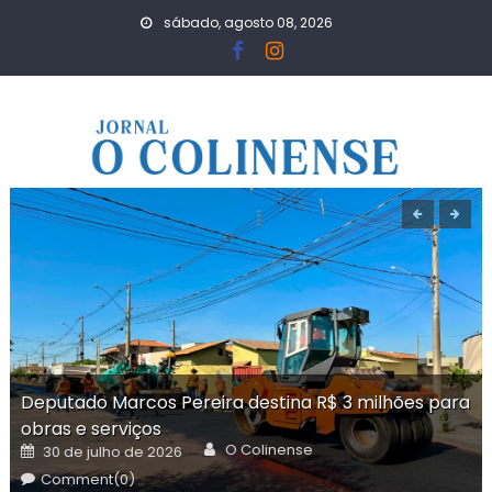
Skip
sábado, agosto 08, 2026
to
content
Deputado Marcos Pereira destina R$ 3 milhões para
obras e serviços
Author
Posted
O Colinense
30 de julho de 2026
on
Comment(0)