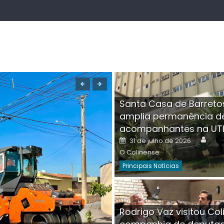
Santa Casa de Barreto
amplia permanência d
acompanhantes na UT
Auth
Posted
31 de julho de 2026
on
O Colinense
Principais Notícias
Boutique na Av. Â
Rodrigo Vaz visitou Col
invadida por cri
Aut