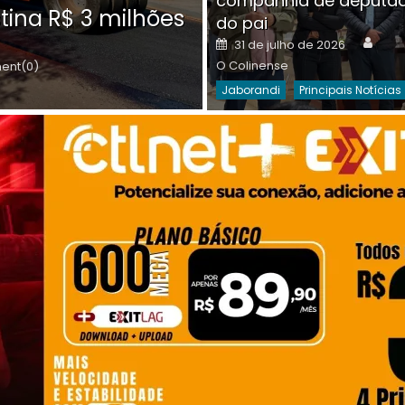
companhia de deputa
Posted
O C
30 de julho de 2026
tina R$ 3 milhões
on
do pai
Destaques Da Semana
Princip
Auth
Posted
31 de julho de 2026
on
O Colinense
nt(0)
Jaborandi
Principais Notícias