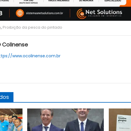
o
,
Proibição da pesca do pintado
 Colinense
ttps://www.ocolinense.com.br
ados