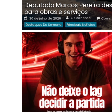
Deputado Marcos Pereira des
para obras e serviços
Author
Posted
O Colinense
30 de julho de 2026
Comme
on
Destaques Da Semana
Principais Notícias