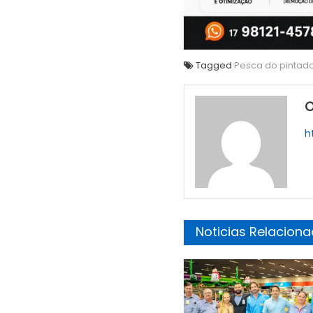
Tagged
Pesca do pintad
O
h
Noticias Relacion