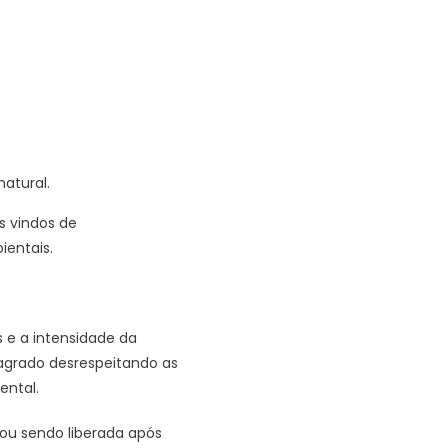
atural.
s vindos de
ientais.
 e a intensidade da
flagrado desrespeitando as
ental.
bou sendo liberada após