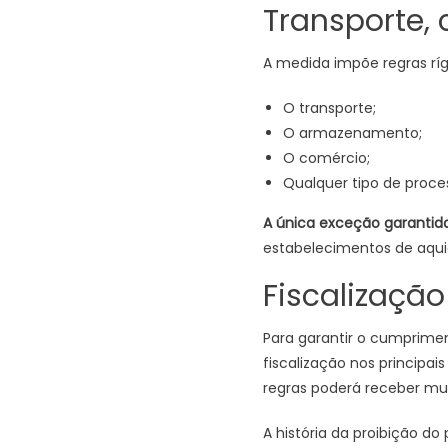
Transporte, 
A medida impõe regras rí
O transporte;
O armazenamento;
O comércio;
Qualquer tipo de proce
A única exceção garantida 
estabelecimentos de aquic
Fiscalização
Para garantir o cumprimen
fiscalização nos principai
regras poderá receber mu
A história da proibição do