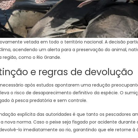
ovamente vetada em todo o território nacional. A decisão partiu
ima, acendendo um alerta para a preservação do animal, nativ
a região, como o Rio Grande.
tinção e regras de devolução
oi necessário após estudos apontarem uma redução preocupant
eleva o risco de desaparecimento definitivo da espécie. O sumi
gado à pesca predatória e sem controle.
endação explícita das autoridades é que tanto os pescadores 
a a nova norma. Caso o peixe seja fisgado por acidente durante 
devolvê-lo imediatamente ao rio, garantindo que ele retorne à 