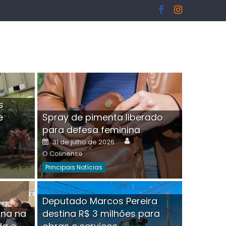
s
e
Spray de pimenta liberado
I
para defesa feminina
or
Author
Posted
31 de julho de 2026
on
O Colinense
Principais Notícias
ngelo Martins Tristão é
Deputado Marcos Pereira
ina na
destina R$ 3 milhões para
minoso mascarado
Empres
hor