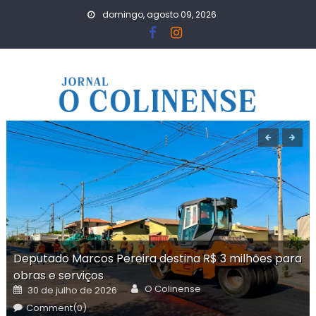
Skip
domingo, agosto 09, 2026
to
content
Deputado Marcos Pereira destina R$ 3 milhões para
obras e serviços
Author
Posted
O Colinense
30 de julho de 2026
on
Comment(0)