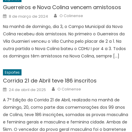
Guerreiros e Nova Colina vencem amistosos
Author
Posted
O Colinense
8 de março de 2024
on
Na manhã de domingo, dia 3, o Campo Municipal da Nova
Colina recebeu dois amistosos. No primeiro o Guerreiros da
Vila Guarnieri venceu o Vila Cunha pelo placar de 2 a 1. Na
outra partida o Nova Colina bateu o CDHU I por 4 a 3. Todos
os domingos têm amistosos na Nova Colina, sempre […]
Esportes
Corrida 21 de Abril teve 186 inscritos
Author
Posted
O Colinense
24 de abril de 2025
on
A 7ª Edição da Corrida 21 de Abril, realizada na manhã de
domingo, 20, como parte das comemorações dos 99 anos
de Colina, teve 186 inscrições, somadas as provas masculina
e feminina gerais e masculina e feminina cidade. Ambas de
5km. O vencedor da prova geral masculina foi o barretense