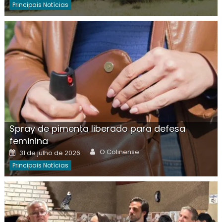
Principais Notícias
Spray de pimenta liberado para defesa
feminina
Author
Posted
O Colinense
31 de julho de 2026
on
Principais Notícias