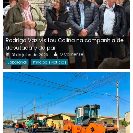
Rodrigo Vaz visitou Colina na companhia de
deputada e do pai
Author
Posted
O Colinense
31 de julho de 2026
on
Jaborandi
Principais Notícias