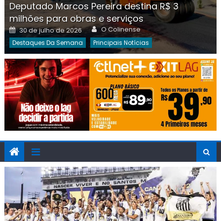
Deputado Marcos Pereira destina R$ 3
milhões para obras e serviços
Author
Posted
O Colinense
30 de julho de 2026
on
Destaques Da Semana
Principais Notícias