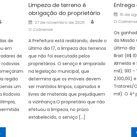
Limpeza de terreno é
Entrega
obrigação do proprietário
Posted
15 de ag
on
Author
Author
Posted
O Colinens
27 de novembro de 2025
on
O Colinense
Os ganhad
da Missão 
das de
A Prefeitura está realizando, desde o
último dia 
ou em
último dia 17, a limpeza dos terrenos
Brait (R$ 10
radares de
que não foi executada pelos
Almeida e S
 rodovias
proprietários. O serviço é amparado
mil); 910 – 
 começaram
na legislação municipal, que
2.100,00) 
Na região
determina que os imóveis devem
Tratores/O
 apenas um
ser mantidos limpos, capinados e
mil). O 4º
a Rodovia
livres de materiais que prejudiquem
límpia,
a vizinhança.O proprietário que não
ermitida
efetuou a limpeza, no prazo
estabelecido, o serviço […]