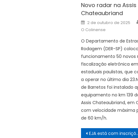
Novo radar na Assis
Chateaubriand
Posted
2 de outubro de 2025
on
O Colinense
O Departamento de Estra
Rodagem (DER-SP) coloc
funcionamento 50 novos 
fiscalização eletrônica em
estaduais paulistas, que
a operar no último dia 23.
de Barretos foi instalado
equipamento no km 139 d
Assis Chateaubriand, em O
com velocidade máxima p
de 60 km/h.
Navegação
EJA está com inscrições abertas