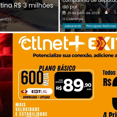
companhia de deputa
Posted
O C
30 de julho de 2026
tina R$ 3 milhões
on
do pai
Destaques Da Semana
Princip
Auth
Posted
31 de julho de 2026
on
O Colinense
nt(0)
Jaborandi
Principais Notícias