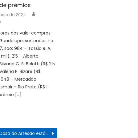
 de prêmios
Author
osto de 2024
e
ores dos vale-compras
Guadalupe, sorteados no
7, são: 984 – Tassia R. A.
 mil); 215 – Alberto
ilvana C. S. Belotti (R$ 2.5
Valéria P. Bizare (R$
e 648 – Mercadão
smair – Rio Preto (R$ 1
 prêmio […]
Casa do Artesão está em novo endereço