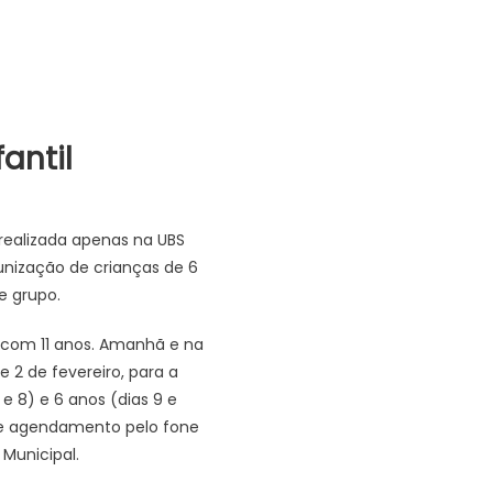
antil
 realizada apenas na UBS
munização de crianças de 6
e grupo.
s com 11 anos. Amanhã e na
e 2 de fevereiro, para a
e 8) e 6 anos (dias 9 e
nte agendamento pelo fone
Municipal.