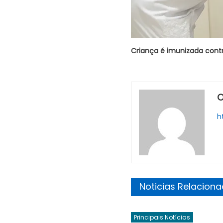
Criança é imunizada contra
O
h
Noticias Relacion
Principais Notícias