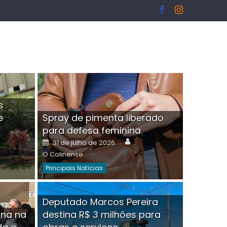
s
e
Spray de pimenta liberado
I
para defesa feminina
or
Author
Posted
31 de julho de 2026
on
O Colinense
Principais Notícias
ngelo Martins Tristão é
Deputado Marcos Pereira
ina na
destina R$ 3 milhões para
minoso mascarado
Empres
hor