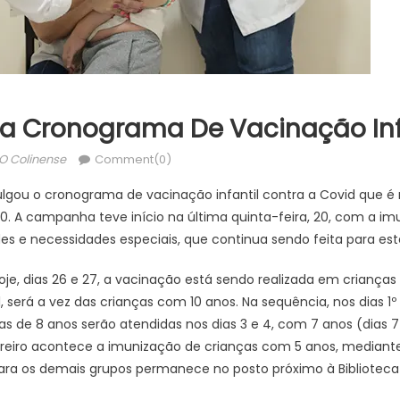
a Cronograma De Vacinação Inf
Author
O Colinense
Comment(0)
ulgou o cronograma de vacinação infantil contra a Covid que é
6h30. A campanha teve início na última quinta-feira, 20, com a i
s e necessidades especiais, que continua sendo feita para est
e, dias 26 e 27, a vacinação está sendo realizada em criança
, será a vez das crianças com 10 anos. Na sequência, nos dias 1º 
as de 8 anos serão atendidas nos dias 3 e 4, com 7 anos (dias 7 
fevereiro acontece a imunização de crianças com 5 anos, media
ara os demais grupos permanece no posto próximo à Biblioteca 