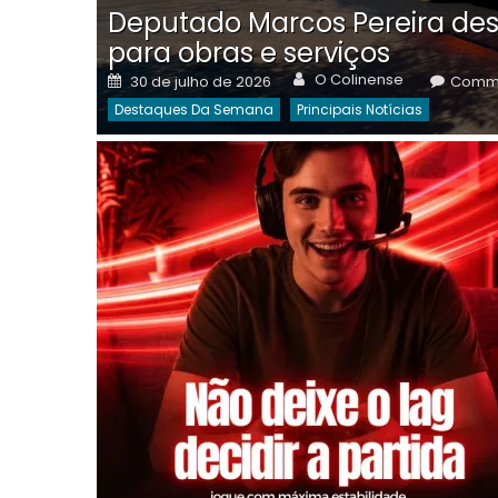
Deputado Marcos Pereira des
para obras e serviços
Author
Posted
O Colinense
30 de julho de 2026
Comme
on
Destaques Da Semana
Principais Notícias