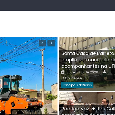
Santa Casa de Barreto
amplia permanência d
acompanhantes na UT
Auth
Posted
31 de julho de 2026
on
O Colinense
Principais Notícias
Boutique na Av. Â
Rodrigo Vaz visitou Col
invadida por cri
Aut