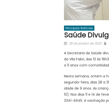
Principais Notícias
Saúde Divulg
Posted
28 de janeiro de 2022
on
A Secretaria de Saúde div
da Vila Fabri, das 13 às 1
a 11 anos com comorbidade
Nesta semana, ontem e hoj
segunda-feira, dias 28 a 31
idade de 9 anos. As crianç
10). Nos dias 11 e 14 de 
3341-4645. A vacinação p