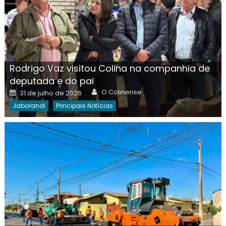
Rodrigo Vaz visitou Colina na companhia de
deputada e do pai
Author
Posted
O Colinense
31 de julho de 2026
on
Jaborandi
Principais Notícias