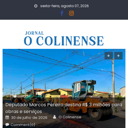
Skip
sexta-feira, agosto 07, 2026
to
content
Deputado Marcos Pereira destina R$ 3 milhões para
obras e serviços
Author
Posted
O Colinense
30 de julho de 2026
on
Comment(0)