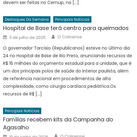
devem ser feitas no Cemup, na […]
Destaques Da Semana
Principais Notícias
Hospital de Base terá centro para queimados
Author
Posted
O Colinense
3 de julho de 2025
on
O governador Tarcísio (Republicanos) esteve no último dia
24 no Hospital de Base de Rio Preto, anunciando recursos de
R$ 16 milhões do orçamento estadual para a unidade, que é
um dos principais polos de saúde do interior paulista, além
de referência nacional em procedimentos de alta
complexidade, como cirurgia cardíaca pediátrica.Os
recursos de R$ […]
Principais Notícias
Famílias recebem kits da Campanha do
Agasalho
Author
Posted
O Colinense
19 de junho de 2026