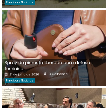
Principais Notícias
Spray de pimenta liberado para defesa
feminina
Author
Posted
O Colinense
31 de julho de 2026
on
Principais Notícias