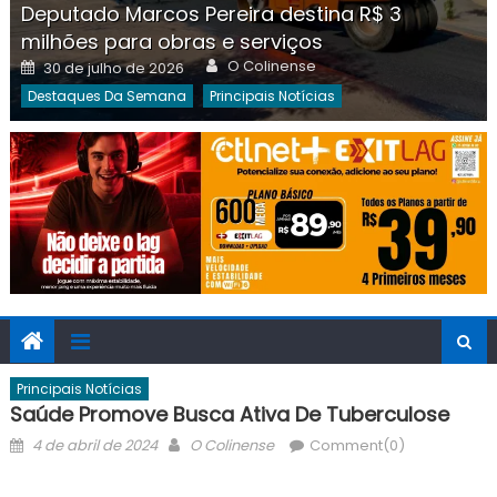
Deputado Marcos Pereira destina R$ 3
milhões para obras e serviços
Author
Posted
O Colinense
30 de julho de 2026
on
Destaques Da Semana
Principais Notícias
Principais Notícias
Saúde Promove Busca Ativa De Tuberculose
Posted
Author
4 de abril de 2024
O Colinense
Comment(0)
on