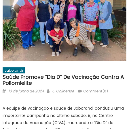
Jaborandi
Saúde Promove “Dia D” De Vacinação Contra A
Poliomielite
Posted
Author
13 de junho de 2024
O Colinense
Comment(0)
on
A equipe de vacinação e saúde de Jaborandi conduziu uma
importante campanha no último sábado, 8, no Centro
Integrado de Vacinação (CIVA), marcando o “Dia D” da