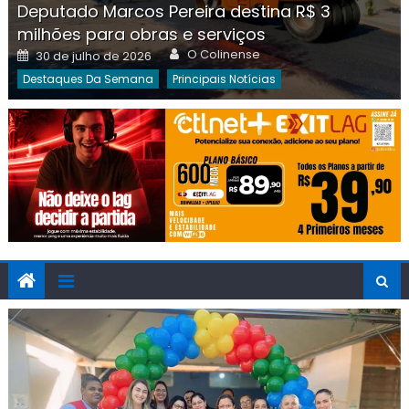
Deputado Marcos Pereira destina R$ 3
milhões para obras e serviços
Author
Posted
O Colinense
30 de julho de 2026
on
Destaques Da Semana
Principais Notícias