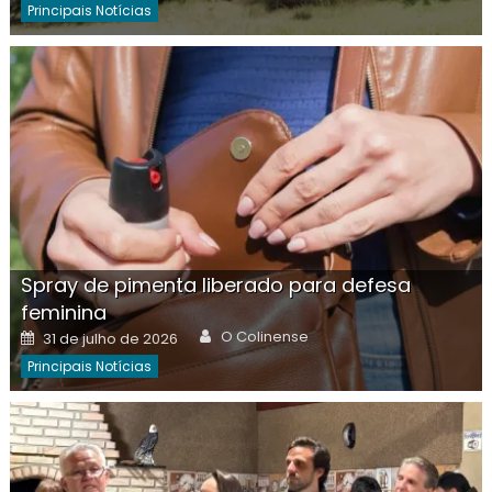
Principais Notícias
Spray de pimenta liberado para defesa
feminina
Author
Posted
O Colinense
31 de julho de 2026
on
Principais Notícias