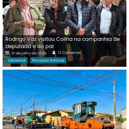
Rodrigo Vaz visitou Colina na companhia de
deputada e do pai
Author
Posted
O Colinense
31 de julho de 2026
on
Jaborandi
Principais Notícias