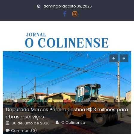
Skip
domingo, agosto 09, 2026
to
content
Deputado Marcos Pereira destina R$ 3 milhões para
obras e serviços
Author
Posted
O Colinense
30 de julho de 2026
on
Comment(0)