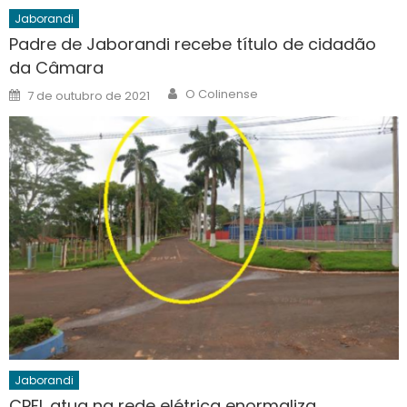
Jaborandi
Padre de Jaborandi recebe título de cidadão
da Câmara
Author
Posted
O Colinense
7 de outubro de 2021
on
Jaborandi
CPFL atua na rede elétrica enormaliza