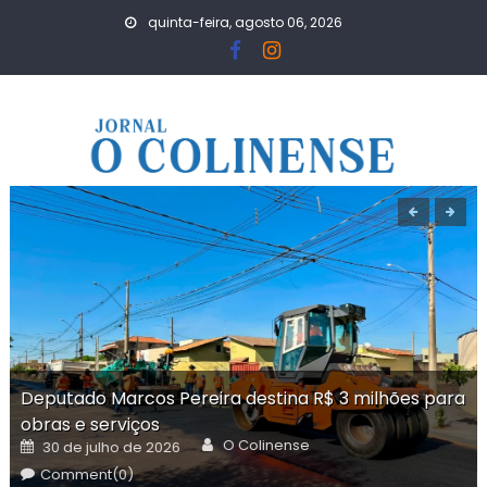
Skip
quinta-feira, agosto 06, 2026
to
content
Deputado Marcos Pereira destina R$ 3 milhões para
obras e serviços
Author
Posted
O Colinense
30 de julho de 2026
on
Comment(0)