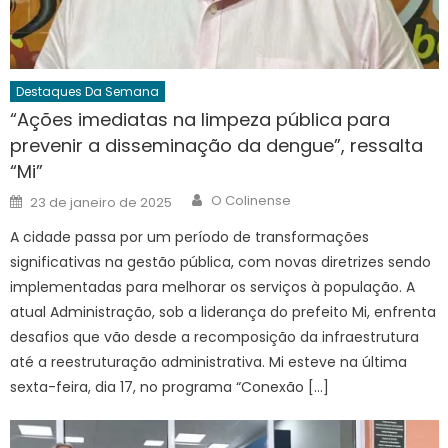
Destaques Da Semana
“Ações imediatas na limpeza pública para
prevenir a disseminação da dengue”, ressalta
“Mi”
Author
Posted
O Colinense
23 de janeiro de 2025
on
A cidade passa por um período de transformações
significativas na gestão pública, com novas diretrizes sendo
implementadas para melhorar os serviços à população. A
atual Administração, sob a liderança do prefeito Mi, enfrenta
desafios que vão desde a recomposição da infraestrutura
até a reestruturação administrativa. Mi esteve na última
sexta-feira, dia 17, no programa “Conexão […]