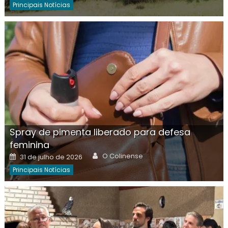
Principais Notícias
Spray de pimenta liberado para defesa
feminina
Author
Posted
O Colinense
31 de julho de 2026
on
Principais Notícias