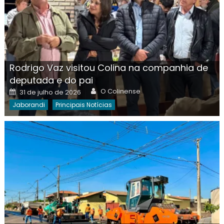
Rodrigo Vaz visitou Colina na companhia de
deputada e do pai
Author
Posted
O Colinense
31 de julho de 2026
on
Jaborandi
Principais Notícias