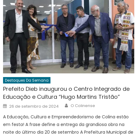
Destaques Da Semana
Prefeito Dieb inaugurou o Centro Integrado de
Educação e Cultura “Hugo Martins Tristão”
Author
Posted
O Colinense
26 de setembro de 2024
on
A Educação, Cultura e Empreendedorismo de Colina estão
em festa! A frase define a entrega da grandiosa obra na
noite do último dia 20 de setembro A Prefeitura Municipal de