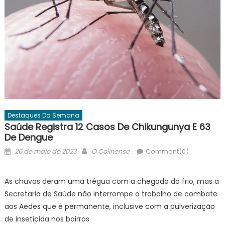
Destaques Da Semana
Saúde Registra 12 Casos De Chikungunya E 63
De Dengue
Posted
Author
26 de maio de 2023
O Colinense
Comment(0)
on
As chuvas deram uma trégua com a chegada do frio, mas a
Secretaria de Saúde não interrompe o trabalho de combate
aos Aedes que é permanente, inclusive com a pulverização
de inseticida nos bairros.