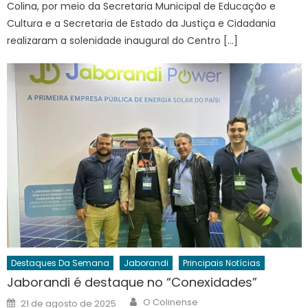
Colina, por meio da Secretaria Municipal de Educação e
Cultura e a Secretaria de Estado da Justiça e Cidadania
realizaram a solenidade inaugural do Centro […]
Destaques Da Semana
Jaborandi
Principais Notícias
Jaborandi é destaque no “Conexidades”
Author
Posted
O Colinense
21 de agosto de 2025