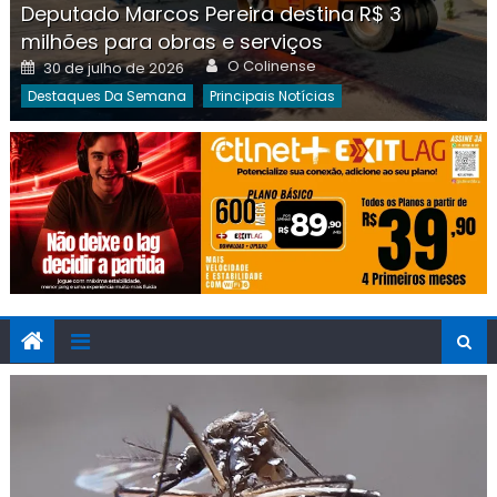
Deputado Marcos Pereira destina R$ 3
milhões para obras e serviços
Author
Posted
O Colinense
30 de julho de 2026
on
Destaques Da Semana
Principais Notícias