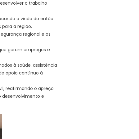
esenvolver o trabalho
tacando a vinda do então
 para a região.
segurança regional e os
 que geram empregos e
inados à saúde, assistência
de apoio contínuo à
il, reafirmando o apreço
 o desenvolvimento e