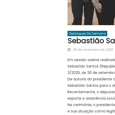
Destaques Da Semana
Sebastião Sa
Posted
20 de novembro de 2025
on
Em sessão solene realizad
Sebastião Santos (Republi
3/2025, de 26 de setembro
De autoria do presidente 
Sebastião Santos para o d
Recentemente, o deputado
esporte e assistência soc
Na cerimônia, o president
e sua atuação como legíti