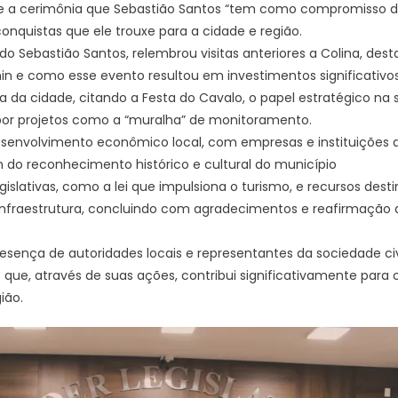
nte a cerimônia que Sebastião Santos “tem como compromisso d
conquistas que ele trouxe para a cidade e região.
do Sebastião Santos, relembrou visitas anteriores a Colina, des
n e como esse evento resultou em investimentos significativos
a da cidade, citando a Festa do Cavalo, o papel estratégico na 
or projetos como a “muralha” de monitoramento.
nvolvimento econômico local, com empresas e instituições
m do reconhecimento histórico e cultural do município
egislativas, como a lei que impulsiona o turismo, e recursos dest
e infraestrutura, concluindo com agradecimentos e reafirmação 
sença de autoridades locais e representantes da sociedade civ
que, através de suas ações, contribui significativamente para
ião.