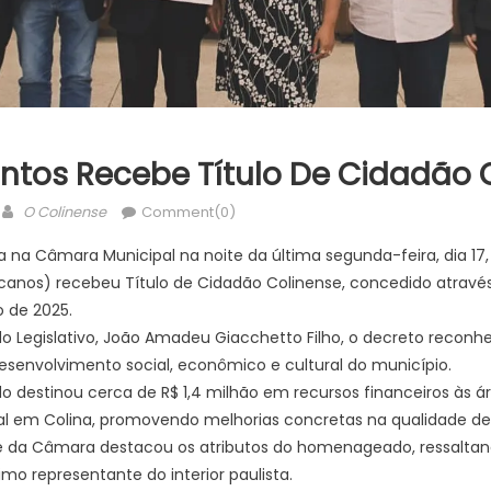
ntos Recebe Título De Cidadão 
Author
O Colinense
Comment(0)
a na Câmara Municipal na noite da última segunda-feira, dia 17
canos) recebeu Título de Cidadão Colinense, concedido através 
 de 2025.
do Legislativo, João Amadeu Giacchetto Filho, o decreto reconh
esenvolvimento social, econômico e cultural do município.
 destinou cerca de R$ 1,4 milhão em recursos financeiros às á
ial em Colina, promovendo melhorias concretas na qualidade de 
e da Câmara destacou os atributos do homenageado, ressaltando
mo representante do interior paulista.