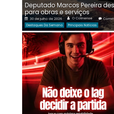
Deputado Marcos Pereira des
para obras e serviços
Author
Posted
O Colinense
30 de julho de 2026
Comme
on
Destaques Da Semana
Principais Notícias