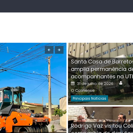
Santa Casa de Barreto
amplia permanência d
acompanhantes na UT
Auth
Posted
31 de julho de 2026
on
O Colinense
Principais Notícias
Boutique na Av. Â
Rodrigo Vaz visitou Col
invadida por cri
Aut