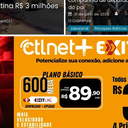
companhia de deputa
Posted
O C
30 de julho de 2026
tina R$ 3 milhões
on
do pai
Destaques Da Semana
Princip
Auth
Posted
31 de julho de 2026
on
O Colinense
nt(0)
Jaborandi
Principais Notícias