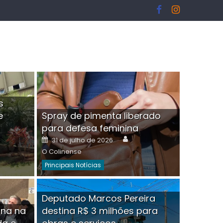
s
e
Spray de pimenta liberado
I
para defesa feminina
or
Author
Posted
31 de julho de 2026
on
O Colinense
Principais Notícias
ngelo Martins Tristão é
Deputado Marcos Pereira
ina na
destina R$ 3 milhões para
minoso mascarado
Empres
hor