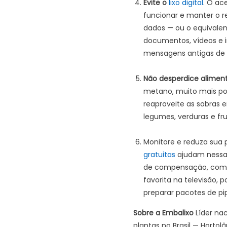
Evite o
lixo digital
. O ac
funcionar e manter o r
dados — ou o equivalen
documentos, vídeos e im
mensagens antigas de e
Não desperdice alimen
metano, muito mais po
reaproveite as sobras
legumes, verduras e fru
Monitore e reduza sua 
gratuitas
ajudam nessa 
de compensação, como 
favorita na televisão,
preparar pacotes de p
Sobre a Embalixo
Líder nac
plantas no Brasil — Hort