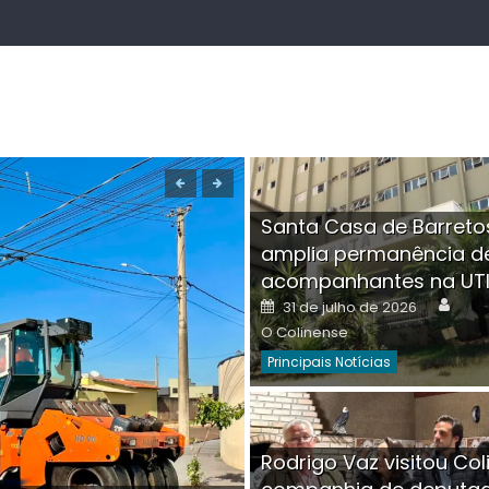
Santa Casa de Barreto
amplia permanência d
acompanhantes na UT
Auth
Posted
31 de julho de 2026
on
O Colinense
Principais Notícias
Boutique na Av. Â
Rodrigo Vaz visitou Col
invadida por cri
Aut