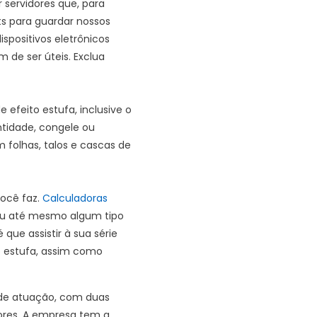
servidores que, para
s para guardar nossos
spositivos eletrônicos
 de ser úteis. Exclua
efeito estufa, inclusive o
tidade, congele ou
 folhas, talos e cascas de
você faz.
Calculadoras
 ou até mesmo algum tipo
é que assistir à sua série
o estufa, assim como
s de atuação, com duas
ores. A empresa tem a