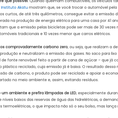
re que possível
. Quando queimam combustíveis, os veículos 
o
Instituto Akatu
mostram que, se você trocar o automóvel pela
 curtos, de até três quilômetros, consegue evitar a emissão
erada na produção de energia elétrica para uma casa por 41 anos
am que a emissão pelas bicicletas pode ser mais de 30 vezes
omóveis tradicionais e 10 vezes menor que carros elétricos.
utos comprovadamente carbono zero
, ou seja, que realizam a
produção e neutralizam a emissão dos gases. No saco para lixo
l de fonte renovável feito a partir de cana de açúcar – que já
o plástico reciclado, cuja emissão já é baixa. O resultado dessa 
são de carbono, o produto pode ser reciclado e apoiar a economi
artado no meio ambiente e, assim, evitando resíduos.
 de um ambiente e prefira lâmpadas de LED
, especialmente duran
 níveis baixos das reservas de água das hidrelétricas, a dema
 termoelétricas, o que impacta não só o seu bolso, mas lança