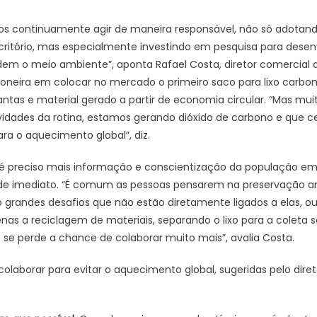
s continuamente agir de maneira responsável, não só adotand
critório, mas especialmente investindo em pesquisa para desen
idem o meio ambiente”, aponta Rafael Costa, diretor comercial 
 pioneira em colocar no mercado o primeiro saco para lixo carbo
antas e material gerado a partir de economia circular. “Mas mu
dades da rotina, estamos gerando dióxido de carbono e que ce
ra o aquecimento global”, diz.
 é preciso mais informação e conscientização da população em
e imediato. “É comum as pessoas pensarem na preservação am
grandes desafios que não estão diretamente ligados a elas, 
nas a reciclagem de materiais, separando o lixo para a coleta 
s se perde a chance de colaborar muito mais”, avalia Costa.
olaborar para evitar o aquecimento global, sugeridas pelo dire