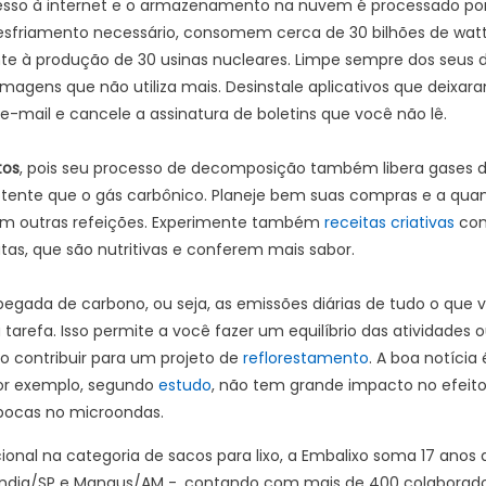
esso à internet e o armazenamento na nuvem é processado por 
esfriamento necessário, consomem cerca de 30 bilhões de watt
te à produção de 30 usinas nucleares. Limpe sempre dos seus di
agens que não utiliza mais. Desinstale aplicativos que deixaram
-mail e cancele a assinatura de boletins que você não lê.
tos
, pois seu processo de decomposição também libera gases de 
tente que o gás carbônico. Planeje bem suas compras e a quan
 em outras refeições. Experimente também
receitas criativas
com
tas, que são nutritivas e conferem mais sabor.
pegada de carbono, ou seja, as emissões diárias de tudo o que 
tarefa. Isso permite a você fazer um equilíbrio das atividades
contribuir para um projeto de
reflorestamento
. A boa notícia 
 por exemplo, segundo
estudo
, não tem grande impacto no efeit
ipocas no microondas.
ional na categoria de sacos para lixo, a Embalixo soma 17 ano
olândia/SP e Manaus/AM -, contando com mais de 400 colaborad