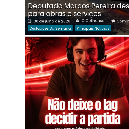
Deputado Marcos Pereira des
para obras e serviços
Author
Posted
O Colinense
30 de julho de 2026
Comme
on
Destaques Da Semana
Principais Notícias