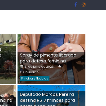
s
e
Spray de pimenta liberado
I
para defesa feminina
or
Author
Posted
31 de julho de 2026
on
O Colinense
Principais Notícias
ngelo Martins Tristão é
Deputado Marcos Pereira
ina na
destina R$ 3 milhões para
minoso mascarado
Empres
hor