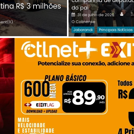
companhia de deputa
Posted
O C
30 de julho de 2026
tina R$ 3 milhões
on
do pai
Destaques Da Semana
Princip
Auth
Posted
31 de julho de 2026
on
O Colinense
nt(0)
Jaborandi
Principais Notícias