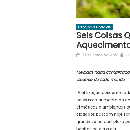
Principais Notícias
Seis Coisas 
Aquecimento
Posted
Au
10 de junho de 2022
O 
on
Medidas nada complicadas
alcance de todo mundo
A utilização descontrolad
causas do aumento na emi
climáticas e ambientais q
cidadãos buscam hoje for
grandioso ou complexo pa
hábitos no dia a dia.