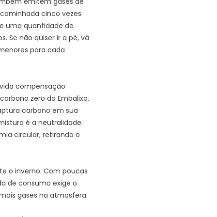
também emitem gases de
 caminhada cinco vezes
 de uma quantidade de
. Se não quiser ir a pé, vá
 menores para cada
 devida compensação
 carbono zero da Embalixo,
 captura carbono em sua
mistura é a neutralidade.
a circular, retirando o
te o inverno. Com poucas
nda de consumo exige o
 mais gases na atmosfera.