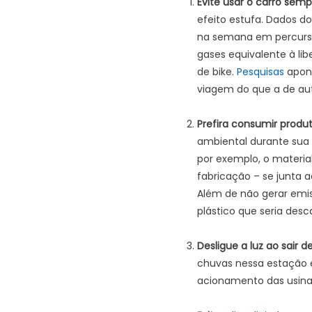
Evite usar o carro semp
efeito estufa. Dados d
na semana em percursos
gases equivalente à lib
de bike.
Pesquisas
apont
viagem do que a de aut
Prefira consumir prod
ambiental durante sua 
por exemplo, o materia
fabricação – se junta a
Além de não gerar emis
plástico que seria desc
Desligue a luz ao sair
chuvas nessa estação e
acionamento das usinas