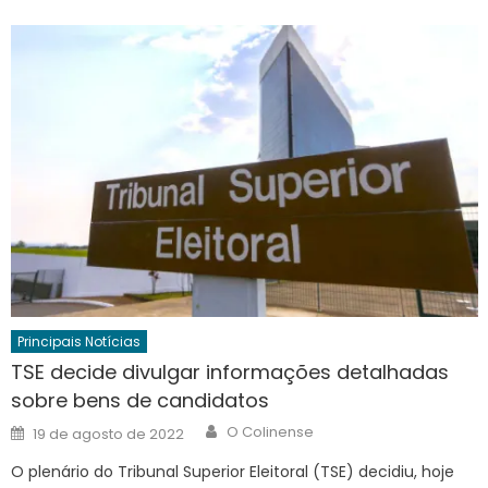
Principais Notícias
TSE decide divulgar informações detalhadas
sobre bens de candidatos
Author
Posted
O Colinense
19 de agosto de 2022
on
O plenário do Tribunal Superior Eleitoral (TSE) decidiu, hoje