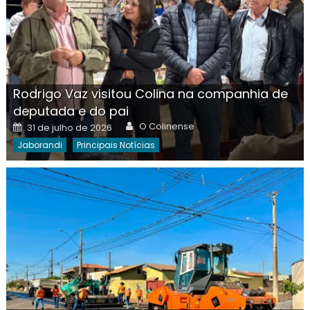
Rodrigo Vaz visitou Colina na companhia de
deputada e do pai
Author
Posted
O Colinense
31 de julho de 2026
on
Jaborandi
Principais Notícias