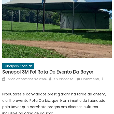
Principais Notícias
Senepol 3M Foi Rota De Evento Da Bayer
Posted
Author
12 de dezembro de 2024
O Colinense
Comment(0)
on
Produtores e convidados prestigiaram na tarde de ontem,
dia 11, o evento Rota Curbix, que é um inseticida fabricado
pela Bayer que combate pragas em diversas culturas,
inclusive na cana de açúcar.