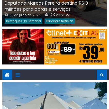
Deputado Marcos Pereira destina R$ 3
milhões para obras e serviços
Author
Posted
O Colinense
30 de julho de 2026
on
Destaques Da Semana
Principais Notícias