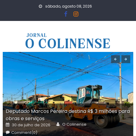
Skip
sábado, agosto 08, 2026
to
content
Deputado Marcos Pereira destina R$ 3 milhões para
obras e serviços
Author
Posted
O Colinense
30 de julho de 2026
on
Comment(0)