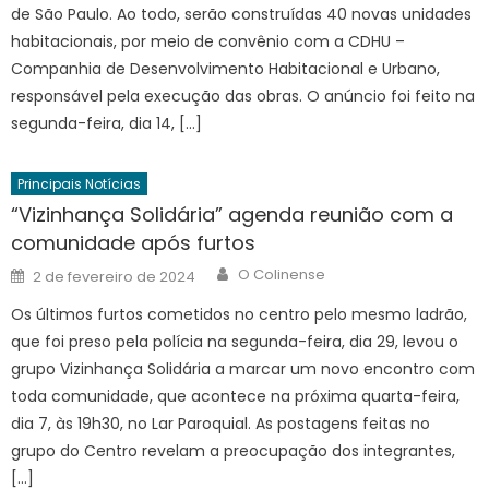
de São Paulo. Ao todo, serão construídas 40 novas unidades
habitacionais, por meio de convênio com a CDHU –
Companhia de Desenvolvimento Habitacional e Urbano,
responsável pela execução das obras. O anúncio foi feito na
segunda-feira, dia 14, […]
Principais Notícias
“Vizinhança Solidária” agenda reunião com a
comunidade após furtos
Author
Posted
O Colinense
2 de fevereiro de 2024
on
Os últimos furtos cometidos no centro pelo mesmo ladrão,
que foi preso pela polícia na segunda-feira, dia 29, levou o
grupo Vizinhança Solidária a marcar um novo encontro com
toda comunidade, que acontece na próxima quarta-feira,
dia 7, às 19h30, no Lar Paroquial. As postagens feitas no
grupo do Centro revelam a preocupação dos integrantes,
[…]