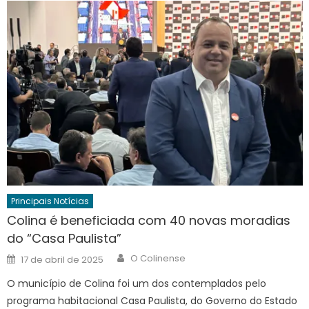
Principais Notícias
Colina é beneficiada com 40 novas moradias
do “Casa Paulista”
Author
Posted
O Colinense
17 de abril de 2025
on
O município de Colina foi um dos contemplados pelo
programa habitacional Casa Paulista, do Governo do Estado