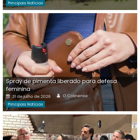
Principais Notícias
Spray de pimenta liberado para defesa
feminina
Author
Posted
O Colinense
31 de julho de 2026
on
Principais Notícias