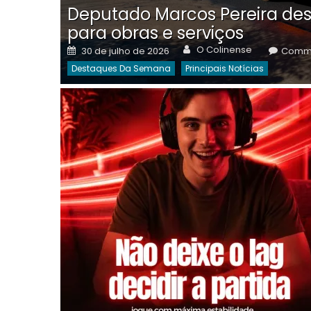
Deputado Marcos Pereira des
para obras e serviços
Author
Posted
O Colinense
30 de julho de 2026
Comme
on
Destaques Da Semana
Principais Notícias