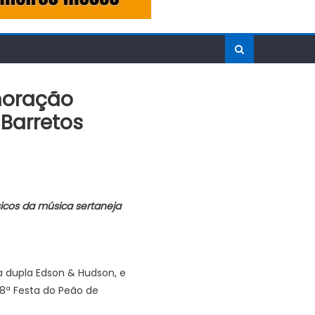
moração
 Barretos
icos da música sertaneja
da dupla Edson & Hudson, e
68ª Festa do Peão de