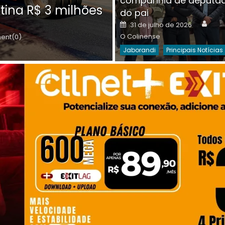
companhia de deputa
Posted
O C
30 de julho de 2026
tina R$ 3 milhões
on
do pai
Destaques Da Semana
Princip
Auth
Posted
31 de julho de 2026
on
O Colinense
nt(0)
Jaborandi
Principais Notícias