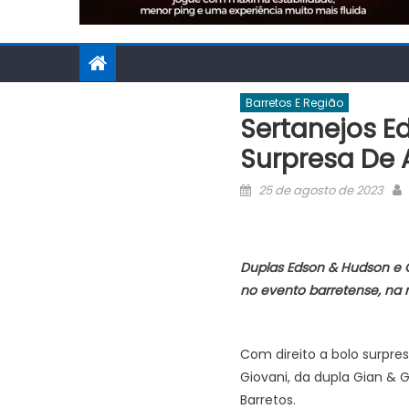
Barretos E Região
Sertanejos 
Surpresa De 
Posted
25 de agosto de 2023
on
Duplas Edson & Hudson e G
no evento barretense, na 
Com direito a bolo surpres
Giovani, da dupla Gian & G
Barretos.