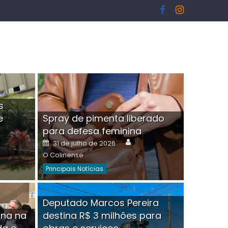
s
e
Spray de pimenta liberado
I
para defesa feminina
or
Author
Posted
31 de julho de 2026
on
O Colinense
Principais Notícias
ngelo Martins Tristão é
Deputado Marcos Pereira
ina na
destina R$ 3 milhões para
minoso mascarado
Empres
hor