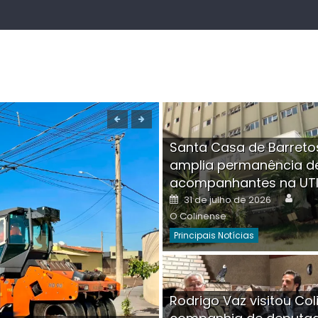
Santa Casa de Barreto
amplia permanência d
acompanhantes na UT
Auth
Posted
31 de julho de 2026
on
O Colinense
Principais Notícias
Boutique na Av. Â
Rodrigo Vaz visitou Col
invadida por cri
Aut