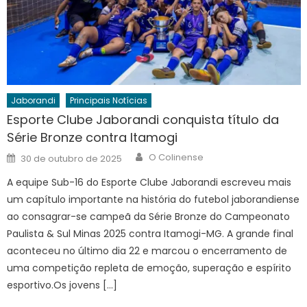
Jaborandi
Principais Notícias
Esporte Clube Jaborandi conquista título da
Série Bronze contra Itamogi
Author
Posted
O Colinense
30 de outubro de 2025
on
A equipe Sub-16 do Esporte Clube Jaborandi escreveu mais
um capítulo importante na história do futebol jaborandiense
ao consagrar-se campeã da Série Bronze do Campeonato
Paulista & Sul Minas 2025 contra Itamogi-MG. A grande final
aconteceu no último dia 22 e marcou o encerramento de
uma competição repleta de emoção, superação e espírito
esportivo.Os jovens […]