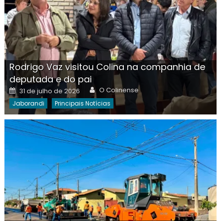
Rodrigo Vaz visitou Colina na companhia de
deputada e do pai
Author
Posted
O Colinense
31 de julho de 2026
on
Jaborandi
Principais Notícias