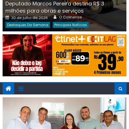
Deputado Marcos Pereira destina R$ 3
milhões para obras e serviços
Author
Posted
O Colinense
30 de julho de 2026
on
Destaques Da Semana
Principais Notícias