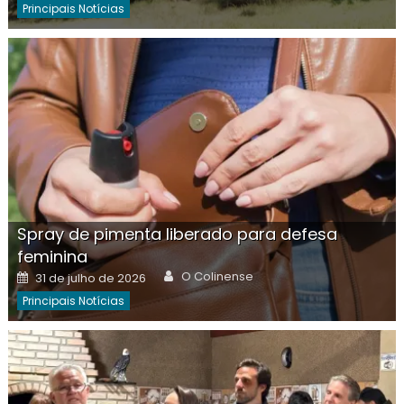
Principais Notícias
Spray de pimenta liberado para defesa
feminina
Author
Posted
O Colinense
31 de julho de 2026
on
Principais Notícias