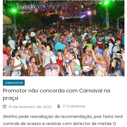
Jaborandi
Promotor não concorda com Carnaval na
praça
Author
Posted
O Colinense
10 de fevereiro de 2023
on
Silvinho pede reavaliação da recomendação, pois festa terá
controle de acesso e revistas com detector de metais O