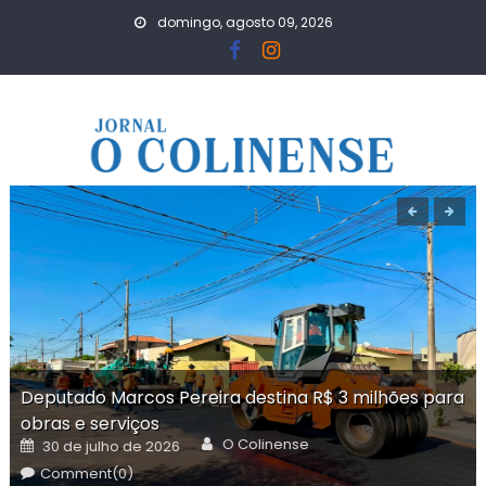
Skip
domingo, agosto 09, 2026
to
content
Deputado Marcos Pereira destina R$ 3 milhões para
obras e serviços
Author
Posted
O Colinense
30 de julho de 2026
on
Comment(0)