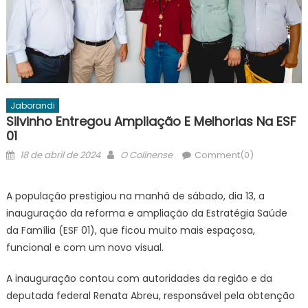
Jaborandi
Silvinho Entregou Ampliação E Melhorias Na ESF
01
Posted
Author
18 de abril de 2024
O Colinense
Comment(0)
on
A população prestigiou na manhã de sábado, dia 13, a
inauguração da reforma e ampliação da Estratégia Saúde
da Família (ESF 01), que ficou muito mais espaçosa,
funcional e com um novo visual.
A inauguração contou com autoridades da região e da
deputada federal Renata Abreu, responsável pela obtenção