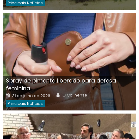
Principais Notícias
Spray de pimenta liberado para defesa
feminina
Author
Posted
O Colinense
31 de julho de 2026
on
Principais Notícias