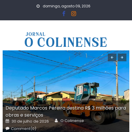
Skip
domingo, agosto 09, 2026
to
content
Deputado Marcos Pereira destina R$ 3 milhões para
obras e serviços
Author
Posted
O Colinense
30 de julho de 2026
on
Comment(0)