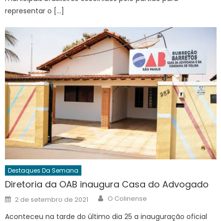
representar o […]
Destaques Da Semana
Diretoria da OAB inaugura Casa do Advogado
Author
Posted
O Colinense
2 de setembro de 2021
on
Aconteceu na tarde do último dia 25 a inauguração oficial