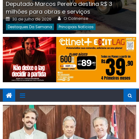
Deputado Marcos Pereira destina R$ 3
milhões para obras e serviços
Author
Posted
O Colinense
30 de julho de 2026
on
Destaques Da Semana
Principais Notícias