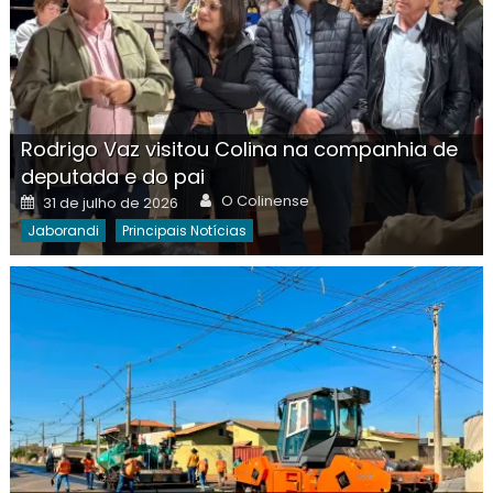
Rodrigo Vaz visitou Colina na companhia de
deputada e do pai
Author
Posted
O Colinense
31 de julho de 2026
on
Jaborandi
Principais Notícias