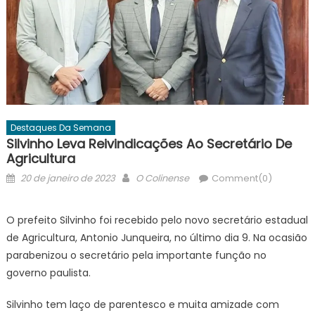
Destaques Da Semana
Silvinho Leva Reivindicações Ao Secretário De
Agricultura
Posted
Author
20 de janeiro de 2023
O Colinense
Comment(0)
on
O prefeito Silvinho foi recebido pelo novo secretário estadual
de Agricultura, Antonio Junqueira, no último dia 9. Na ocasião
parabenizou o secretário pela importante função no
governo paulista.
Silvinho tem laço de parentesco e muita amizade com