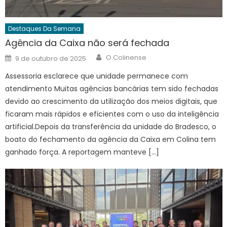
Destaques Da Semana
Agência da Caixa não será fechada
Author
Posted
O Colinense
9 de outubro de 2025
on
Assessoria esclarece que unidade permanece com
atendimento Muitas agências bancárias tem sido fechadas
devido ao crescimento da utilização dos meios digitais, que
ficaram mais rápidos e eficientes com o uso da inteligência
artificial.Depois da transferência da unidade do Bradesco, o
boato do fechamento da agência da Caixa em Colina tem
ganhado força. A reportagem manteve […]