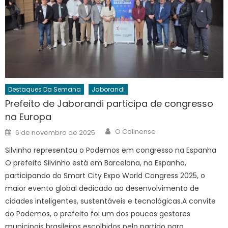
Destaques Da Semana
Jaborandi
Prefeito de Jaborandi participa de congresso
na Europa
Author
Posted
O Colinense
6 de novembro de 2025
on
Silvinho representou o Podemos em congresso na Espanha
O prefeito Silvinho está em Barcelona, na Espanha,
participando do Smart City Expo World Congress 2025, o
maior evento global dedicado ao desenvolvimento de
cidades inteligentes, sustentáveis e tecnológicas.A convite
do Podemos, o prefeito foi um dos poucos gestores
municipais brasileiros escolhidos pelo partido para