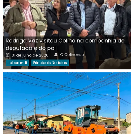
Rodrigo Vaz visitou Colina na companhia de
deputada e do pai
Author
Posted
O Colinense
31 de julho de 2026
on
Jaborandi
Principais Notícias