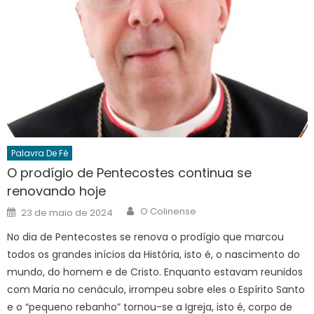
Palavra De Fé
O prodígio de Pentecostes continua se
renovando hoje
Author
Posted
O Colinense
23 de maio de 2024
on
No dia de Pentecostes se renova o prodígio que marcou
todos os grandes inícios da História, isto é, o nascimento do
mundo, do homem e de Cristo. Enquanto estavam reunidos
com Maria no cenáculo, irrompeu sobre eles o Espírito Santo
e o “pequeno rebanho” tornou-se a Igreja, isto é, corpo de