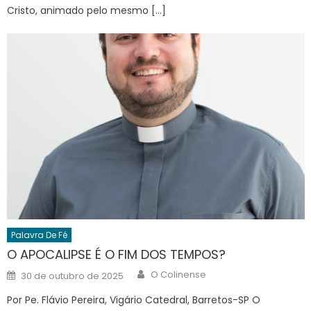
Cristo, animado pelo mesmo […]
Palavra De Fé
O APOCALIPSE É O FIM DOS TEMPOS?
Author
Posted
O Colinense
30 de outubro de 2025
on
Por Pe. Flávio Pereira, Vigário Catedral, Barretos-SP O