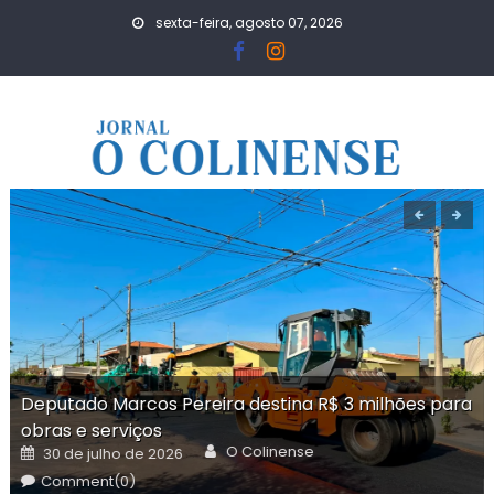
Skip
sexta-feira, agosto 07, 2026
to
content
Deputado Marcos Pereira destina R$ 3 milhões para
obras e serviços
Author
Posted
O Colinense
30 de julho de 2026
on
Comment(0)