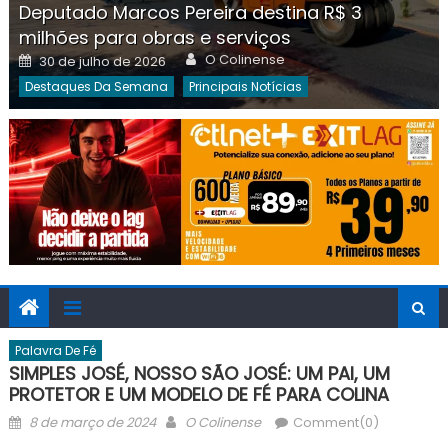
Deputado Marcos Pereira destina R$ 3
milhões para obras e serviços
Author
Posted
O Colinense
30 de julho de 2026
on
Destaques Da Semana
Principais Notícias
Palavra De Fé
SIMPLES JOSÉ, NOSSO SÃO JOSÉ: UM PAI, UM
PROTETOR E UM MODELO DE FÉ PARA COLINA
Posted
Author
8 de março de 2024
O Colinense
Comment(0)
on