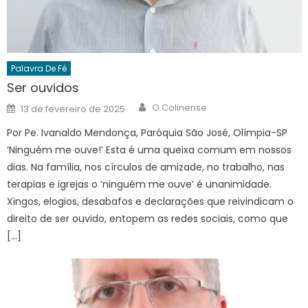
Palavra De Fé
Ser ouvidos
Author
Posted
O Colinense
13 de fevereiro de 2025
on
Por Pe. Ivanaldo Mendonça, Paróquia São José, Olímpia-SP
‘Ninguém me ouve!’ Esta é uma queixa comum em nossos
dias. Na família, nos círculos de amizade, no trabalho, nas
terapias e igrejas o ‘ninguém me ouve’ é unanimidade.
Xingos, elogios, desabafos e declarações que reivindicam o
direito de ser ouvido, entopem as redes sociais, como que
[…]