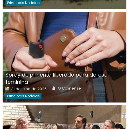
Principais Notícias
Spray de pimenta liberado para defesa
feminina
Author
Posted
O Colinense
31 de julho de 2026
on
Principais Notícias