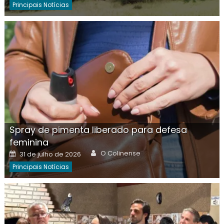
Principais Notícias
Spray de pimenta liberado para defesa
feminina
Author
Posted
O Colinense
31 de julho de 2026
on
Principais Notícias