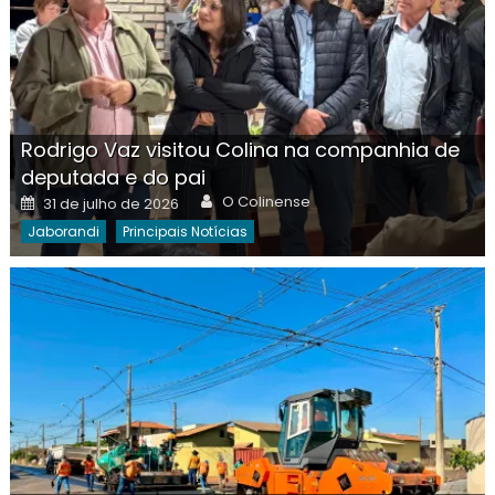
Rodrigo Vaz visitou Colina na companhia de
deputada e do pai
Author
Posted
O Colinense
31 de julho de 2026
on
Jaborandi
Principais Notícias