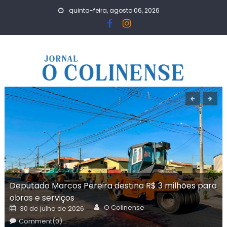
Skip
quinta-feira, agosto 06, 2026
to
content
Deputado Marcos Pereira destina R$ 3 milhões para
obras e serviços
Author
Posted
O Colinense
30 de julho de 2026
on
Comment(0)