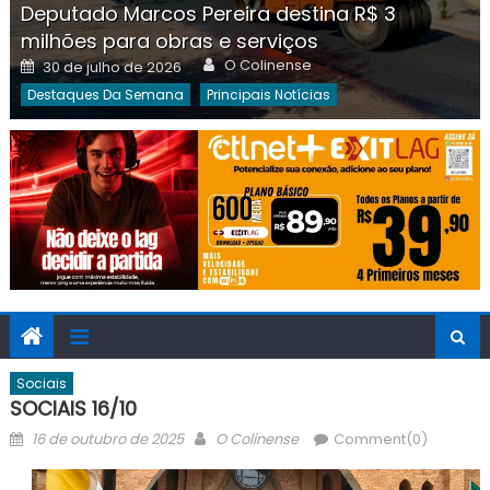
Deputado Marcos Pereira destina R$ 3
milhões para obras e serviços
Author
Posted
O Colinense
30 de julho de 2026
on
Destaques Da Semana
Principais Notícias
Sociais
SOCIAIS 16/10
Posted
Author
16 de outubro de 2025
O Colinense
Comment(0)
on