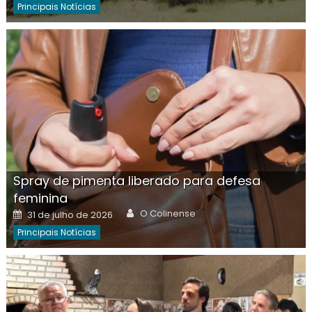
Principais Notícias
Spray de pimenta liberado para defesa
feminina
Author
Posted
O Colinense
31 de julho de 2026
on
Principais Notícias