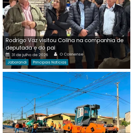
Rodrigo Vaz visitou Colina na companhia de
deputada e do pai
Author
Posted
O Colinense
31 de julho de 2026
on
Jaborandi
Principais Notícias