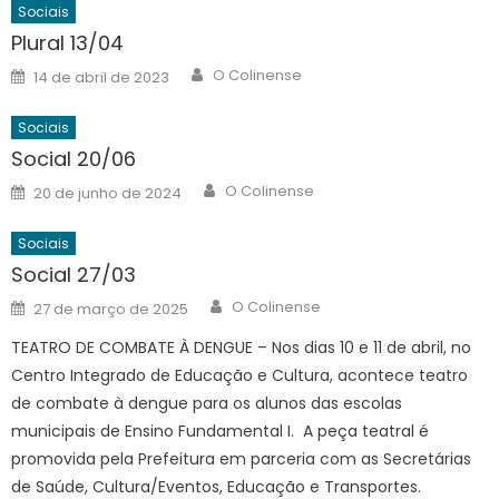
Sociais
Plural 13/04
Author
Posted
O Colinense
14 de abril de 2023
on
Sociais
Social 20/06
Author
Posted
O Colinense
20 de junho de 2024
on
Sociais
Social 27/03
Author
Posted
O Colinense
27 de março de 2025
on
TEATRO DE COMBATE À DENGUE – Nos dias 10 e 11 de abril, no
Centro Integrado de Educação e Cultura, acontece teatro
de combate à dengue para os alunos das escolas
municipais de Ensino Fundamental I. A peça teatral é
promovida pela Prefeitura em parceria com as Secretárias
de Saúde, Cultura/Eventos, Educação e Transportes.