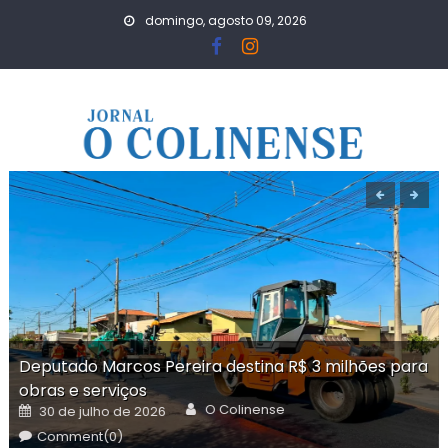
Skip
domingo, agosto 09, 2026
to
content
Deputado Marcos Pereira destina R$ 3 milhões para
obras e serviços
Author
Posted
O Colinense
30 de julho de 2026
on
Comment(0)