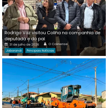
Rodrigo Vaz visitou Colina na companhia de
deputada e do pai
Author
Posted
O Colinense
31 de julho de 2026
on
Jaborandi
Principais Notícias