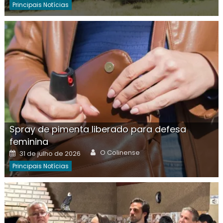
Principais Notícias
Spray de pimenta liberado para defesa
feminina
Author
Posted
O Colinense
31 de julho de 2026
on
Principais Notícias