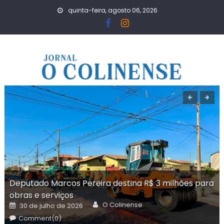
Skip
quinta-feira, agosto 06, 2026
to
content
Deputado Marcos Pereira destina R$ 3 milhões para
obras e serviços
Author
Posted
O Colinense
30 de julho de 2026
on
Comment(0)