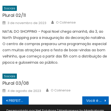
Sociais
Plural 02/11
Author
Posted
O Colinense
3 de novembro de 2023
on
NATAL DO SHOPPING – Papai Noel chega amanhã, dia 3, ao
North Shopping para a inauguração da decoração natalina.
O centro de compras preparou uma programação especial
com muitas atrações para a festa de boas-vindas ao bom
velhinho, que começa a partir das 15h com a distribuição de
pipoca e guloseimas ao público.
Sociais
Plural 03/08
Author
Posted
O Colinense
4 de agosto de 2023
on
Navegação
PREFEITURA MUNICIPAL DE JABORANDI
Você é Tudo de Bom
de
Desenvolvido por Net Solutions
|
Mantranews by
Mantrabrain
.