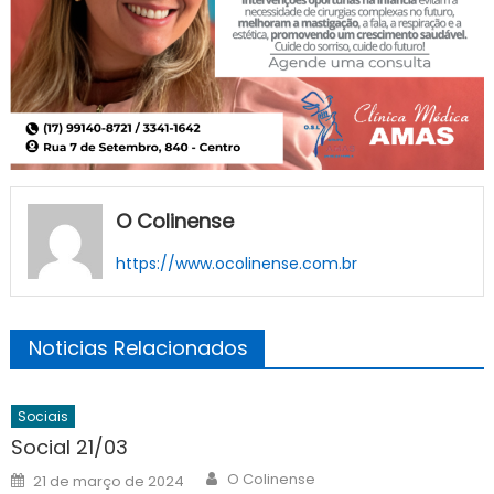
O Colinense
https://www.ocolinense.com.br
Noticias Relacionados
Sociais
Social 21/03
Author
Posted
O Colinense
21 de março de 2024
on