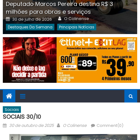
Deputado Marcos Pereira destina R$ 3
milhões para obras e serviços
Author
Posted
O Colinense
30 de julho de 2026
on
Destaques Da Semana
Principais Notícias
Sociais
SOCIAIS 30/10
Posted
Author
30 de outubro de 2025
O Colinense
Comment(0)
on