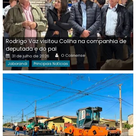
Rodrigo Vaz visitou Colina na companhia de
deputada e do pai
Author
Posted
O Colinense
31 de julho de 2026
on
Jaborandi
Principais Notícias