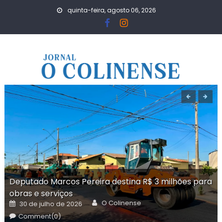
Skip
quinta-feira, agosto 06, 2026
to
content
Deputado Marcos Pereira destina R$ 3 milhões para
obras e serviços
Author
Posted
O Colinense
30 de julho de 2026
on
Comment(0)