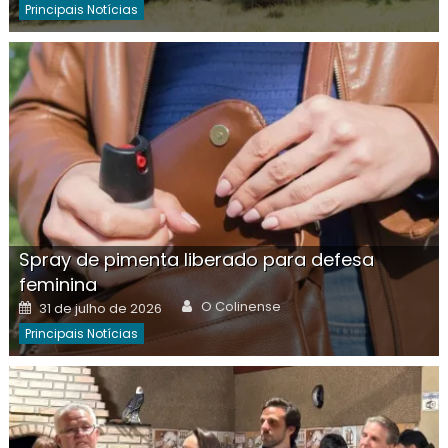
Principais Notícias
Spray de pimenta liberado para defesa
feminina
Author
Posted
O Colinense
31 de julho de 2026
on
Principais Notícias