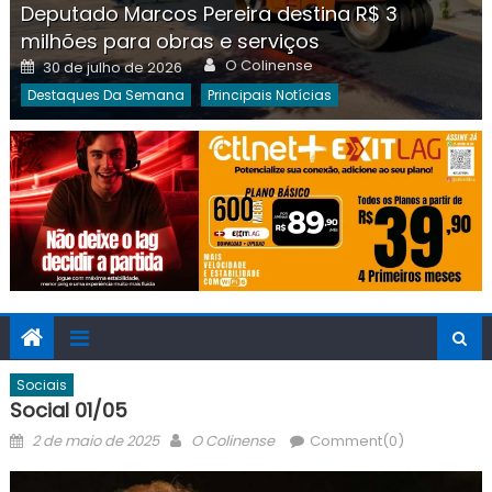
Deputado Marcos Pereira destina R$ 3
milhões para obras e serviços
Author
Posted
O Colinense
30 de julho de 2026
on
Destaques Da Semana
Principais Notícias
Sociais
Social 01/05
Posted
Author
2 de maio de 2025
O Colinense
Comment(0)
on