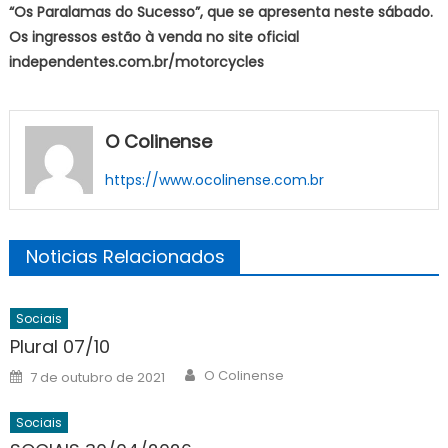
“Os Paralamas do Sucesso”, que se apresenta neste sábado.
Os ingressos estão à venda no site oficial
independentes.com.br/motorcycles
O Colinense
https://www.ocolinense.com.br
Noticias Relacionados
Sociais
Plural 07/10
Author
Posted
O Colinense
7 de outubro de 2021
on
Sociais