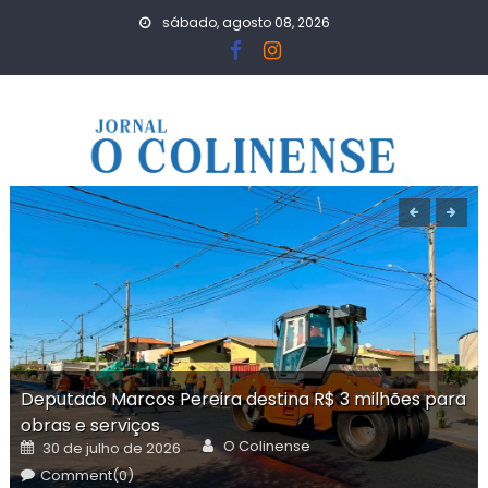
Skip
sábado, agosto 08, 2026
to
content
Deputado Marcos Pereira destina R$ 3 milhões para
obras e serviços
Author
Posted
O Colinense
30 de julho de 2026
on
Comment(0)