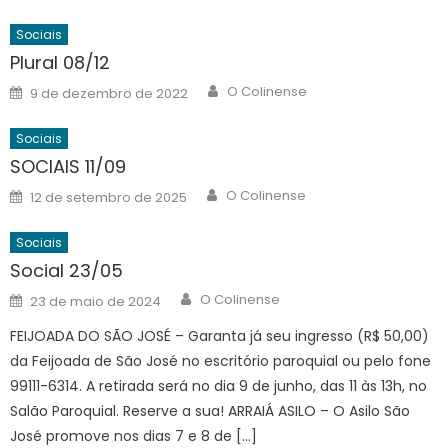
Sociais
Plural 08/12
Author
Posted
O Colinense
9 de dezembro de 2022
on
Sociais
SOCIAIS 11/09
Author
Posted
O Colinense
12 de setembro de 2025
on
Sociais
Social 23/05
Author
Posted
O Colinense
23 de maio de 2024
on
FEIJOADA DO SÃO JOSÉ – Garanta já seu ingresso (R$ 50,00)
da Feijoada de São José no escritório paroquial ou pelo fone
99111-6314. A retirada será no dia 9 de junho, das 11 às 13h, no
Salão Paroquial. Reserve a sua! ARRAIÁ ASILO – O Asilo São
José promove nos dias 7 e 8 de […]