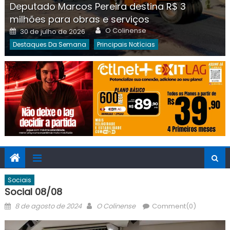
Deputado Marcos Pereira destina R$ 3
milhões para obras e serviços
Author
Posted
O Colinense
30 de julho de 2026
on
Destaques Da Semana
Principais Notícias
Sociais
Social 08/08
Posted
Author
8 de agosto de 2024
O Colinense
Comment(0)
on