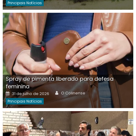
Principais Notícias
Spray de pimenta liberado para defesa
feminina
Author
Posted
O Colinense
31 de julho de 2026
on
Principais Notícias