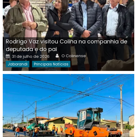
Rodrigo Vaz visitou Colina na companhia de
deputada e do pai
Author
Posted
O Colinense
31 de julho de 2026
on
Jaborandi
Principais Notícias