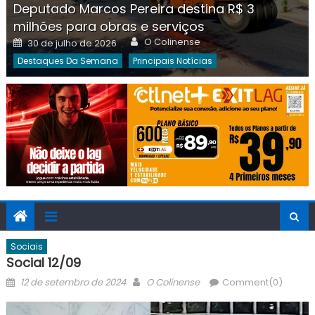
Deputado Marcos Pereira destina R$ 3
milhões para obras e serviços
Author
Posted
O Colinense
30 de julho de 2026
on
Destaques Da Semana
Principais Notícias
Sociais
Social 12/09
Posted
Author
12 de setembro de 2024
O Colinense
Comment(0)
on