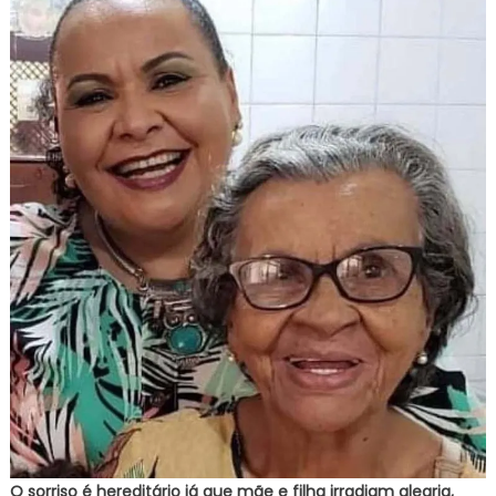
O sorriso é hereditário já que mãe e filha irradiam alegria,