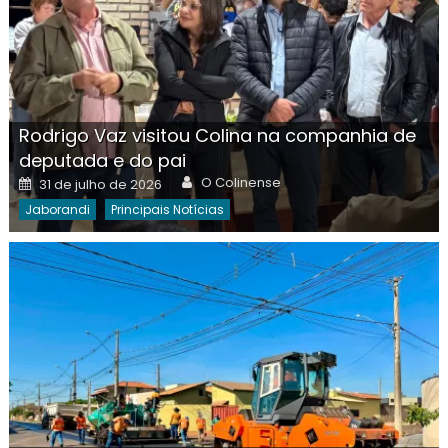
Rodrigo Vaz visitou Colina na companhia de
deputada e do pai
Author
Posted
O Colinense
31 de julho de 2026
on
Jaborandi
Principais Notícias