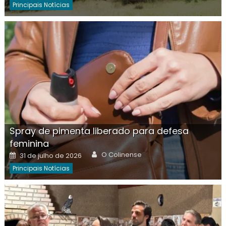
Principais Notícias
Spray de pimenta liberado para defesa
feminina
Author
Posted
O Colinense
31 de julho de 2026
on
Principais Notícias