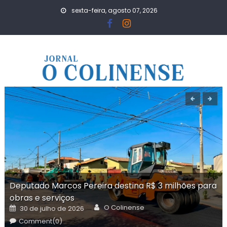
Skip
sexta-feira, agosto 07, 2026
to
content
Deputado Marcos Pereira destina R$ 3 milhões para
obras e serviços
Author
Posted
O Colinense
30 de julho de 2026
on
Comment(0)