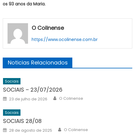
os 93 anos da Maria.
O Colinense
https://www.ocolinense.com.br
Noticias Relacionados
Sociais
SOCIAIS – 23/07/2026
Author
Posted
O Colinense
23 de julho de 2026
on
Sociais
SOCIAIS 28/08
Author
Posted
O Colinense
28 de agosto de 2025
on