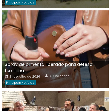
Principais Notícias
Spray de pimenta liberado para defesa
feminina
Author
Posted
O Colinense
31 de julho de 2026
on
Principais Notícias