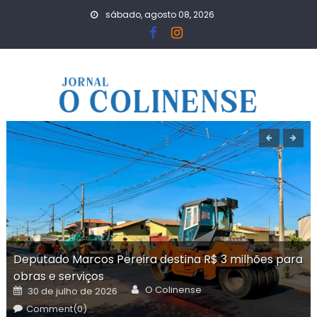
Skip
sábado, agosto 08, 2026
to
content
Deputado Marcos Pereira destina R$ 3 milhões para
obras e serviços
Author
Posted
O Colinense
30 de julho de 2026
on
Comment(0)