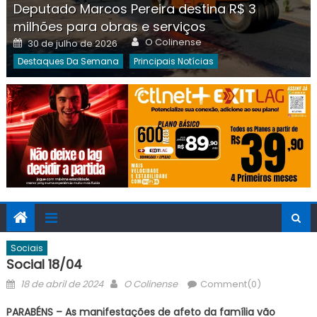
Deputado Marcos Pereira destina R$ 3
milhões para obras e serviços
Author
Posted
O Colinense
30 de julho de 2026
on
Destaques Da Semana
Principais Notícias
Sociais
Social 18/04
Posted
Author
18 de abril de 2024
O Colinense
Comment(0)
on
PARABÉNS – As manifestações de afeto da família vão