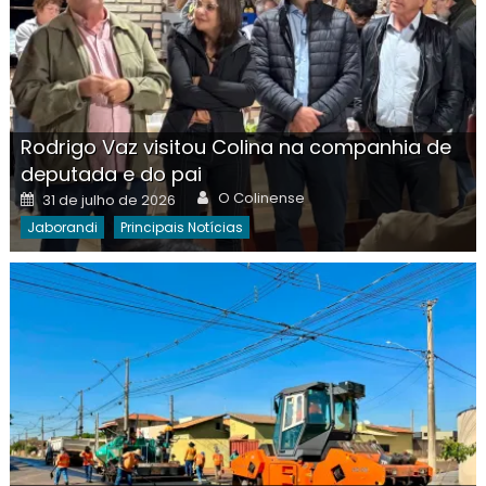
Rodrigo Vaz visitou Colina na companhia de
deputada e do pai
Author
Posted
O Colinense
31 de julho de 2026
on
Jaborandi
Principais Notícias