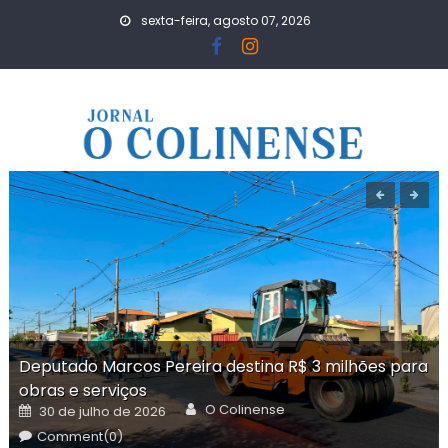
Skip
sexta-feira, agosto 07, 2026
to
content
Deputado Marcos Pereira destina R$ 3 milhões para
obras e serviços
Author
Posted
O Colinense
30 de julho de 2026
on
Comment(0)