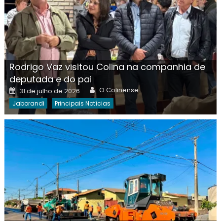
Rodrigo Vaz visitou Colina na companhia de
deputada e do pai
Author
Posted
O Colinense
31 de julho de 2026
on
Jaborandi
Principais Notícias