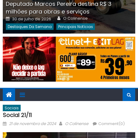
Deputado Marcos Pereira destina R$ 3
milhões para obras e serviços
Author
Posted
O Colinense
30 de julho de 2026
on
Destaques Da Semana
Principais Notícias
Sociais
Social 21/11
Posted
Author
21 de novembro de 2024
O Colinense
Comment(0)
on