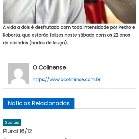
A vida a dois é desfrutada com toda intensidade por Pedro e
Roberta, que estarão felizes neste sábado com os 22 anos
de casados (bodas de louça).
O Colinense
https://www.ocolinense.com.br
Noticias Relacionados
Sociais
Plural 16/12
Author