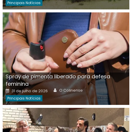
Principais Notícias
Spray de pimenta liberado para defesa
feminina
Author
Posted
O Colinense
31 de julho de 2026
on
Principais Notícias