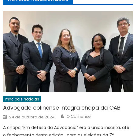
Principais Notícias
Advogado colinense integra chapa da OAB
Author
Posted
O Colinense
24 de outubro de 2024
on
A chapa “Em defesa da Advocacia” era a única inscrita, até
o fechamento desta edição, para as eleições da 7ª