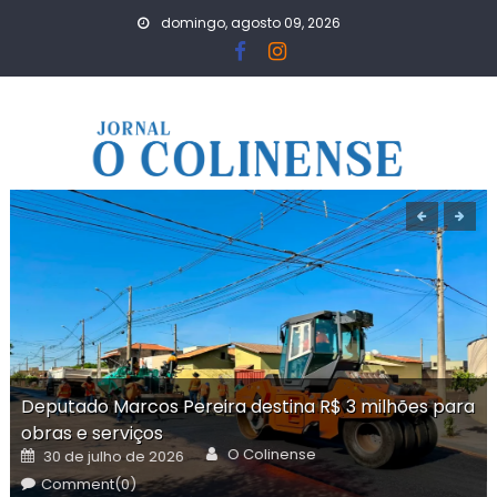
Skip
domingo, agosto 09, 2026
to
content
Deputado Marcos Pereira destina R$ 3 milhões para
obras e serviços
Author
Posted
O Colinense
30 de julho de 2026
on
Comment(0)