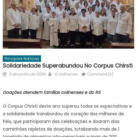
Principais Notícias
Solidariedade Superabundou No Corpus Chirsti
Posted
Author
6 de junho de 2024
O Colinense
Comment(0)
on
Doações atendem famílias colinenses e do RS
O Corpus Christi deste ano superou todas as expectativas e
a solidariedade transbordou do coração dos milhares de
fiéis, que participaram das celebrações e doaram dois
caminhões repletos de doações, totalizando mais de 1
tonelada de alimentos não-perecíveis e mais de 200