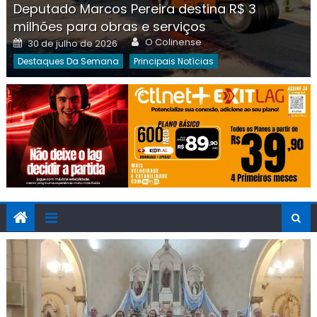
Deputado Marcos Pereira destina R$ 3
milhões para obras e serviços
Author
Posted
O Colinense
30 de julho de 2026
on
Destaques Da Semana
Principais Notícias