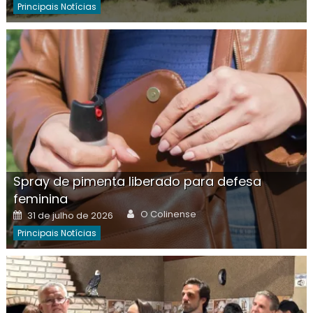
Principais Notícias
Spray de pimenta liberado para defesa
feminina
Author
Posted
O Colinense
31 de julho de 2026
on
Principais Notícias