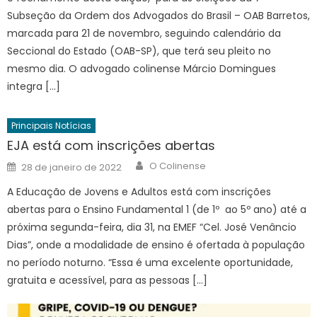
Subseção da Ordem dos Advogados do Brasil – OAB Barretos,
marcada para 21 de novembro, seguindo calendário da
Seccional do Estado (OAB-SP), que terá seu pleito no
mesmo dia. O advogado colinense Márcio Domingues
integra […]
Principais Notícias
EJA está com inscrições abertas
Author
Posted
O Colinense
28 de janeiro de 2022
on
A Educação de Jovens e Adultos está com inscrições
abertas para o Ensino Fundamental 1 (de 1º ao 5º ano) até a
próxima segunda-feira, dia 31, na EMEF “Cel. José Venâncio
Dias”, onde a modalidade de ensino é ofertada à população
no período noturno. “Essa é uma excelente oportunidade,
gratuita e acessível, para as pessoas […]