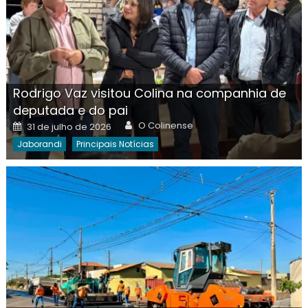
Rodrigo Vaz visitou Colina na companhia de
deputada e do pai
Author
Posted
O Colinense
31 de julho de 2026
on
Jaborandi
Principais Notícias