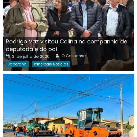
Rodrigo Vaz visitou Colina na companhia de
deputada e do pai
Author
Posted
O Colinense
31 de julho de 2026
on
Jaborandi
Principais Notícias