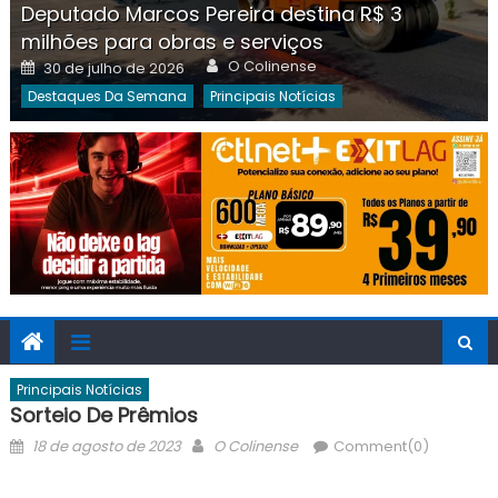
Deputado Marcos Pereira destina R$ 3
milhões para obras e serviços
Author
Posted
O Colinense
30 de julho de 2026
on
Destaques Da Semana
Principais Notícias
Principais Notícias
Sorteio De Prêmios
Posted
Author
18 de agosto de 2023
O Colinense
Comment(0)
on