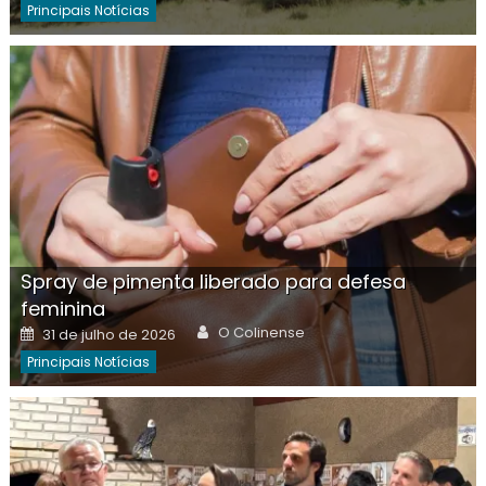
Principais Notícias
Spray de pimenta liberado para defesa
feminina
Author
Posted
O Colinense
31 de julho de 2026
on
Principais Notícias