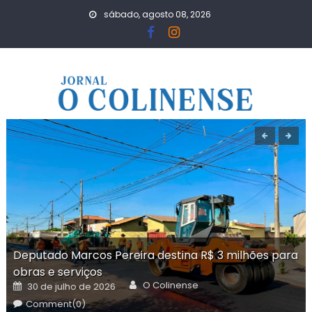
Skip
sábado, agosto 08, 2026
to
content
Deputado Marcos Pereira destina R$ 3 milhões para
obras e serviços
Author
Posted
O Colinense
30 de julho de 2026
on
Comment(0)