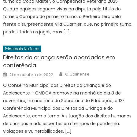
turno da Copa Master, o Campeonato Veterano 2025.
Quatro equipes seguem vivas na disputa pelo título do
torneio.Campeã do primeiro turno, a Pedreira terá pela
frente a surpreendente Vila Guarnieri que, no primeiro turno,
perdeu todos os jogos, mas […]
Principais Notícias
Direitos da criança serão abordados em
conferência
Author
Posted
O Colinense
21 de outubro de 2022
on
O Conselho Municipal dos Direitos da Criança e do
Adolescente – CMDCA promove na manhã do dia 8 de
novembro, no auditório da Secretaria de Educação, a 12ª
Conferência Municipal dos Direitos da Criança e do
Adolescente, com o tema: A situação dos direitos humanos
de crianças e adolescentes em tempos de pandemia:
violações e vulnerabilidades, […]