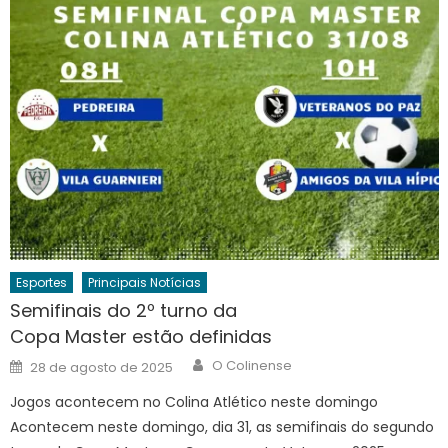
Esportes
Principais Notícias
Semifinais do 2º turno da
Copa Master estão definidas
Author
Posted
O Colinense
28 de agosto de 2025
on
Jogos acontecem no Colina Atlético neste domingo
Acontecem neste domingo, dia 31, as semifinais do segundo