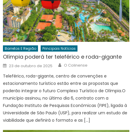
Barretos E Região
Principais Notícias
Olímpia poderá ter teleférico e roda-gigante
Author
Posted
O Colinense
23 de outubro de 2025
on
Teleférico, roda-gigante, centro de convenções e
estacionamento turístico estão entre as propostas que
poderão integrar o futuro Complexo Turístico de Olímpia.O
município assinou, no último dia 6, contrato com a
Fundação Instituto de Pesquisas Econômicas (FIPE), ligada à
Universidade de São Paulo (USP), para realizar um estudo de
viabilidade que definirá o formato e as […]