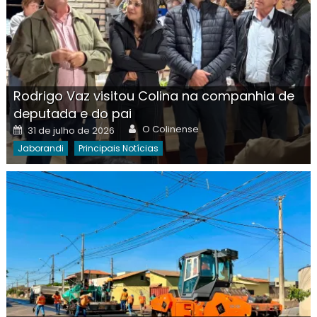
Rodrigo Vaz visitou Colina na companhia de
deputada e do pai
Author
Posted
O Colinense
31 de julho de 2026
on
Jaborandi
Principais Notícias