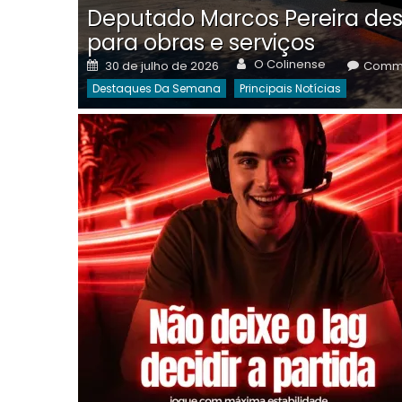
Deputado Marcos Pereira des
para obras e serviços
Author
Posted
O Colinense
30 de julho de 2026
Comme
on
Destaques Da Semana
Principais Notícias