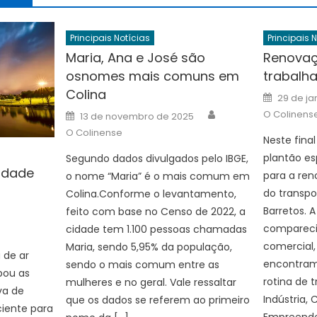
Principais Notícias
Principais 
Maria, Ana e José são
Renovaç
osnomes mais comuns em
trabalh
Colina
Posted
29 de ja
on
Author
Posted
O Colinens
13 de novembro de 2025
on
O Colinense
Neste fin
plantão e
Segundo dados divulgados pelo IBGE,
idade
para a ren
o nome “Maria” é o mais comum em
do transpo
Colina.Conforme o levantamento,
uthor
Barretos. A 
feito com base no Censo de 2022, a
compareci
cidade tem 1.100 pessoas chamadas
comercial,
Maria, sendo 5,95% da população,
 de ar
encontram 
sendo o mais comum entre as
bou as
rotina de 
mulheres e no geral. Vale ressaltar
va de
Indústria,
que os dados se referem ao primeiro
ciente para
Empreende