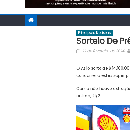
Principais Notícias
Sorteio De P
Posted
22 de fevereiro de 2024
on
O Asilo sorteia R$ 14.100
concorrer a estes super p
Como não houve extração d
ontem, 21/2.