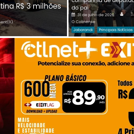
companhia de deputa
Posted
O C
30 de julho de 2026
tina R$ 3 milhões
on
do pai
Destaques Da Semana
Princip
Auth
Posted
31 de julho de 2026
on
O Colinense
nt(0)
Jaborandi
Principais Notícias