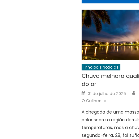
Principais Notícias
Chuva melhora qual
do ar
A
Posted
31 de julho de 2025
on
O Colinense
A chegada de uma massa
polar sobre a região derru
temperaturas, mas a chu
segunda-feira, 28, foi sufi