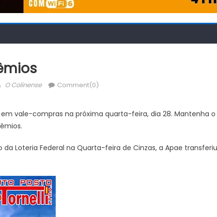
rêmios
Author
O Colinense
Comment(0)
,00 em vale-compras na próxima quarta-feira, dia 28. Mantenha 
rêmios.
a Loteria Federal na Quarta-feira de Cinzas, a Apae transferiu 