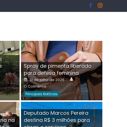
s
e
Spray de pimenta liberado
I
para defesa feminina
or
Author
Posted
31 de julho de 2026
on
O Colinense
Principais Notícias
ngelo Martins Tristão é
Deputado Marcos Pereira
ina na
destina R$ 3 milhões para
minoso mascarado
Empres
hor