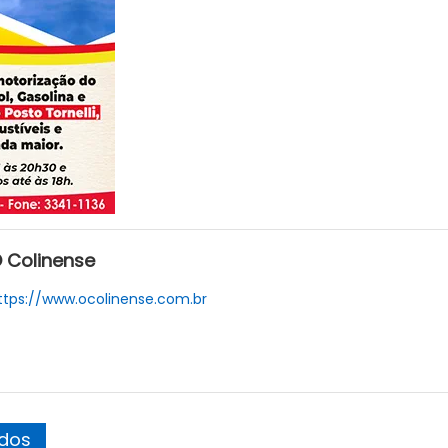
 Colinense
ttps://www.ocolinense.com.br
ados