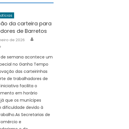
Notícias
ão da carteira para
adores de Barretos
Author
neiro de 2026
e
al de semana acontece um
special no Ganha Tempo
ovação das carteirinhas
rte de trabalhadores de
iniciativa facilita o
mento em horário
 já que os munícipes
dificuldade devido à
trabalho.As Secretarias de
 Comércio e
dorismo e de