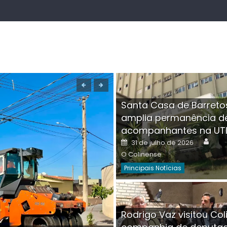
Santa Casa de Barreto
amplia permanência d
acompanhantes na UT
Auth
Posted
31 de julho de 2026
on
O Colinense
Principais Notícias
Boutique na Av. Â
Rodrigo Vaz visitou Col
invadida por cri
Aut