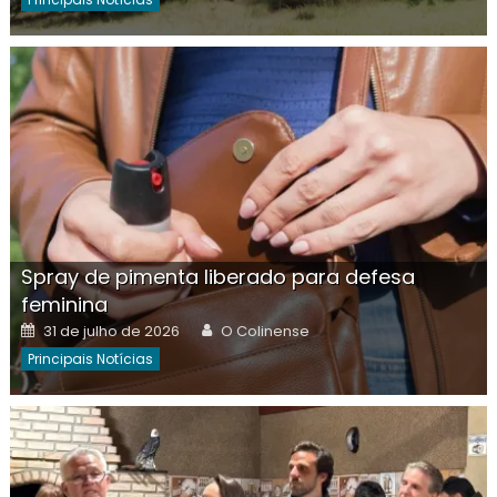
Spray de pimenta liberado para defesa
feminina
Posted
Author
31 de julho de 2026
O Colinense
on
Principais Notícias