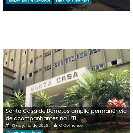
Destaques Da Semana
Principais Notícias
Santa Casa de Barretos amplia permanência
de acompanhantes na UTI
Posted
Author
31 de julho de 2026
O Colinense
on
Principais Notícias