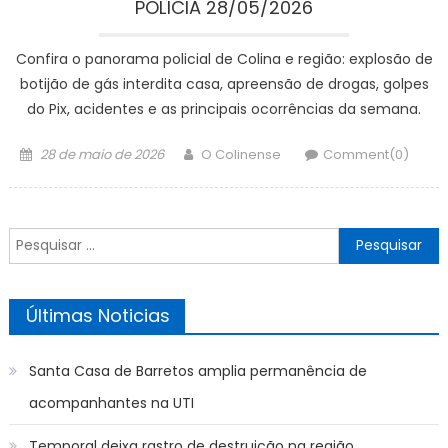
POLÍCIA 28/05/2026
Confira o panorama policial de Colina e região: explosão de
botijão de gás interdita casa, apreensão de drogas, golpes
do Pix, acidentes e as principais ocorrências da semana.
Posted
Author
28 de maio de 2026
O Colinense
Comment(0)
on
Pesquisar
por:
Últimas Noticias
Santa Casa de Barretos amplia permanência de
acompanhantes na UTI
Temporal deixa rastro de destruição na região