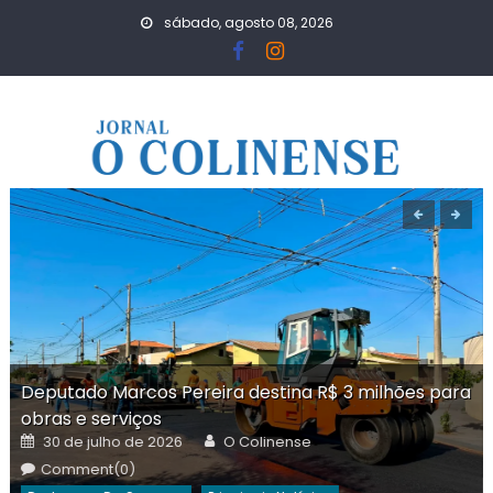
Skip
sábado, agosto 08, 2026
to
content
Deputado Marcos Pereira destina R$ 3 milhões para
obras e serviços
Posted
Author
30 de julho de 2026
O Colinense
on
Comment(0)