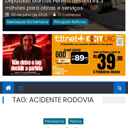
Deputado Marcos Pereira destina R$ 3
milhões para obras e serviços
Posted
Author
30 de julho de 2026
O Colinense
on
Destaques Da Semana
Principais Notícias
TAG:
ACIDENTE RODOVIA
Panorama
Polícia