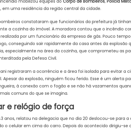
incêndio mobilizou equipes do
Corpo de Bombeiros
,
Polícia Milit
3, em uma residência da região central da cidade.
bombeiros constataram que funcionários da prefeitura já tin
ente a cozinha do imóvel. A moradora contou que o incêndio c
s, realizada por um funcionário da empresa de gás. Pouco tempo
fogo, conseguindo sair rapidamente da casa antes da explosão 
ia, especialmente na área da cozinha, que comprometeu as par
terditada pela Defesa Civil.
ni registraram a ocorrência e a área foi isolada para evitar a 
l. Apesar da explosão, ninguém ficou ferido. Esse é um alerta 
ngueira, à conexão com o fogão e se não há vazamentos quando
 mais comuns do que se imagina.
ar e relógio de força
3 anos, relatou na delegacia que no dia 20 deslocou-se para 
o o celular em cima do carro. Depois do acontecido dirigiu-s