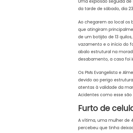
Uma explosão seguida de 
da tarde de sábado, dia 2
Ao chegarem ao local os 
que atingiram principalm
de um botijão de 13 quilo
vazamento e o início do 
abalo estrutural na morad
desabamento, a casa foi in
Os PMs Evangelista e Almea
devido ao perigo estrutura
atentas à validade da ma
Acidentes como esse são
Furto de celul
A vítima, uma mulher de 4
percebeu que tinha deixad