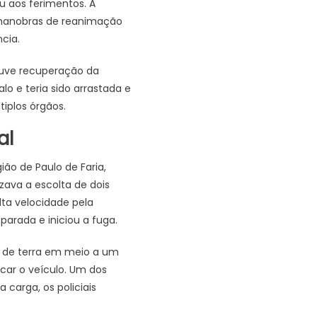
u aos ferimentos. A
e manobras de reanimação
cia.
uve recuperação da
o e teria sido arrastada e
iplos órgãos.
al
ião de Paulo de Faria,
zava a escolta de dois
ta velocidade pela
parada e iniciou a fuga.
a de terra em meio a um
rcar o veículo. Um dos
carga, os policiais