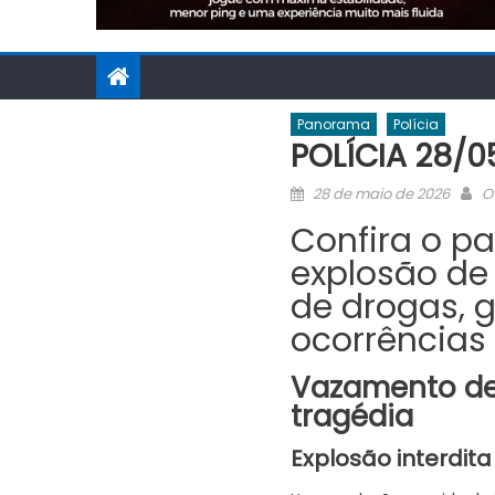
Panorama
Polícia
POLÍCIA 28/0
Posted
A
28 de maio de 2026
O
on
Confira o pa
explosão de 
de drogas, g
ocorrências
Vazamento de 
tragédia
Explosão interdita