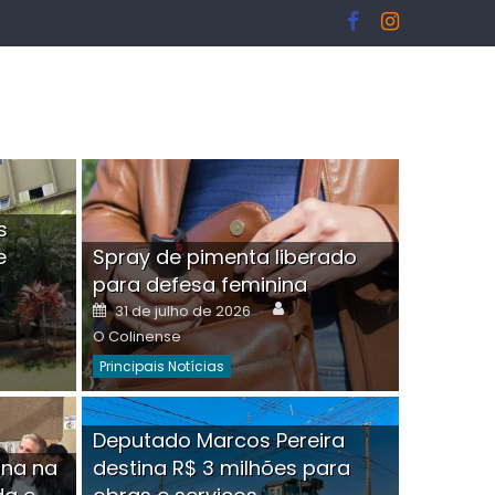
s
e
Spray de pimenta liberado
I
para defesa feminina
or
Author
Posted
31 de julho de 2026
on
O Colinense
Principais Notícias
ngelo Martins Tristão é
Deputado Marcos Pereira
ina na
destina R$ 3 milhões para
minoso mascarado
Empres
hor