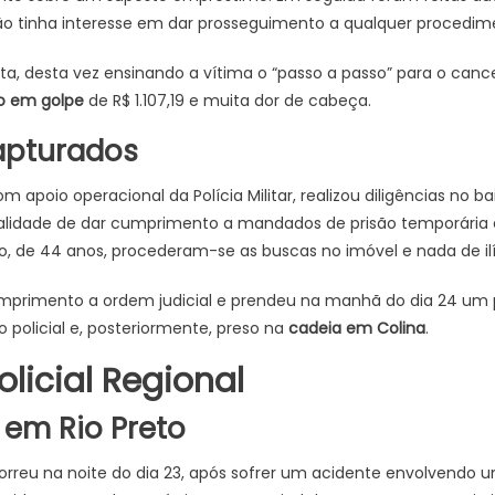
 tinha interesse em dar prosseguimento a qualquer procedim
ta, desta vez ensinando a vítima o “passo a passo” para o can
zo em golpe
de R$ 1.107,19 e muita dor de cabeça.
apturados
om apoio operacional da Polícia Militar, realizou diligências no ba
inalidade de dar cumprimento a mandados de prisão temporária 
o, de 44 anos, procederam-se as buscas no imóvel e nada de ilí
mprimento a ordem judicial e prendeu na manhã do dia 24 um 
 policial e, posteriormente, preso na
cadeia em Colina
.
licial Regional
em Rio Preto
reu na noite do dia 23, após sofrer um acidente envolvendo um