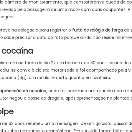
s da câmera de monitoramento, que constataram a queda do apa
i levado pela passageira de uma moto com duas ocupantes. A 
imagens.
ve na delegacia para registrar o
furto de relógio de força
de s
o sabe precisar a data do fato porque ainda não reside no imóv
 cocaína
vistaram na tarde do dia 22 um homem, de 30 anos, saindo de 
vadiu-se com a bicicleta motorizada e foi acompanhado pela v
cocaína (6g), um celular e certa quantia em dinheiro.
apreensão de cocaína
, onde foi localizada uma sacola com ma
tor negou a posse da droga e, após apresentação no plantão poli
olpe
tima de 63 anos recebeu uma mensagem de um golpista, passando
to sobre um suposto empréstimo. Em seguida foram feitas du