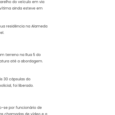
relho do veículo em via
vítima ainda esteve em
ua residência na Alameda
el.
um terreno na Rua 5 do
iatura até a abordagem.
is 30 cápsulas do
cial, foi liberado.
-se por funcionário de
as chamadas de vídeo e a