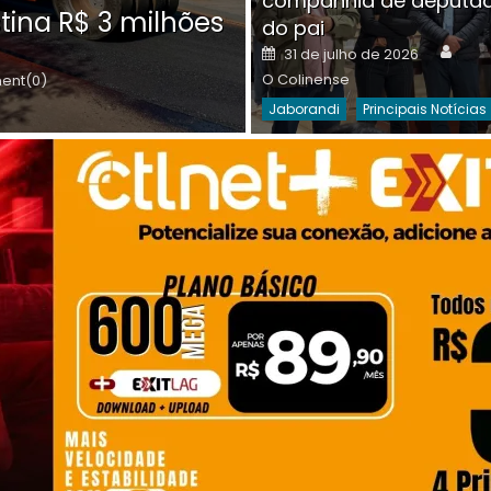
companhia de deputa
Posted
O C
30 de julho de 2026
tina R$ 3 milhões
on
do pai
Destaques Da Semana
Princip
Auth
Posted
31 de julho de 2026
on
O Colinense
nt(0)
Jaborandi
Principais Notícias