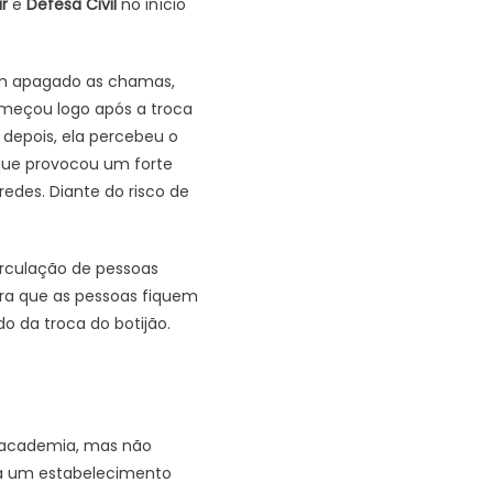
ar
e
Defesa Civil
no início
ham apagado as chamas,
omeçou logo após a troca
 depois, ela percebeu o
que provocou um forte
edes. Diante do risco de
circulação de pessoas
para que as pessoas fiquem
 da troca do botijão.
a academia, mas não
e a um estabelecimento