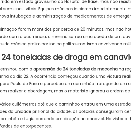
rrida em estado gravíssimo ao Hospital de Base, mas não resisti
al sem sinais vitais. Equipes médicas iniciaram imediatament
 nova intubação e administração de medicamentos de emergên
nimação foram mantidos por cerca de 20 minutos, mas não ho
ordo com a ocorrência, a menina sofreu uma queda de um caval
laudo médico preliminar indica politraumatismo envolvendo múlt
24 toneladas de droga em canavi
 terminou com a
apreensão de 24 toneladas de maconha
na reg
anhã do dia 22. A ocorrência começou quando uma viatura reali
ara Paulo de Faria e percebeu um caminhão trafegando em al
aram realizar a abordagem, mas o motorista ignorou a ordem de 
 vários quilômetros até que o caminhão entrou em uma estrad
des da unidade prisional da cidade, os policiais conseguiram ce
inhão e fugiu correndo em direção ao canavial. Na vistoria da 
ardos de entorpecentes.