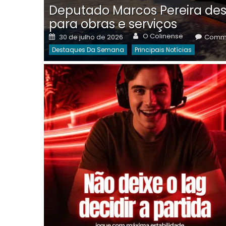
Deputado Marcos Pereira des
para obras e serviços
Author
Posted
O Colinense
30 de julho de 2026
Comme
on
Destaques Da Semana
Principais Notícias