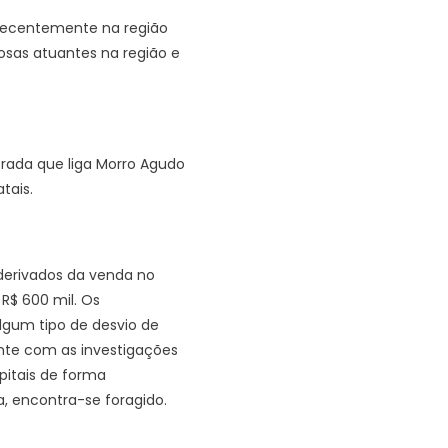
 recentemente na região
osas atuantes na região e
strada que liga Morro Agudo
tais.
 derivados da venda no
R$ 600 mil. Os
lgum tipo de desvio de
nte com as investigações
pitais de forma
a, encontra-se foragido.