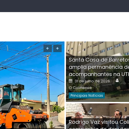
Santa Casa de Barreto
amplia permanência d
acompanhantes na UT
Auth
Posted
31 de julho de 2026
on
O Colinense
Principais Notícias
Boutique na Av. Â
Rodrigo Vaz visitou Col
invadida por cri
Aut