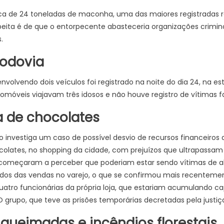
rca de 24 toneladas de maconha, uma das maiores registradas
peita é de que o entorpecente abasteceria organizações crimin
.
rodovia
nvolvendo dois veículos foi registrado na noite do dia 24, na e
omóveis viajavam três idosos e não houve registro de vítimas fa
a de chocolates
ro investiga um caso de possível desvio de recursos financeiros
colates, no shopping da cidade, com prejuízos que ultrapassam 
 começaram a perceber que poderiam estar sendo vítimas de a
indos das vendas no varejo, o que se confirmou mais recenteme
uatro funcionárias da própria loja, que estariam acumulando ca
 grupo, que teve as prisões temporárias decretadas pela justiç
queimadas e incêndios florestais