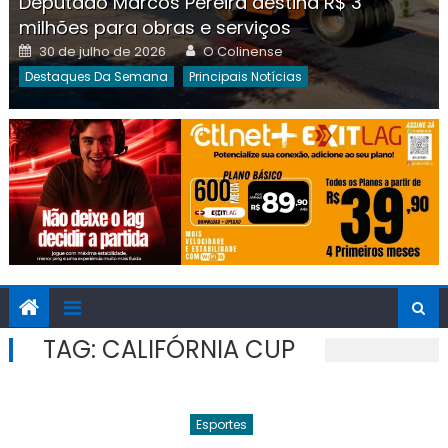
Deputado Marcos Pereira destina R$ 3
milhões para obras e serviços
Posted
Author
30 de julho de 2026
O Colinense
on
Destaques Da Semana
Principais Notícias
TAG:
CALIFÓRNIA CUP
Esportes