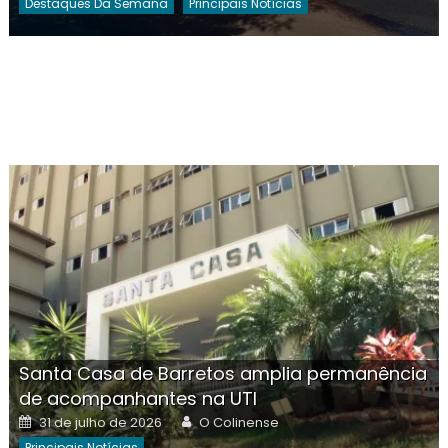
Destaques Da Semana
Principais Notícias
Santa Casa de Barretos amplia permanência
de acompanhantes na UTI
Posted
Author
31 de julho de 2026
O Colinense
on
Principais Notícias