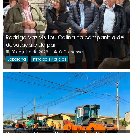
Rodrigo Vaz visitou Colina na companhia de
deputada e do pai
Posted
Author
31 de julho de 2026
O Colinense
on
Jaborandi
Principais Notícias