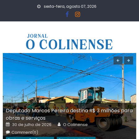
Skip
sexta-feira, agosto 07, 2026
to
content
Deputado Marcos Pereira destina R$ 3 milhões para
obras e serviços
Posted
Author
30 de julho de 2026
O Colinense
on
Comment(0)