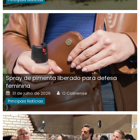
Spray de pimenta liberado para defesa
feminina
Posted
Author
31 de julho de 2026
O Colinense
on
Principais Notícias