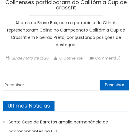
Colinenses participaram do Califórnia Cup de
crossfit
Atletas da Brave Box, com o patrocínio da Ctlnet,
representaram Colina no Campeonato Califórnia Cup de
Crossfit em Ribeirão Preto, conquistando posições de
destaque.
Posted
Author
28 de maio de 2026
O Colinense
Comment(0)
on
Pesquisar
por:
Últimas Noticias
Santa Casa de Barretos amplia permanência de
acompanhantes na UTI