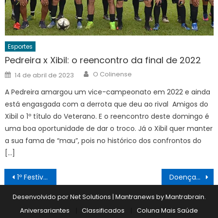
Esportes
Pedreira x Xibil: o reencontro da final de 2022
Author
Posted
O Colinense
14 de abril de 2023
on
A Pedreira amargou um vice-campeonato em 2022 e ainda
está engasgada com a derrota que deu ao rival Amigos do
Xibil o 1º título do Veterano. E o reencontro deste domingo é
uma boa oportunidade de dar o troco. Já o Xibil quer manter
a sua fama de “mau”, pois no histórico dos confrontos do
[…]
Navegação
1º Festival Interno Colinense de Judô reúne cerca de 100 atletas no Ginásio Municipal
Doenças respiratórias derrubam doações de sangue
de
Desenvolvido por Net Solutions
|
Mantranews by
Mantrabrain
.
Post
Aniversariantes
Classificados
Coluna Mais Saúde