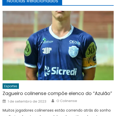
Noticias Relacionados
Esportes
Zagueiro colinense compõe elenco do “Azulão”
Author
Posted
O Colinense
1 de setembro de 2023
on
Muitos jogadores colinenses estão correndo atrás do sonho