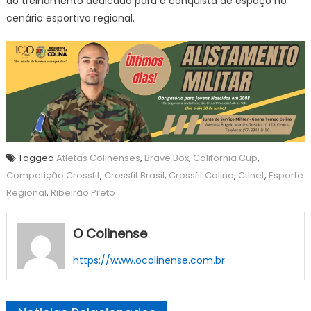
do treinamento dedicado para a conquista de espaço no
cenário esportivo regional.
Tagged
Atletas Colinenses
,
Brave Box
,
Califórnia Cup
,
Competição Crossfit
,
Crossfit Brasil
,
Crossfit Colina
,
Ctlnet
,
Esporte
Regional
,
Ribeirão Preto
O Colinense
https://www.ocolinense.com.br