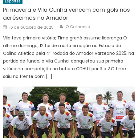
Esportes
Primavera e Vila Cunha vencem com gols nos
acréscimos no Amador
Author
Posted
O Colinense
16 de outubro de 2025
on
Vila teve primeira vitória; Time grená assume liderança O
último domingo, 12 foi de muita emoção no Estádio do
Colina Atlético pela 4ª rodada do Amador Varzeano 2025. Na
partida de fundo, o Vila Cunha, conquistou sua primeira
vitória na competição ao bater o CDHU I por 3 a 2.O time
saiu na frente com […]