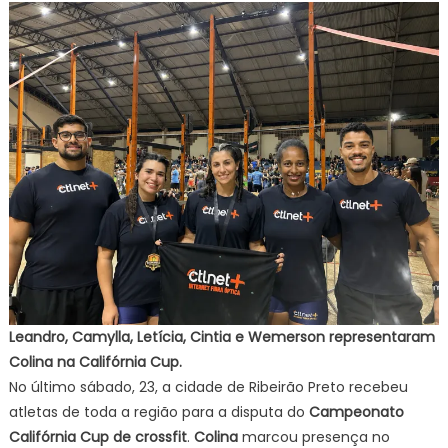
Leandro, Camylla, Letícia, Cintia e Wemerson representaram
Colina na Califórnia Cup.
No último sábado, 23, a cidade de Ribeirão Preto recebeu
atletas de toda a região para a disputa do
Campeonato
Califórnia Cup de crossfit
.
Colina
marcou presença no