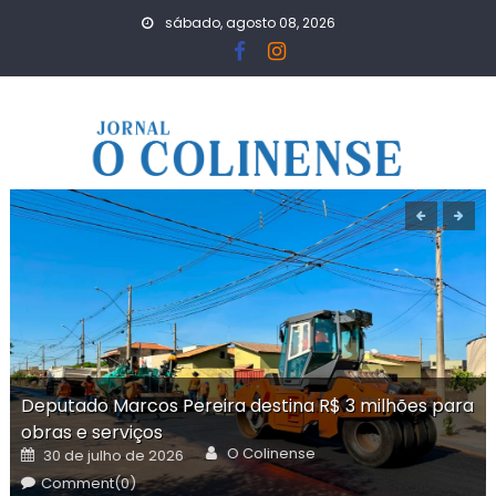
Skip
sábado, agosto 08, 2026
to
content
Deputado Marcos Pereira destina R$ 3 milhões para
obras e serviços
Author
Posted
O Colinense
30 de julho de 2026
on
Comment(0)