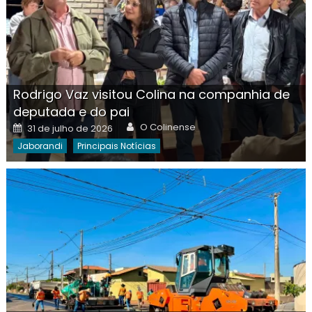
Rodrigo Vaz visitou Colina na companhia de
deputada e do pai
Author
Posted
O Colinense
31 de julho de 2026
on
Jaborandi
Principais Notícias