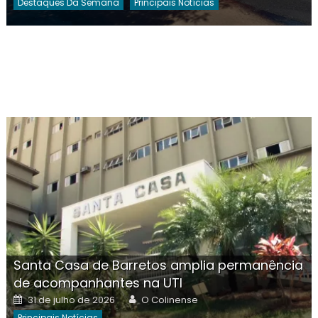
Destaques Da Semana
Principais Notícias
Santa Casa de Barretos amplia permanência
de acompanhantes na UTI
Posted
Author
31 de julho de 2026
O Colinense
on
Principais Notícias