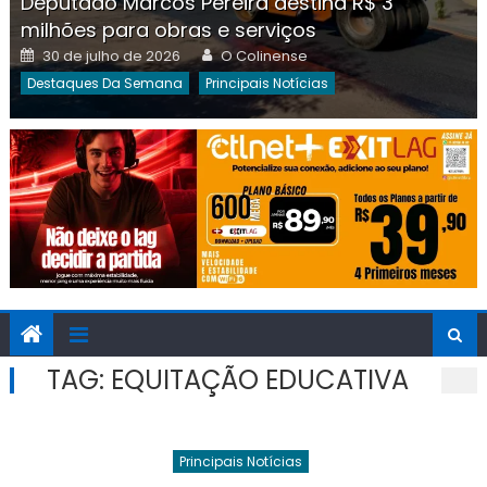
Deputado Marcos Pereira destina R$ 3
milhões para obras e serviços
Posted
Author
30 de julho de 2026
O Colinense
on
Destaques Da Semana
Principais Notícias
TAG:
EQUITAÇÃO EDUCATIVA
Principais Notícias