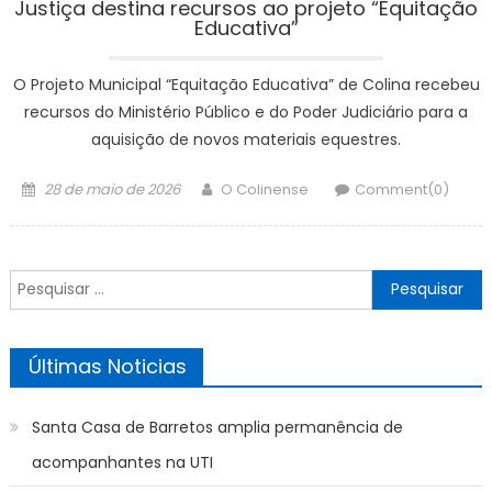
Justiça destina recursos ao projeto “Equitação
Educativa”
O Projeto Municipal “Equitação Educativa” de Colina recebeu
recursos do Ministério Público e do Poder Judiciário para a
aquisição de novos materiais equestres.
Posted
Author
28 de maio de 2026
O Colinense
Comment(0)
on
Pesquisar
por:
Últimas Noticias
Santa Casa de Barretos amplia permanência de
acompanhantes na UTI