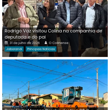
Rodrigo Vaz visitou Colina na companhia de
deputada e do pai
Posted
Author
31 de julho de 2026
O Colinense
on
Jaborandi
Principais Notícias