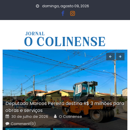
Skip
domingo, agosto 09, 2026
to
content
Deputado Marcos Pereira destina R$ 3 milhões para
obras e serviços
Posted
Author
30 de julho de 2026
O Colinense
on
Comment(0)