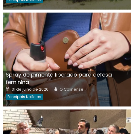
Spray de pimenta liberado para defesa
feminina
Posted
Author
31 de julho de 2026
O Colinense
on
Principais Notícias