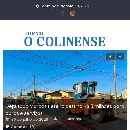
Skip
domingo, agosto 09, 2026
to
content
Deputado Marcos Pereira destina R$ 3 milhões para
obras e serviços
Author
Posted
O Colinense
30 de julho de 2026
on
Comment(0)