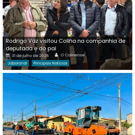
Rodrigo Vaz visitou Colina na companhia de
deputada e do pai
Author
Posted
O Colinense
31 de julho de 2026
on
Jaborandi
Principais Notícias