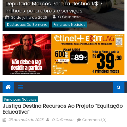
Deputado Marcos Pereira destina R$ 3
milhões para obras e serviços
Author
Posted
O Colinense
30 de julho de 2026
on
Destaques Da Semana
Principais Notícias
Principais Notícias
Justiça Destina Recursos Ao Projeto “Equitação
Educativa”
Posted
Author
28 de maio de 2026
O Colinense
Comment(0)
on