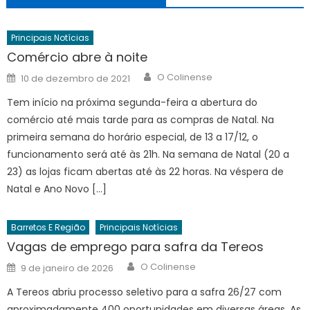
Principais Notícias
Comércio abre à noite
Author
Posted
O Colinense
10 de dezembro de 2021
on
Tem início na próxima segunda-feira a abertura do
comércio até mais tarde para as compras de Natal. Na
primeira semana do horário especial, de 13 a 17/12, o
funcionamento será até às 21h. Na semana de Natal (20 a
23) as lojas ficam abertas até às 22 horas. Na véspera de
Natal e Ano Novo […]
Barretos E Região
Principais Notícias
Vagas de emprego para safra da Tereos
Author
Posted
O Colinense
9 de janeiro de 2026
on
A Tereos abriu processo seletivo para a safra 26/27 com
aproximadamente 400 oportunidades em diversas áreas. As