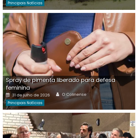
Principais Notícias
Spray de pimenta liberado para defesa
feminina
Author
Posted
O Colinense
31 de julho de 2026
on
Principais Notícias