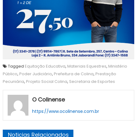
Tagged
Equitação Educativa
,
Materiais Equestres
,
Ministério
Público
,
Poder Judiciário
,
Prefeitura de Colina
,
Prestação
Pecuniária
,
Projeto Social Colina
,
Secretaria de Esportes
O Colinense
https://www.ocolinense.com.br
Noticias Relacionados